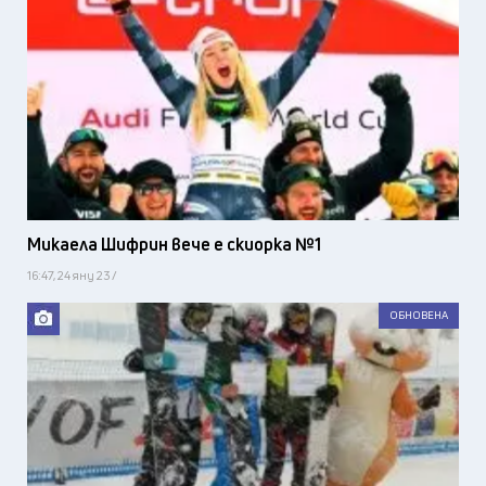
Микаела Шифрин вече е скиорка №1
16:47, 24 яну 23 /
ОБНОВЕНА