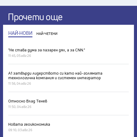
Прочети още
НАЙ-НОВИ
НАЙ-ЧЕТЕНИ
"Не става дума за пазарен дял, а за CNN."
11:45, 05 авг 26
А1 затвърди лидерството си като най-голямата
технологична компания и системен интегратор
11:56, 04 авг 26
Относно Влад Тенев
11:50, 04 авг 26
Новата геоикономика
09:10, 03 авг 26