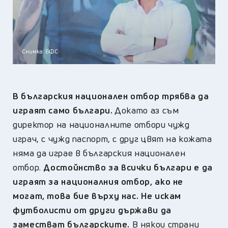
Снимка: БФС
В българския национален отбор трябва да
играят само българи.
Докато аз съм
директор на националните отбори чужд
играч, с чужд паспорт, с друг цвят на кожата
няма да играе в българския национален
отбор.
Достойнство за всички българи е да
играят за националния отбор, ако не
могат, това бие върху нас. Не искам
футболисти от други държави да
заместват българските.
В някои страни