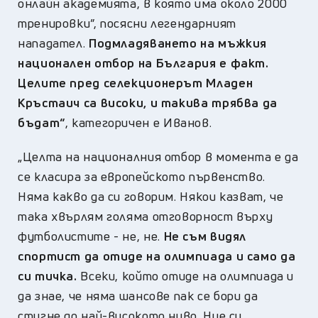
онлайн академията, в която има около 2000
тренировки”, посясни легенда
рният
нападател.
Подмладяването на мъжкия
национален отбор на България е факт.
Целите пред селекционерът Младен
Кръстаич са високи, и такива трябва да
бъдат
“
, категоричен е Иванов.
„Целта на националния отбор в момента е да
се класира за европейското първенство.
Няма какво да си говорим. Някои казват, че
така хвърлям голяма отговорност върху
футболистите - не, не.
Не съм видял
спортист да отиде на олимпиада и само да
си тичка.
Всеки, който отиде на олимпиада и
да знае, че няма шансове пак се бори да
стигне до най-високото ниво. Ние си