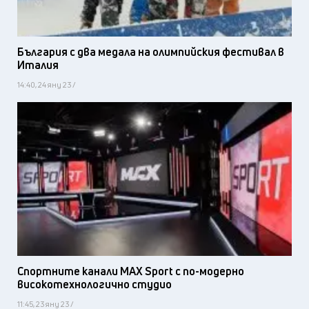
България с два медала на олимпийския фестивал в
Италия
14:40, 24 яну 23 /
Спортните канали MAX Sport с по-модерно
високотехнологично студио
11:45, 23 яну 23 /