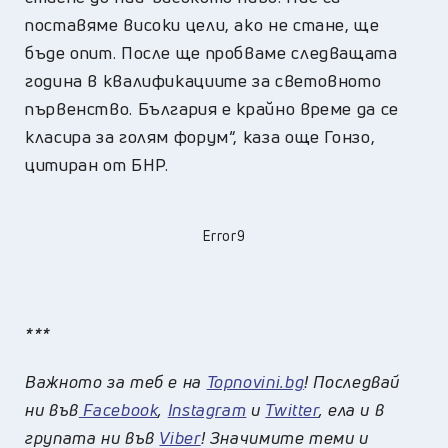
поставяме високи цели, ако не стане, ще
бъде опит. После ще пробваме следващата
година в квалификациите за световното
първенство. България е крайно време да се
класира за голям фору
м“, каза още Гонзо,
цитиран от БНР.
Error9
***
Важното за теб е на
Topnovini.bg
! Последвай
ни във
Facebook
,
Instagram
и
Twitter
, ела и в
групата ни във
Viber
! Значимите теми и