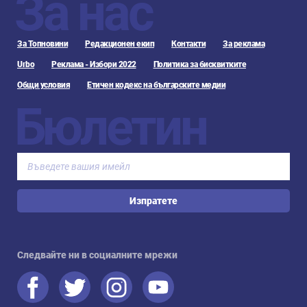
За нас
За Топновини
Редакционен екип
Контакти
За реклама
Urbo
Реклама - Избори 2022
Политика за бисквитките
Общи условия
Етичен кодекс на българските медии
Бюлетин
Изпратете
Следвайте ни в социалните мрежи