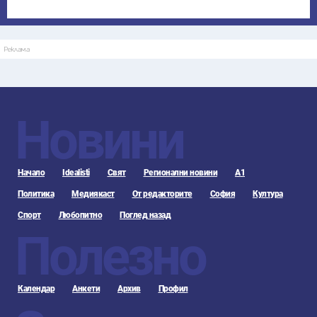
Реклама
Новини
Начало
Idealisti
Свят
Регионални новини
А1
Политика
Медиякаст
От редакторите
София
Култура
Спорт
Любопитно
Поглед назад
Полезно
Календар
Анкети
Архив
Профил