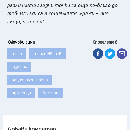
различните гледни точки са още по-близо до
теб! Всички са в социалните мрежи – ние
също, чети ни!
Ключови думи
Споделете в:
Гонзо
Георги Иванов
футбол
национален отбор
чужденци
българи
Добави коментар