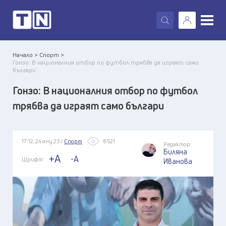
X
Начало >
Спорт >
Гонзо: В националния отбор по футбол трябва да играят само
българи
Гонзо: В националния отбор по футбол
трябва да играят само българи
17:12, 24 яну 23 /
Спорт
8521
Редактор:
Биляна
+A
-A
Шрифт:
Иванова