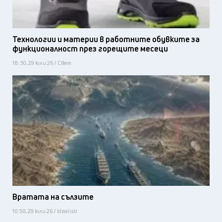
Технологии и материи в работните обувките за
функционалност през горещите месеци
18:30, 29 юли 26 / Свят
Вратата на сълзите
10:50, 29 юли 26 / Idealisti