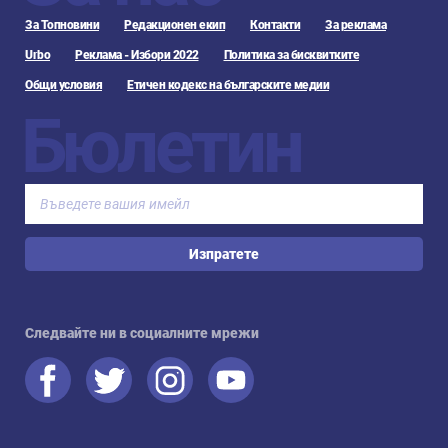
За Топновини
Редакционен екип
Контакти
За реклама
Urbo
Реклама - Избори 2022
Политика за бисквитките
Общи условия
Етичен кодекс на българските медии
Бюлетин
Изпратете
Следвайте ни в социалните мрежи