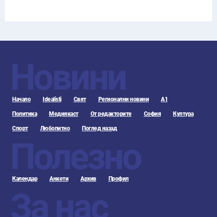
Новини
Начало
Idealisti
Свят
Регионални новини
А1
Политика
Медиякаст
От редакторите
София
Култура
Спорт
Любопитно
Поглед назад
Полезно
Календар
Анкети
Архив
Профил
За нас