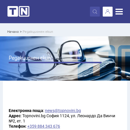
X
Начало >
Редакционен екип
Редакционен екип
Електронна поща
:
news@topnovini.bg
Адрес
: Topnovini.bg София 1124, ул. Леонардо Да Винчи
№2, ет. 1
Телефон
:
+359 884 343 676