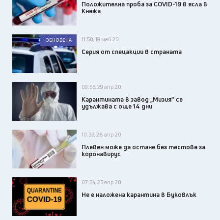
Положителна проба за COVID-19 в ясла в
Кнежа
11:50, 19 май 20
ОБНОВЕНА
Серия от спецакции в страната
09:55, 29 апр 20
Карантината в завод „Мизия“ се
удължава с още 14 дни
10:33, 28 апр 20
Плевен може да остане без тестове за
коронавирус
07:54, 23 апр 20
Не е наложена карантина в Буковлък