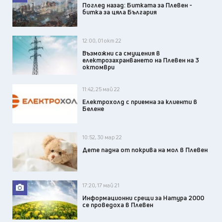
Поглед назад: Битката за Плевен -
битка за цяла България
12:00, 01 окт 22
Възможни са смущения в
електрозахранването на Плевен на 3
октомври
11:42, 25 май 22
Електрохолд с приемна за клиенти в
Белене
10:52, 30 мар 22
Дете падна от покрива на мол в Плевен
17:20, 17 май 21
Информационни срещи за Натура 2000
се проведоха в Плевен