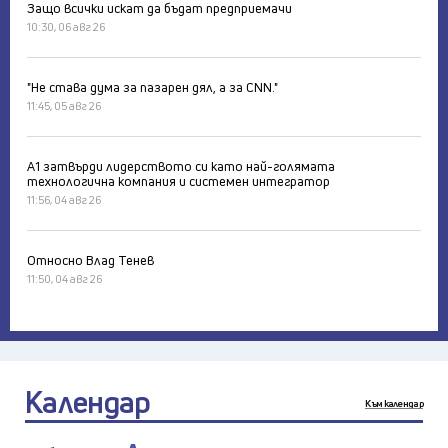
Защо всички искат да бъдат предприемачи
10:30, 06 авг 26
"Не става дума за пазарен дял, а за CNN."
11:45, 05 авг 26
А1 затвърди лидерството си като най-голямата
технологична компания и системен интегратор
11:56, 04 авг 26
Относно Влад Тенев
11:50, 04 авг 26
Календар
Към календар