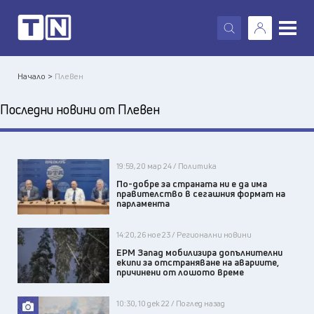
X
Начало >
Плевен
Последни новини от Плевен
19:59, 20 мар 24 / Политика
По-добре за страната ни е да има
правителство в сегашния формат на
парламента
14:20, 26 ное 23 / Регионални новини
ЕРМ Запад мобилизира допълнителни
екипи за отстраняване на авариите,
причинени от лошото време
10:30, 10 дек 22 / Поглед назад