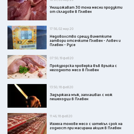
Унищожават 30 тона месни продукти
от складове в Плевен
17:56, 02 мар 20
Недоволство срещу винетките
затвори отсечките Плевен - Ловеч и
Плевен - Русе
07:50, 19 фев 20
Прокурорска проверка във връзка с
негодното месо в Плевен
13:50, 18 фев 20
Задържаха мъж, заплашвал с нож
пешеходци в Плевен
11:46, 18 фев 20
Иззеха тонове месо с изтекъл срок на
годност при масирана акция в Плевен