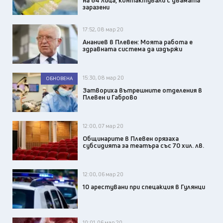
заразени
17:52, 08 мар 20
Ананиев в Плевен: Моята работа е
здравната система да издържи
15:30, 08 мар 20
ОБНОВЕНА
Затвориха вътрешните отделения в
Плевен и Габрово
12:00, 07 мар 20
Общинарите в Плевен орязаха
субсидията за театъра със 70 хил. лв.
12:00, 06 мар 20
10 арестувани при спецакция в Гулянци
10:01, 06 мар 20