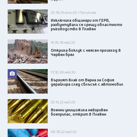
20:36, 04 юни 20 / Политика
Изключиха общинари от ГЕРБ,
разбунтували се срещу областното
ръководство в Плевен
16:35, 30 май 20
Откриха боклук с неясен произход в
Червен бряг
13:32, 28 май 20
Бързият влак от Варна за София
дерайлира след сблъсък с автомобил
20:15, 22 май 20
Военни унищожиха невзривен
боеприпас, открит в Плевен
08:35, 22 май 20