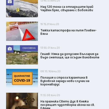
13:49, 03 юли 20
Над 120 тона са отпадъците край
Червен бряг, свързани с Бобокови
19:15, 01 юли 20
Тежка катастрофа на пътя Плевен-
Бяла
13:50, 01 юли 20
ОБНОВЕНА
Гешев: Няма да допуснем България да
бъде сметище, ще осъдим виновните
08:10, 16 юни 20
Полиция и строга карантина в
Буковлък заради нови случаи на
коронавирус
11:10, 08 юни 20
На празника Свети Дух в Кнежа
посрещат чудотворна икона на св.
Ефрем