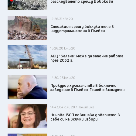
разследването срещу Бобокови
12:56, 31 авг 20
Спецакция срещу боклука тече в
индустриална зона в Плевен
15:26, 28 юли 20
АЕЦ "Белене" може да започне работа
през 2032 г.
14:30, 05 юли 20
Прокурор хулиганства в болнично
заведение в Плевен, Гешев е възмутен
14:43, 04 юли 20 / Политика
Нинова: БСП повишава доверието в
себе си на всички избори