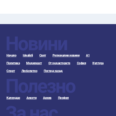
Новини
Начало
Idealisti
Свят
Регионални новини
А1
Политика
Медиякаст
От редакторите
София
Култура
Спорт
Любопитно
Поглед назад
Полезно
Календар
Анкети
Архив
Профил
За нас