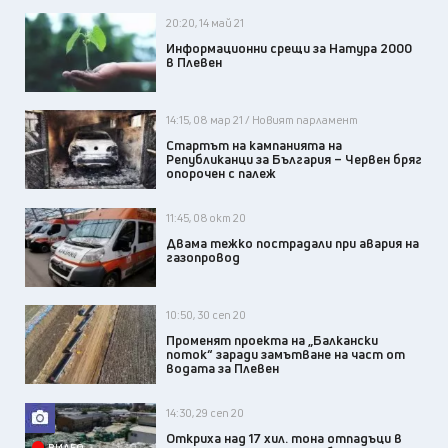
20:20, 14 май 21
Информационни срещи за Натура 2000
в Плевен
14:15, 08 мар 21 / Новият парламент
Стартът на кампанията на
Републиканци за България – Червен бряг
опорочен с палеж
11:45, 08 окт 20
Двама тежко пострадали при авария на
газопровод
10:50, 30 сеп 20
Променят проекта на „Балкански
поток“ заради замътване на част от
водата за Плевен
14:30, 29 сеп 20
Откриха над 17 хил. тона отпадъци в
ВИДЕО