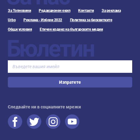
За Топновини
Редакционен екип
Контакти
За реклама
Urbo
Реклама - Избори 2022
Политика за бисквитките
Общи условия
Етичен кодекс на българските медии
Бюлетин
Изпратете
Следвайте ни в социалните мрежи