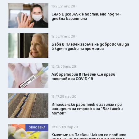
16:25, 21 апр 20
Село Буковлък е поставено под 14-
дневна карантина
19:36, 17 апр 20
Баба в Плевен заръча на доброволци да
ѝ купят уиски на промоция
12:42, 06 апр 20
Лаборатория в Плевен ще прави
тестове за COVID-19
19:47, 28 мар 20
Италиански работник е загинал при
инцидент на строежа на "Балкански
поток"
18:08, 09 мар 20
ОБНОВЕНА
Кметът на Плевен: Чакат се пробите
на 84 лица, контактували с двамата