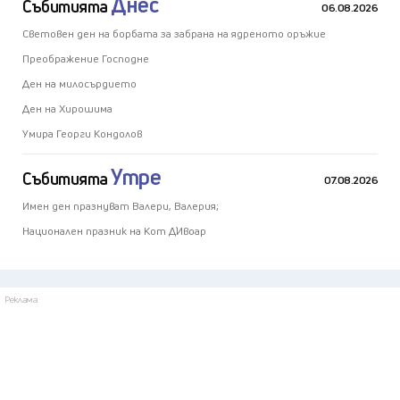
Днес
Събитията
06.08.2026
Световен ден на борбата за забрана на ядреното оръжие
Преображение Господне
Ден на милосърдието
Ден на Хирошима
Умира Георги Кондолов
Утре
Събитията
07.08.2026
Имен ден празнуват Валери, Валерия;
Национален празник на Кот Д`Ивоар
Реклама