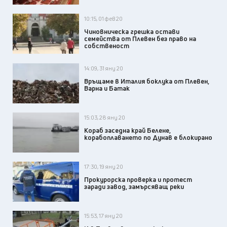
10:15, 01 фев 20
Чиновническа грешка остави
семейства от Плевен без право на
собственост
14:09, 31 яну 20
Връщаме в Италия боклука от Плевен,
Варна и Батак
15:03, 28 яну 20
Кораб заседна край Белене,
корабоплаването по Дунав е блокирано
17:30, 19 яну 20
Прокурорска проверка и протест
заради завод, замърсяващ реки
15:53, 17 яну 20