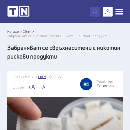
X
Начало >
Свят >
Забраняват се свръхнаситени с никотин рискови продукти
Забраняват се свръхнаситени с никотин
рискови продукти
12:29, 24 юли 25 /
Свят
2761
Редактор:
Topnovini
+A
-A
Шрифт: