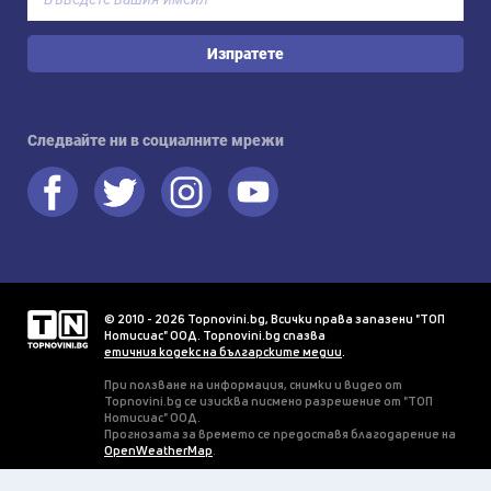
Изпратете
Следвайте ни в социалните мрежи
© 2010 - 2026 Topnovini.bg, Всички права запазени "ТОП
Нотисиас" ООД. Topnovini.bg спазва
етичния кодекс на българските медии
.
При ползване на информация, снимки и видео от
Topnovini.bg се изисква писмено разрешение от "ТОП
Нотисиас" ООД.
Прогнозата за времето се предоставя благодарение на
OpenWeatherMap
.