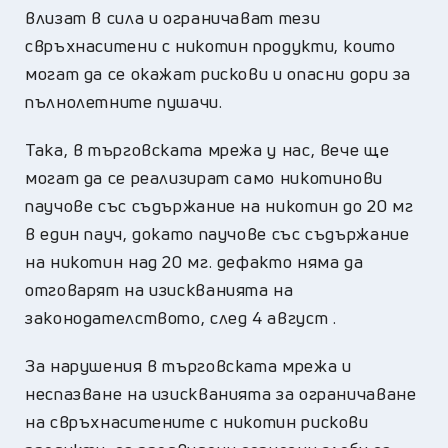
влизат в сила и ограничават тези
свръхнаситени с никотин продукти, които
могат да се окажат рискови и опасни дори за
пълнолетните пушачи.
Така, в търговската мрежа у нас, вече ще
могат да се реализират само никотинови
паучове със съдържание на никотин до 20 мг
в един пауч, докато паучове със съдържание
на никотин над 20 мг. дефакто няма да
отговарят на изискванията на
законодателството, след 4 август .
За нарушения в търговската мрежа и
неспазване на изискванията за ограничаване
на свръхнаситените с никотин рискови