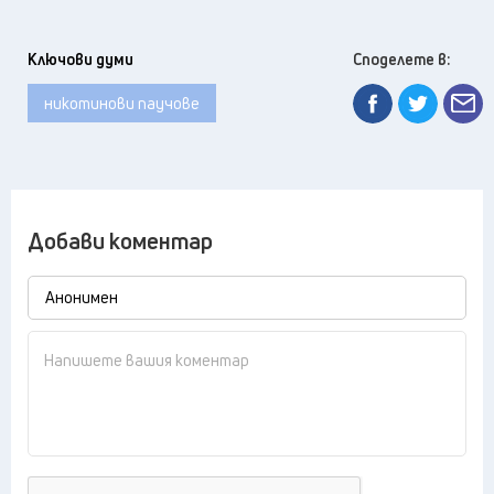
Ключови думи
Споделете в:
никотинови паучове
Добави коментар