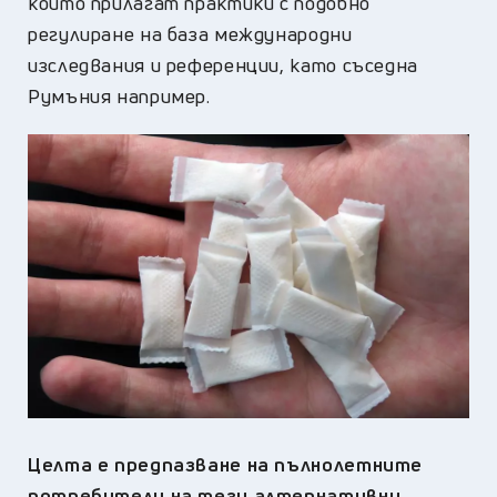
които прилагат практики с подобно
регулиране на база международни
изследвания и референции, като съседна
Румъния например.
Целта е предпазване на пълнолетните
потребители на тези алтернативни