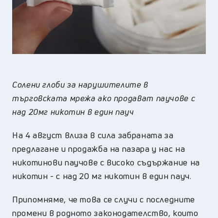
Солени глоби за нарушителите в
търговската мрежа ако продават паучове с
над 20мг никотин в един пауч
На 4 август влиза в сила забраната за
предлагане и продажба на пазара у нас на
никотинови паучове с високо съдържание на
никотин - с над 20 мг никотин в един пауч.
Припомняме, че това се случи с последните
промени в родното законодателство, които