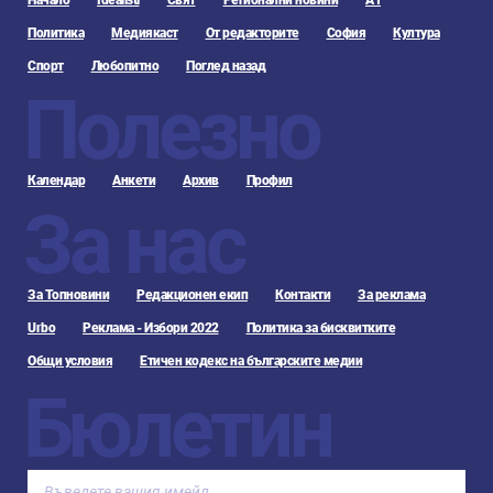
Начало
Idealisti
Свят
Регионални новини
А1
Политика
Медиякаст
От редакторите
София
Култура
Спорт
Любопитно
Поглед назад
Полезно
Календар
Анкети
Архив
Профил
За нас
За Топновини
Редакционен екип
Контакти
За реклама
Urbo
Реклама - Избори 2022
Политика за бисквитките
Общи условия
Етичен кодекс на българските медии
Бюлетин