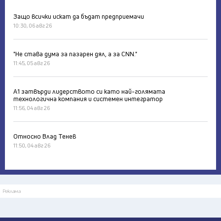
Защо всички искат да бъдат предприемачи
10:30, 06 авг 26
"Не става дума за пазарен дял, а за CNN."
11:45, 05 авг 26
А1 затвърди лидерството си като най-голямата
технологична компания и системен интегратор
11:56, 04 авг 26
Относно Влад Тенев
11:50, 04 авг 26
Реклама