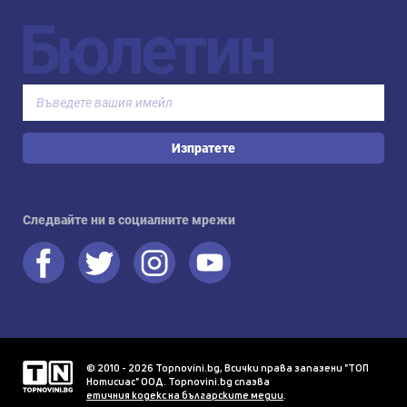
Бюлетин
Изпратете
Следвайте ни в социалните мрежи
© 2010 - 2026 Topnovini.bg, Всички права запазени "ТОП
Нотисиас" ООД. Topnovini.bg спазва
етичния кодекс на българските медии
.