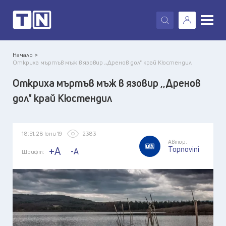
X
Начало >
Откриха мъртъв мъж в язовир ,,Дренов дол" край Кюстендил
Откриха мъртъв мъж в язовир ,,Дренов
дол" край Кюстендил
18:51, 28 юни 19
2383
Автор:
Topnovini
+A
-A
Шрифт: