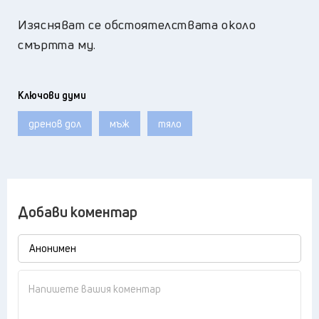
Изясняват се обстоятелствата около
смъртта му.
Ключови думи
дренов дол
мъж
тяло
Добави коментар