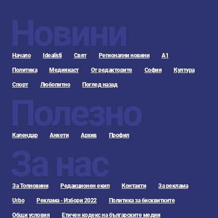
Новини
Начало
Idealisti
Свят
Регионални новини
А1
Политика
Медиякаст
От редакторите
София
Култура
Спорт
Любопитно
Поглед назад
Полезно
Календар
Анкети
Архив
Профил
За нас
За Топновини
Редакционен екип
Контакти
За реклама
Urbo
Реклама - Избори 2022
Политика за бисквитките
Общи условия
Етичен кодекс на българските медии