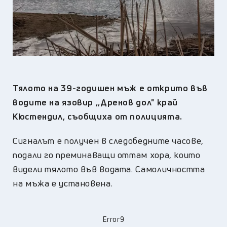
Тялото на 39-годишен мъж е открито във
водите на язовир ,,Дренов дол" край
Кюстендил, съобщиха от полицията.
Сигналът е получен в следобедните часове,
подали го преминаващи оттам хора, които
видели тялото във водата. Самоличността
на мъжа е установена.
Error9