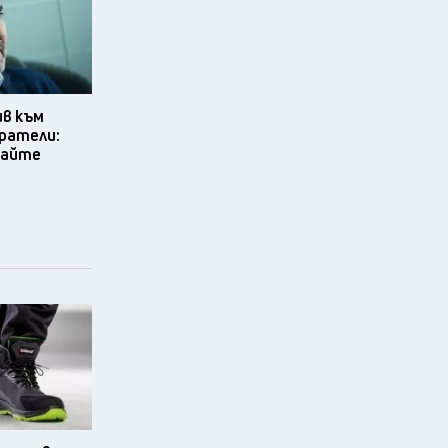
ив към
ратели:
вайте