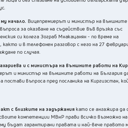
ус.
 му начало.
Вицепремиерът и министър на външните
въпроса за оказване на съдействие във връзка със
нския си колега Зограб Мнакацанян - по време на
, както и в телефонен разговор с него на 27 февруари
ждане по случая.
ахариева и с министъра на външните работи на Ки
рът и министър на външните работи на България д
 да постави въпроса пред посланика на Киргизстан, ко
такт с близките на задържания
като се ангажира да 
 своите компетенции МВнР прави всичко възможно на
 му бъдат гарантирани правата и най-вече правото м