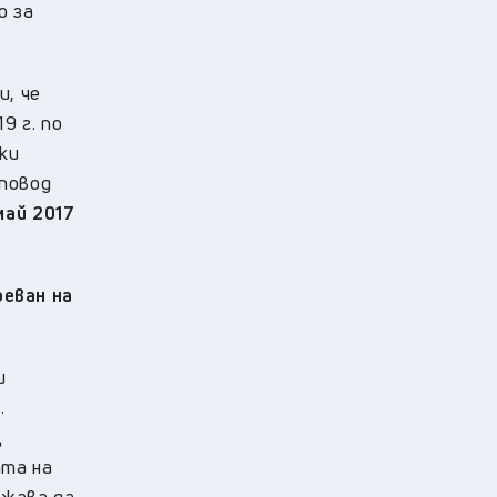
о за
и, че
9 г. по
ки
 повод
май 2017
еван на
и
.
Д
ата на
ржава да