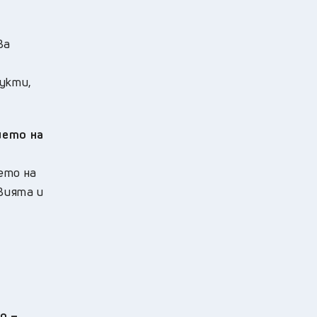
ва
укти,
ието на
ето на
вията и
а
о –