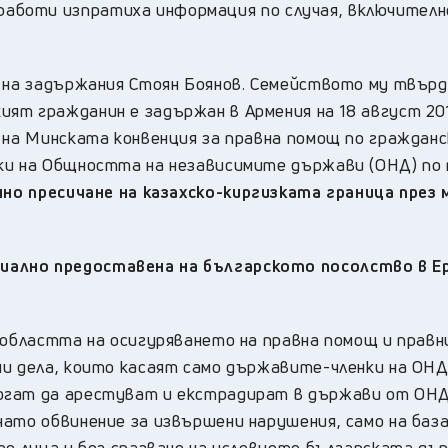
боти изпратиха информация по случая, включителн
я на задържания Стоян Боянов. Семейството му твърд
ят гражданин е задържан в Армения на 18 август 201
 на Минската конвенция за правна помощ по гражданс
ки на Общността на независимите държави (ОНД) по
но пресичане на казахско-киргизката граница през 
ално предоставена на българското посолство в Ер
 областта на осигуряването на правна помощ и правн
ни дела, които касаят само държавите-членки на ОНД
огат да арестуват и екстрадират в държави от ОН
нато обвинение за извършени нарушения, само на баз
те лица и без спазване на условието българската дъ