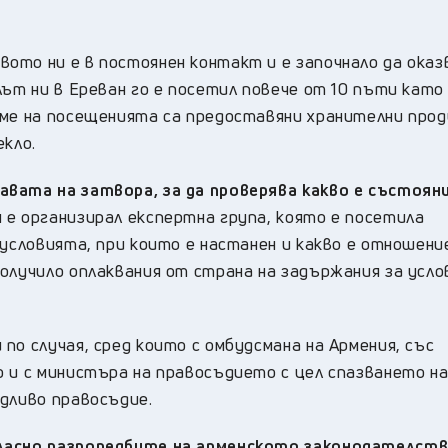
ото ни е в постоянен контакт и е започнало да оказ
лът ни в Ереван го е посетил повече от 10 пъти като
еме на посещенията са предоставяни хранителни прод
екло.
авата на затвора, за да проверява какво е състоян
е организирал експертна група, която е посетила
 условията, при които е настанен и какво е отношени
олучило оплаквания от страна на задържания за усло
по случая, сред които с омбудсмана на Армения, със
о и с министъра на правосъдието с цел спазването н
едливо правосъдие.
гласно разпоредбите на арменското законодателств