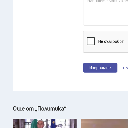
Изпращане
Пр
Още от „Политика“