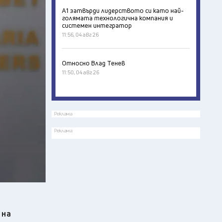
А1 затвърди лидерството си като най-
голямата технологична компания и
системен интегратор
11:56, 04 авг 26
Относно Влад Тенев
11:50, 04 авг 26
Реклама
Реклама
 на