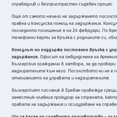
справедлив и безпристрастен съдебен процес.
Още от самото начало на задържането посолств
правна и консулска помощ на задържания. Консу
последното посещение е на 24 февруари. По вр
телефонни карти за връзка с роднините си, обл
Консулът ни поддържа постоянно връзка с упр
задържания.
Офисът на омбундсмана на Армения 
българския гражданин в затвора, за да провери
надзирателите към него. Посолството ни не е п
отношението на управата и надзирателите.
Българският посланик в Ереван провежда срещи 
заместник-главния прокурор на страната, какт
правата на задържания и осигуряване на справ
Що се касае до съдебното производство - съ