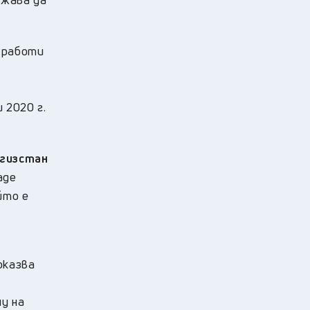
 работи
 2020 г.
ргизстан
аде
йто е
оказва
у на