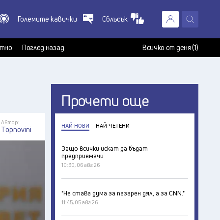
Големите кавички
Сблъсък
X
т
тно
Поглед назад
Всичко от деня (1)
Прочети още
Автор:
НАЙ-НОВИ
НАЙ-ЧЕТЕНИ
Topnovini
Защо всички искат да бъдат
предприемачи
10:30, 06 авг 26
"Не става дума за пазарен дял, а за CNN."
11:45, 05 авг 26