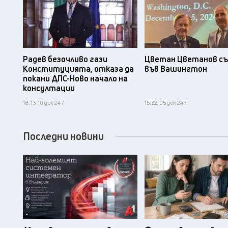
Радев безочливо гази
Цветан Цветанов съ
Конституцията, отказа да
във Вашингтон
покани ДПС-Ново начало на
консултации
18:13, 10 дек 24 /
15:32, 05 дек 24 /
Последни новини