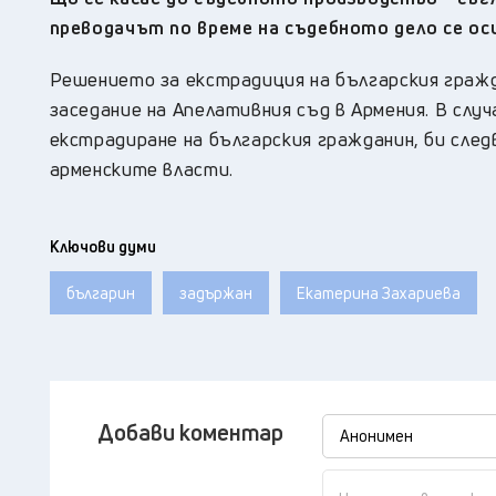
преводачът по време на съдебното дело се ос
Решението за екстрадиция на българския гражда
заседание на Апелативния съд в Армения. В слу
екстрадиране на българския гражданин, би сле
арменските власти.
Ключови думи
българин
задържан
Екатерина Захариева
Добави коментар