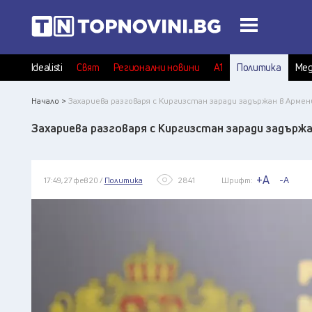
Idealisti
Свят
Регионални новини
А1
Политика
Мед
Начало >
Захариева разговаря с Киргизстан заради задържан в Армен
Захариева разговаря с Киргизстан заради задържа
+A
-A
17:49, 27 фев 20 /
Политика
2841
Шрифт: