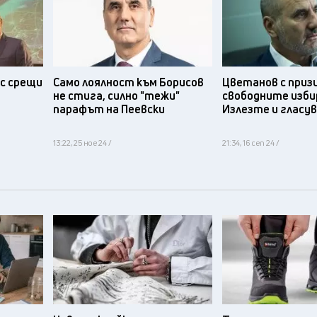
с срещи
Само лоялност към Борисов
Цветанов с приз
не стига, силно "тежи"
свободните изби
парафът на Пеевски
Излезте и гласу
13:22, 25 ное 24 /
21:34, 16 сеп 24 /