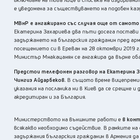
е уведомена за съществуването на подобен каз
МВнР е ангажирано със случая още от самото
Екатерина Захариева два пъти досега постави 
задържането на българския гражданин пред арме
посещението си в Ереван на 28 октомври 2019 г.
Министър Мнакацанян се ангажира да върне оба
Предстои телефонен разговор на Екатерина З
Чингиз Айдарбеков.
В същото време вицепремие
указания на посланика ни в Киев да се срещне и
акредитиран и за България.
Министерството на външните работи е
в кон
всякакво необходимо съдействие. В рамките на
задържания българския гражданин в Армения да