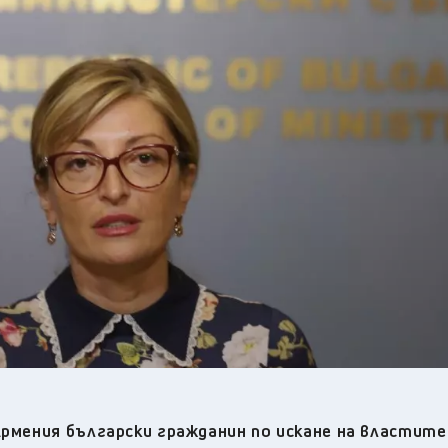
25
°C
Перник
,
27
°C
Плевен
,
26
°C
Пловдив
,
23
°C
Разград
,
26
°C
Русе
,
24
°C
Силистра
,
22
°C
Сливен
,
20
°C
Смолян
,
27
°C
София
,
23
°C
Стара Загора
,
23
°C
Търговище
,
27
°C
Хасково
,
22
°C
Шумен
,
23
°C
Ямбол
,
Армения български гражданин по искане на властите