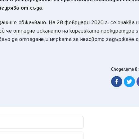
игурява от съда.
нин е обжалвано. На 28 февруари 2020 г. се очаква 
чай че отпадне искането на киргизката прокуратура з
двало да отпадане и мярката за неговото задържане 
Споделете в: