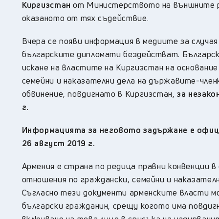
Киргизстан
от Министерството на външните ра
оказаното от тях съдействие.
Вчера се появи информация в медиите за случа
българските дипломати бездействат. Български
искане на властите на Киргизстан на основание
семейни и наказателни дела на държавите-член
обвинение, повдигнато в Киргизстан,
за незакон
г.
Информацията за неговото задържане е офици
26 август 2019 г.
Армения е страна по редица правни конвенции в
отношения по граждански, семейни и наказател
Съгласно тези документи арменските власти м
български гражданин, срещу когото има повдиг
включване на това лице в списъка на издирвани