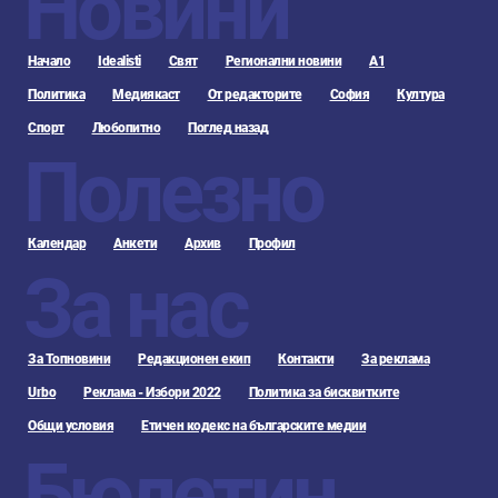
Новини
Начало
Idealisti
Свят
Регионални новини
А1
Политика
Медиякаст
От редакторите
София
Култура
Спорт
Любопитно
Поглед назад
Полезно
Календар
Анкети
Архив
Профил
За нас
За Топновини
Редакционен екип
Контакти
За реклама
Urbo
Реклама - Избори 2022
Политика за бисквитките
Общи условия
Етичен кодекс на българските медии
Бюлетин