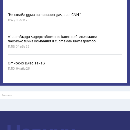
"Не става дума за пазарен дял, а за CNN."
11:45, 05 авг 26
А1 затвърди лидерството си като най-голямата
технологична компания и системен интегратор
11:56, 04 авг 26
Относно Влад Тенев
11:50, 04 авг 26
Реклама