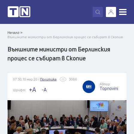
X
Начало >
Външните министри от Берлинския процес се събират в Скопие
Външните министри от Берлинския
процес се събират в Скопие
07:30, 10 мар 20 /
Политика
3086
Автор:
Topnovini
+A
-A
Шрифт: