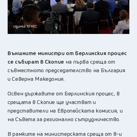
снимка: БГНЕС
Външните министри от Берлинския процес
се събират в Скопие
на първа среща от
съвместното председателство на България
и Северна Македония.
Освен държавите от Берлинския процес, в
срещата в Скопие ще участват и
представители на Европейската комисия, и
на Съвета за регионално сътрудничество.
В рамките на министерската среща от 8-и