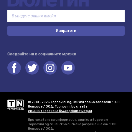
Изпратете
Следвайте ни в социалните мрежи
© 2010 - 2026 Topnovini.bg, Всички права запазени "ТОП
Нотисиас" ООД. Topnovini.bg спазва
етичния кодекс на българските медии
.
При ползване на информация, снимки и видео от
Topnovini.bg се изисква писмено разрешение от "ТОП
Нотисиас" ООД.