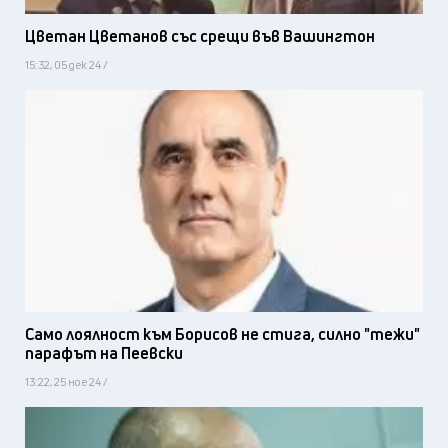
Цветан Цветанов със срещи във Вашингтон
15:32, 05 дек 24 /
Само лоялност към Борисов не стига, силно "тежи"
парафът на Пеевски
13:22, 25 ное 24 /