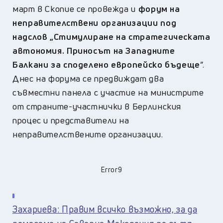
март в Скопие се провежда и
форум на
неправителствени организации под
надслов „Стимулиране на стратегическата
автономия. Приносът на Западните
Балкани за споделено европейско бъдеще
”.
Днес на форума се предвиждат два
съвместни панела с участие на министрите
от страните-участнички в Берлинския
процес и представители на
неправителствените организации.
Error9
Захариева: Правим всичко възможно, за да