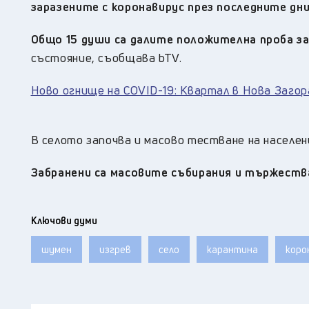
заразените с коронавирус през последните дни
Общо 15 души са далите положителна проба за
състояние, съобщава bTV.
Ново огнище на COVID-19: Квартал в Нова Загор
В селото започва и масово тестване на населе
Забранени са масовите събирания и тържеств
Ключови думи
шумен
изгрев
село
карантина
коро