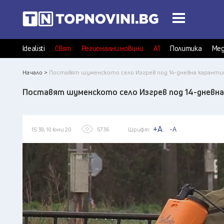
Idealisti
Свят
Регионални новини
А1
Политика
Мед
Начало >
Поставят шуменското село Изгрев под 14-дневна каранти
Поставят шуменското село Изгрев под 14-дневна
+A
-A
15:39, 10 юни 20
5736
Шрифт: