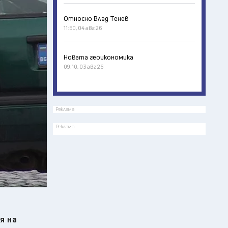
Относно Влад Тенев
11:50, 04 авг 26
Новата геоикономика
09:10, 03 авг 26
Реклама
Реклама
я на