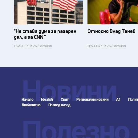
"Не става дума за пазарен
Относно Влад Тенев
дял, а за CNN."
11:45, 05 авг 26 / Idealisti
11:50, 04 авг 26 / Idealisti
Новини
Начало
Idealisti
Свят
Регионални новини
А1
Полит
Любопитно
Поглед назад
Полезно