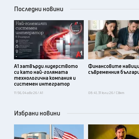
Последни новини
А1 затвърди лидерството
Финансовите навици
си като най-голямата
съвременния българ
технологична компания и
системен интегратор
11:56, 04 авг 26 / А1
08:41, 31 юли 26 / Свят
Избрани новини