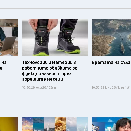
 на
Технологии и материи в
Вратата на съл
ин
работните обувките за
функционалност през
горещите месеци
18:30, 29 юли 26 / Свят
10:50, 29 юли 26 / Idealisti