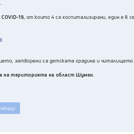
.
 COVID-19,
от които 4 са хоспитализирани, един е в с
а
нието, затворени са детската градина и читалището
а на територията на област Шумен.
навирус