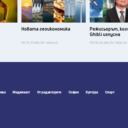
Новата геоикономика
Режисьорът, ког
Ghibli изпусна
09:10, 03 авг 26 / Idealisti
08:55, 02 авг 26 / Idealisti
ика
Медиякаст
От редакторите
София
Култура
Спорт