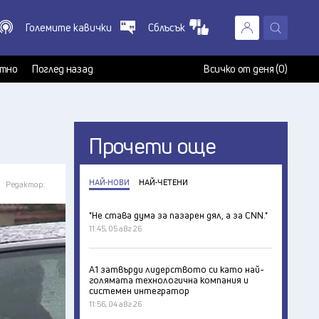
Големите кавички
Сблъсък
X
т
тно
Поглед назад
Всичко от деня (0)
Прочети още
НАЙ-НОВИ
НАЙ-ЧЕТЕНИ
Редактор:
"Не става дума за пазарен дял, а за CNN."
11:45, 05 авг 26
А1 затвърди лидерството си като най-
голямата технологична компания и
системен интегратор
11:56, 04 авг 26