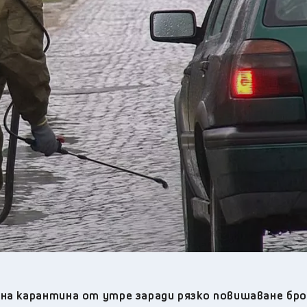
22
°C
Перник
,
31
°C
Плевен
,
30
°C
Пловдив
,
29
°C
Разград
,
30
°C
Русе
,
28
°C
Силистра
,
28
°C
Сливен
,
22
°C
Смолян
,
23
°C
София
,
30
°C
Стара Загора
,
29
°C
Търговище
,
27
°C
Хасково
,
27
°C
Шумен
,
29
°C
Ямбол
,
на карантина от утре заради рязко повишаване бро