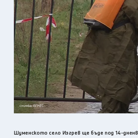
снимка: БГНЕС
Шуменското село Изгрев ще бъде под 14-дненв