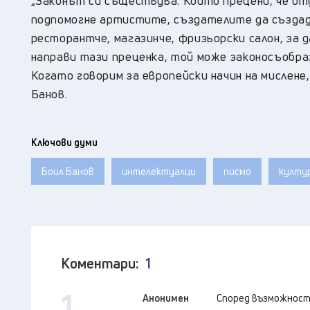
„Законът си съществува. Който прецени, че от
подпомогне артистите, създателите да създада
ресторантче, магазинче, фризьорски салон, за д
направи тази преценка, той може законосъобраз
Когато говорим за европейски начин на мислене,
Банов.
Ключови думи
Боил Банов
интелектуалци
писмо
култу
Коментари:
1
1
Анонимен
Според възможност