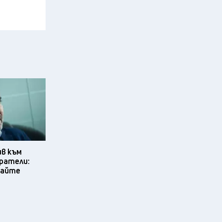
ив към
ратели:
вайте