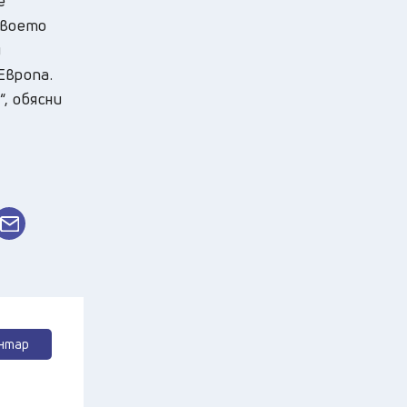
е
своето
и
Европа.
, обясни
нтар