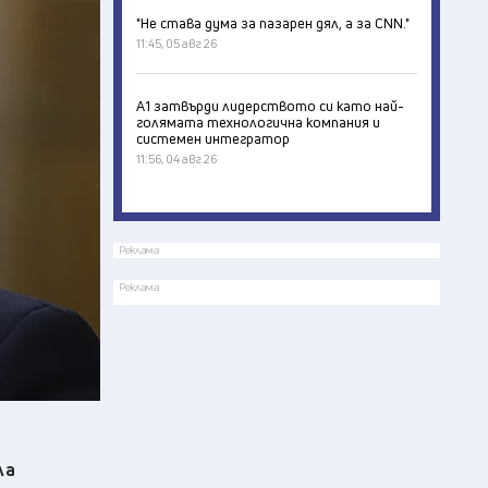
"Не става дума за пазарен дял, а за CNN."
11:45, 05 авг 26
А1 затвърди лидерството си като най-
голямата технологична компания и
системен интегратор
11:56, 04 авг 26
Реклама
Реклама
ла