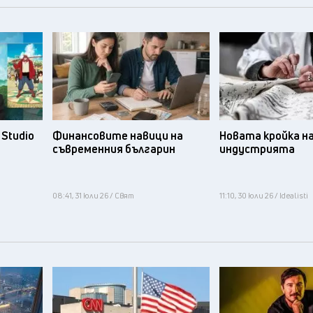
Studio
Финансовите навици на
Новата кройка н
съвременния българин
индустрията
08:41, 31 юли 26 / Свят
11:10, 30 юли 26 / Idealisti