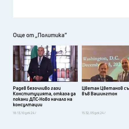
Още от „Политика“
Радев безочливо гази
Цветан Цветанов съ
Конституцията, отказа да
във Вашингтон
покани ДПС-Ново начало на
консултации
18:13, 10 дек 24 /
15:32, 05 дек 24 /