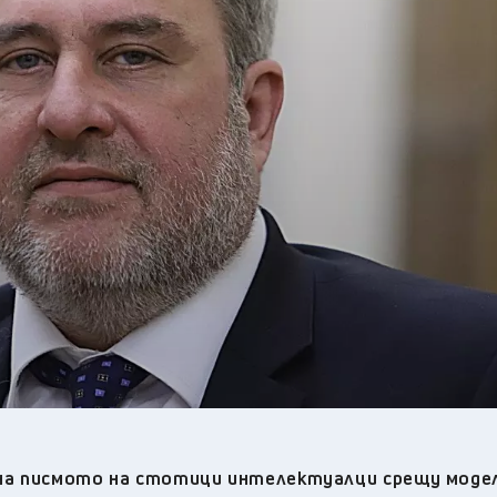
32
°C
Перник
,
35
°C
Плевен
,
34
°C
Пловдив
,
32
°C
Разград
,
34
°C
Русе
,
34
°C
Силистра
,
31
°C
Сливен
,
25
°C
Смолян
,
32
°C
София
,
33
°C
Стара Загора
,
32
°C
Търговище
,
32
°C
Хасково
,
32
°C
Шумен
,
32
°C
Ямбол
,
на писмото на стотици интелектуалци срещу моде