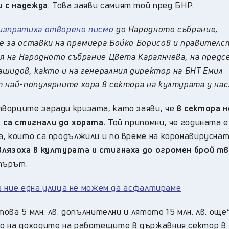
 и с надежда
. Това заяви самият той пред БНР.
изпратиха отворено писмо
до Народното събрание,
е за оставки на премиера Бойко Борисов и правителс
ля на Народното събрание Цвета Караянчева, на пред
шидов, както и на генералния директор на БНТ Емил
 най-популярните хора в сектора на културата у нас
ворците заради кризата, като заяви, че
в сектора 
е са стигнали до хората
. Той припомни, че годината е
а, които са продължили и по време на коронавирусна
влязоха в културата и стигнаха до огромен брой тв
търът.
 а ние една улица не можем да асфалтираме
това 5 млн. лв. допълнителни и лятото 15 млн. лв. още“
то на доходите на работещите в държавния сектор в