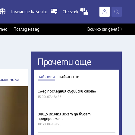
Големите кавички
Сблъсък
X
т
тно
Поглед назад
Всичко от деня (1)
Прочети още
НАЙ-НОВИ
НАЙ-ЧЕТЕНИ
имеонова
След последния съдийски сигнал
15:00, 07 авг 26
Защо всички искат да бъдат
предприемачи
10:30, 06 авг 26