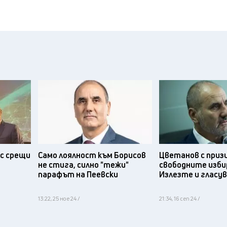
с срещи
Само лоялност към Борисов
Цветанов с приз
не стига, силно "тежи"
свободните изби
парафът на Пеевски
Излезте и гласу
13:22, 25 ное 24 /
21:34, 16 сеп 24 /