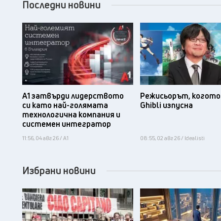
Последни новини
А1 затвърди лидерството
Режисьорът, когото 
си като най-голямата
Ghibli изпусна
технологична компания и
системен интегратор
11:56, 04 авг 26 / А1
08:55, 02 авг 26 / Idealisti
Избрани новини