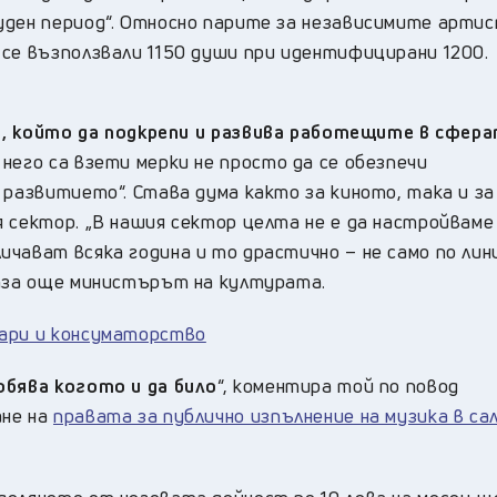
уден период“. Относно парите за независимите арти
 се възползвали 1150 души при идентифицирани 1200.
.), който да подкрепи и развива работещите в сфера
д него са взети мерки не просто да се обезпечи
 развитието“. Става дума както за киното, така и за
я сектор. „В нашия сектор целта не е да настройвам
чават всяка година и то драстично – не само по лин
каза още министърът на културата.
пари и консуматорство
обява когото и да било
“, коментира той по повод
ане на
правата за публично изпълнение на музика в са