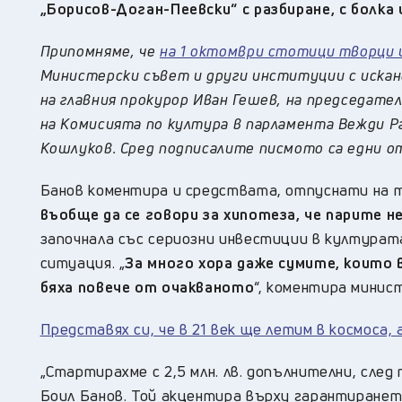
„Борисов-Доган-Пеевски“
с разбиране, с болка
Припомняме, че
на 1 октомври стотици творци 
Министерски съвет и други институции с искан
на главния прокурор Иван Гешев, на председате
на Комисията по култура в парламента Вежди Ра
Кошлуков. Сред подписалите писмото са едни от
Банов коментира и средствата, отпуснати на т
въобще да се говори за хипотеза, че парите н
започнала със сериозни инвестиции в културат
ситуация. „
За много хора даже сумите, които 
бяха повече от очакваното
“, коментира минис
Представях си, че в 21 век ще летим в космоса,
„Стартирахме с 2,5 млн. лв. допълнителни, след 
Боил Банов. Той акцентира върху гарантиране