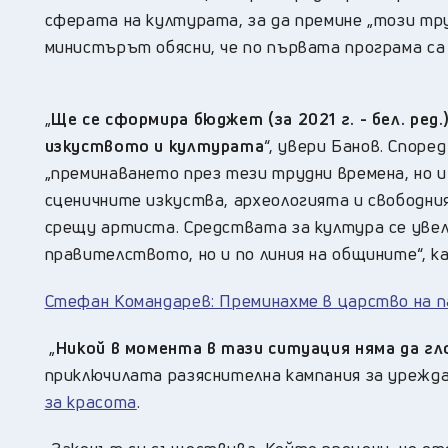
сферата на културата, за да премине „този тр
министърът обясни, че по първата програма са
„
Ще се сформира бюджет (за 2021 г. - бел. ред
изкуството и културата
“, увери Банов. Споре
„преминаването през тези трудни времена, но и
сценичните изкуства, археологията и свободни
срещу артиста. Средствата за култура се увели
правителството, но и по линия на общините“, 
Стефан Командарев: Преминахме в царство на 
„
Никой в момента в тази ситуация няма да гл
приключилата разяснителна кампания за урежд
за красота
.