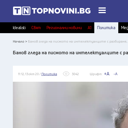
Idealisti
Свят
Регионални новини
А1
Политика
Мед
Начало >
Банов гледа на писмото на интелектуалците с разбиране, 
Банов гледа на писмото на интелектуалците с ра
+A
-A
11:12, 13 окт 20 /
Политика
3042
Шрифт: