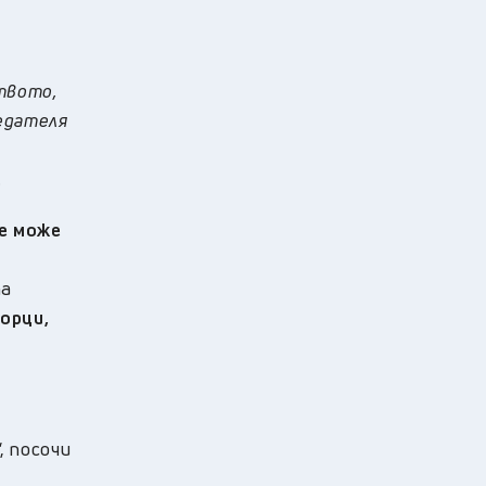
твото,
седателя
.
не може
та
орци,
, посочи