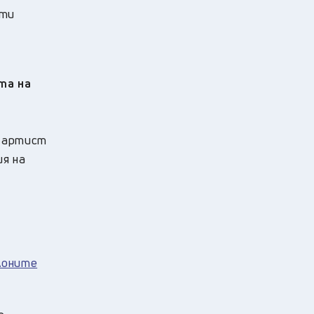
сти
та на
е артист
ия на
лоните