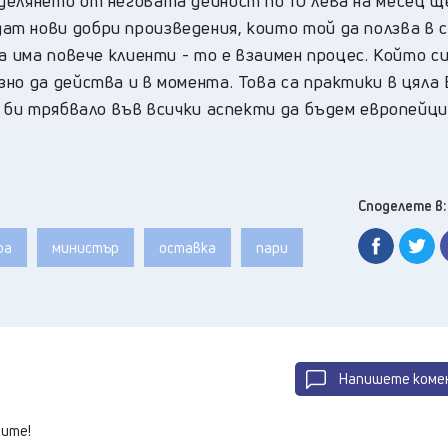
делянето от неговата дейност по 10 лева на месец щ
т нови добри произведения, които той да ползва в 
а има повече клиенти - то е взаимен процес. Който с
но да действа и в момента. Това са практики в цяла 
 би трябвало във всички аспекти да бъдем европейци“
Споделете в:
ра
министър
оставка
пари
Напишете коме
ите!