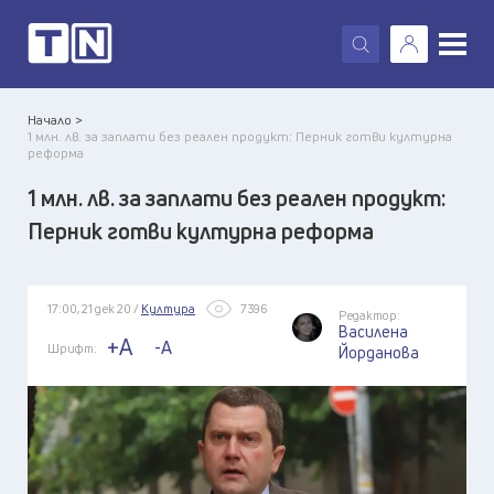
X
Начало >
1 млн. лв. за заплати без реален продукт: Перник готви културна
реформа
1 млн. лв. за заплати без реален продукт:
Перник готви културна реформа
17:00, 21 дек 20 /
Култура
7396
Редактор:
Василена
+A
-A
Шрифт:
Йорданова