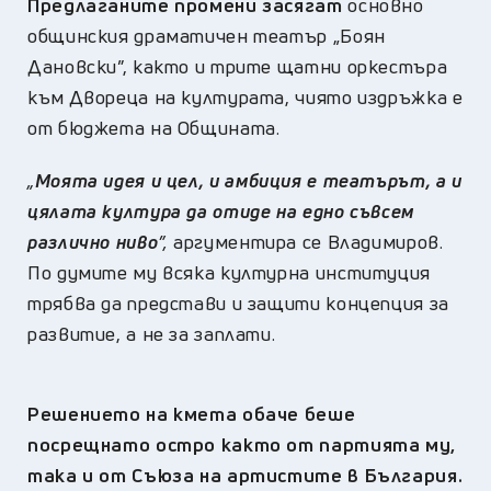
Предлаганите промени засягат
основно
общинския драматичен театър „Боян
Дановски”, както и трите щатни оркестъра
към Двореца на културата, чиято издръжка е
от бюджета на Общината.
„
Моята идея и цел, и амбиция е театърът, а и
цялата култура да отиде на едно съвсем
различно ниво
”,
аргументира се Владимиров.
По думите му всяка културна институция
трябва да представи и защити концепция за
развитие, а не за заплати.
Решението на кмета обаче беше
посрещнато остро както от партията му,
така и от Съюза на артистите в България.