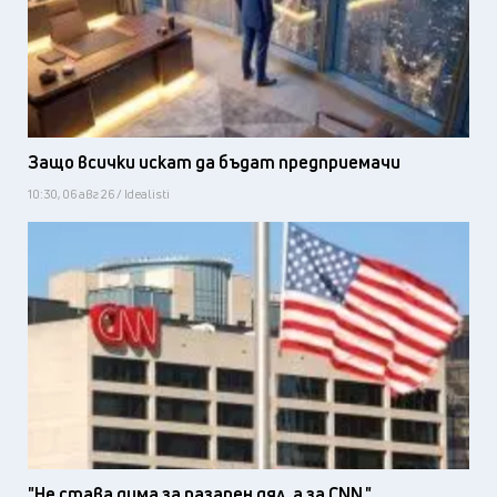
Защо всички искат да бъдат предприемачи
10:30, 06 авг 26 / Idealisti
"Не става дума за пазарен дял, а за CNN."