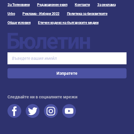
За Топновини
Редакционен екип
Контакти
За реклама
Urbo
Реклама - Избори 2022
Политика за бисквитките
Общи условия
Етичен кодекс на българските медии
Бюлетин
Изпратете
Следвайте ни в социалните мрежи