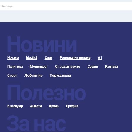
Реклама
Новини
Начало
Idealisti
Свят
Регионални новини
А1
Политика
Медиякаст
От редакторите
София
Култура
Спорт
Любопитно
Поглед назад
Полезно
Календар
Анкети
Архив
Профил
За нас