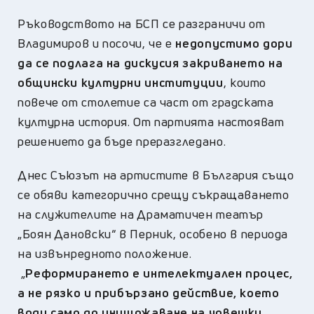
Ръководството на БСП се разграничи от
Владимиров и посочи, че е
недопустимо дори
да се подлага на дискусия закриването на
общински културни институции
, които
повече от столетие са част от градската
културна история. От партията настояват
решението да бъде преразгледано.
Днес Съюзът на артистите в България също
се обяви категорично срещу съкращаването
на служителите на Драматичен театър
„Боян Дановски“ в Перник, особено в периода
на извънредното положение.
„
Реформирането е интелектуален процес,
а не рязко и прибързано действие, което
води само до унищожаване на човешки