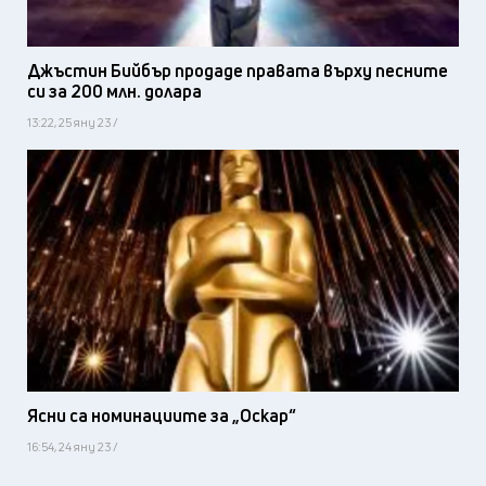
Джъстин Бийбър продаде правата върху песните
си за 200 млн. долара
13:22, 25 яну 23 /
Ясни са номинациите за „Оскар“
16:54, 24 яну 23 /