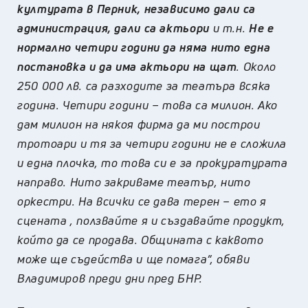
културата в Перник, независимо дали са
администрация, дали са актьори
и т.н.
Не е
нормално четири години да няма нито една
постановка и да има актьори на щат
. Около
250 000 лв. са разходите за театъра всяка
година. Четири години – това са милион. Ако
дам милион на някоя фирма да ми построи
тротоари и тя за четири години не е сложила
и една плочка, то това си е за прокуратурата
направо. Нито закриваме театър, нито
оркестри. На всички се дава терен – ето я
сцената , ползвайте я и създавайте продукт,
който да се продава. Общината с каквото
може ще съдейства и ще помага”, обяви
Владимиров преди дни пред БНР.