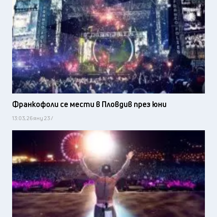
Франкофоли се мести в Пловдив през юни
13:03, 26 яну 23 /