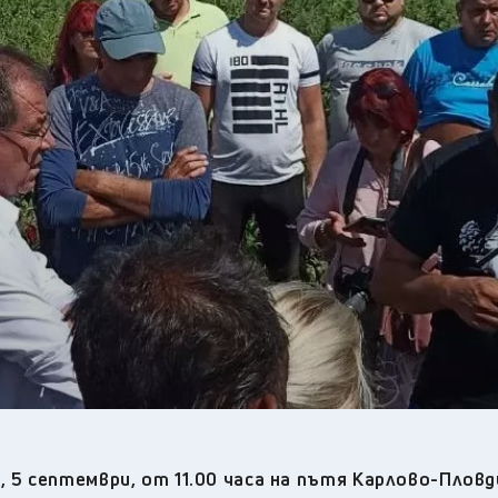
28
°C
Перник
,
36
°C
Плевен
,
35
°C
Пловдив
,
32
°C
Разград
,
34
°C
Русе
,
34
°C
Силистра
,
32
°C
Сливен
,
25
°C
Смолян
,
28
°C
София
,
33
°C
Стара Загора
,
33
°C
Търговище
,
34
°C
Хасково
,
32
°C
Шумен
,
33
°C
Ямбол
,
 5 септември, от 11.00 часа на пътя Карлово-Пловд