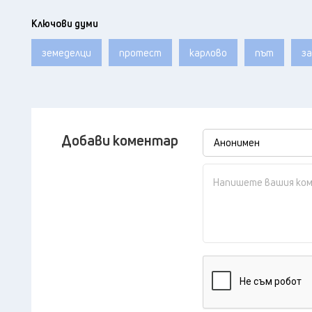
Ключови думи
земеделци
протест
карлово
път
з
Добави коментар