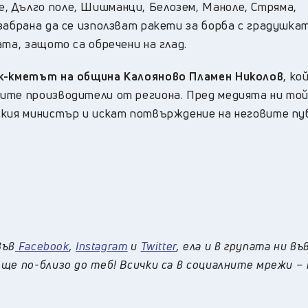
, Дълго поле, Шишманци, Белозем, Маноле, Стряма,
забрана да се използват ракети за борба с градушка
ата, защото са обречени на глад.
ик-кметът на община Калояново Пламен Николов
, ко
ите производители от региона. Пред медията ни той
ския министър и искат потвърждение на неговите пу
във
Facebook
,
Instagram
и
Twitter
, ела и в групата ни въ
ще по-близо до теб! Всички са в социалните мрежи –