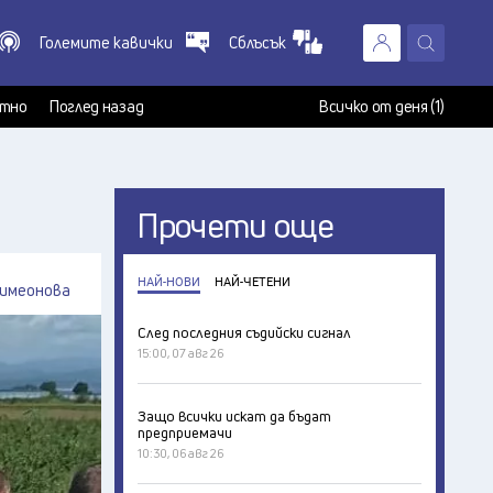
Големите кавички
Сблъсък
X
т
тно
Поглед назад
Всичко от деня (1)
Прочети още
НАЙ-НОВИ
НАЙ-ЧЕТЕНИ
имеонова
След последния съдийски сигнал
15:00, 07 авг 26
Защо всички искат да бъдат
предприемачи
10:30, 06 авг 26