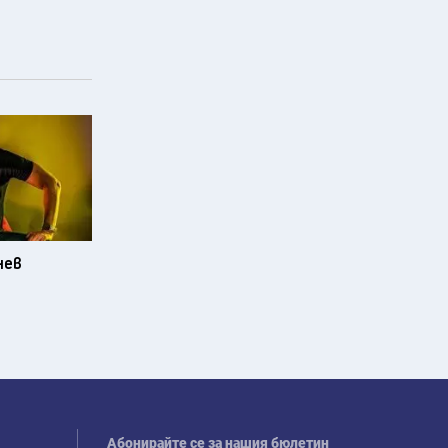
нев
Абонирайте се за нашия бюлетин