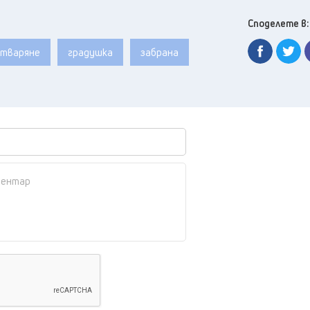
Споделете в:
атваряне
градушка
забрана