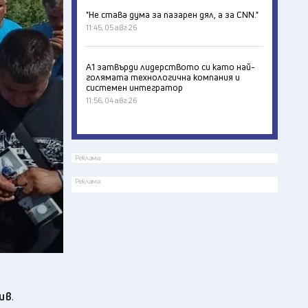
"Не става дума за пазарен дял, а за CNN."
11:45, 05 авг 26
А1 затвърди лидерството си като най-
голямата технологична компания и
системен интегратор
11:56, 04 авг 26
Реклама
Реклама
ив
.