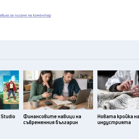
авила за писане на коментар
Studio
Финансовите навици на
Новата кройка н
съвременния българин
индустрията