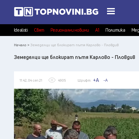
Idealisti
Свят
Регионални новини
А1
Политика
Мед
Начало >
Земеделци ще блокират пътя Карлово - Пловдив
Земеделци ще блокират пътя Карлово - Пловдив
+A
-A
11:42, 04 сеп 21
4905
Шрифт: