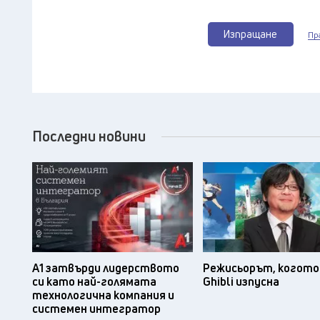
Изпращане
Пр
Последни новини
А1 затвърди лидерството
Режисьорът, когото 
си като най-голямата
Ghibli изпусна
технологична компания и
системен интегратор