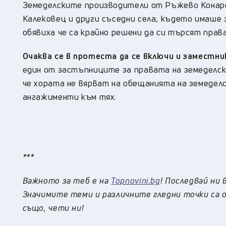
Земеделските производители от Ръжево Конаре
Калековец и други съседни села, където имаше 
обявиха че са крайно решени да си търсят прав
Очаква се в протеста да се включи и заместн
един от застъпниците за правата на земеделск
че хората не вярват на обещанията на земедел
ангажименти към тях.
***
Важното за теб е на
Topnovini.bg
! Последвай ни 
Значимите теми и различните гледни точки са о
също, чети ни!