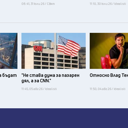
08:41, 31 юли 26 / Свят
11:10, 30 юли 26 / Idealisti
а бъдат
"Не става дума за пазарен
Относно Влад Те
дял, а за CNN."
11:45, 05 авг 26 / Idealisti
11:50, 04 авг 26 / Idealisti