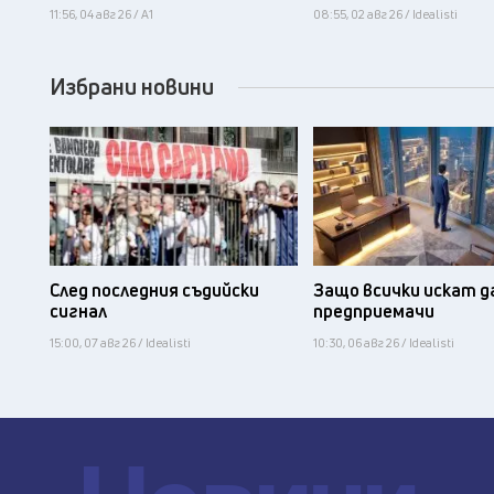
11:56, 04 авг 26 / А1
08:55, 02 авг 26 / Idealisti
Избрани новини
След последния съдийски
Защо всички искат д
сигнал
предприемачи
15:00, 07 авг 26 / Idealisti
10:30, 06 авг 26 / Idealisti