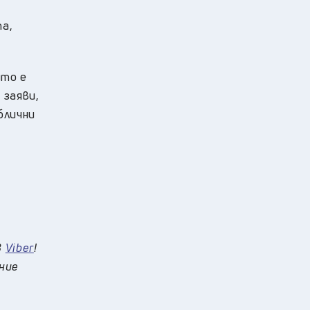
та,
йто е
 заяви,
блични
в
Viber
!
 ние