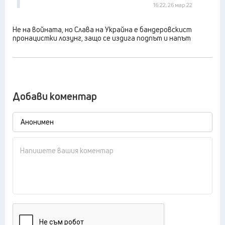
16:22, 26 мар 22
Не на войната, но Слава на Украйна е бандеровскист
пронацистки лозунг, защо се издига подпът и напът
Добави коментар