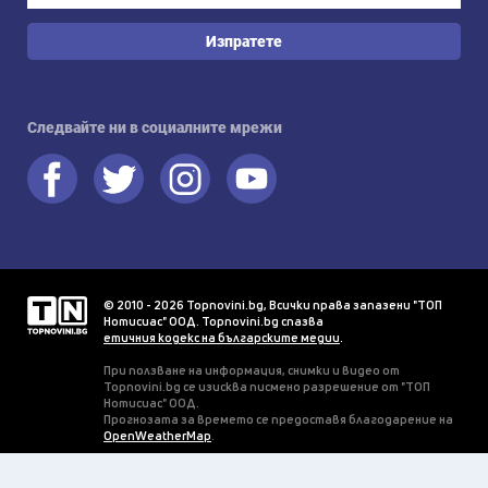
Изпратете
Следвайте ни в социалните мрежи
© 2010 - 2026 Topnovini.bg, Всички права запазени "ТОП
Нотисиас" ООД. Topnovini.bg спазва
етичния кодекс на българските медии
.
При ползване на информация, снимки и видео от
Topnovini.bg се изисква писмено разрешение от "ТОП
Нотисиас" ООД.
Прогнозата за времето се предоставя благодарение на
OpenWeatherMap
.