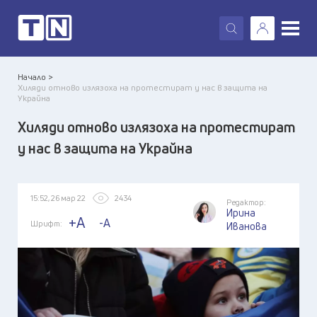
X
Начало >
Хиляди отново излязоха на протестират у нас в защита на
Украйна
Хиляди отново излязоха на протестират
у нас в защита на Украйна
15:52, 26 мар 22
2434
Редактор:
Ирина
+A
-A
Шрифт:
Иванова