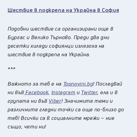
Шествие в подкрепа на Украйна в София
Подобни шествие са организирани още в
Бургас и Велико Търново. Преди два дни
десетки хиляди софиянци излязоха на
шествие в подкрепа на Украйна.
***
Важното за теб е на
Topnovini.bg
! Последвай
ни във
Facebook
,
Instagram
и
Twitter
, ела и в
групата ни във
Viber
! Значимите теми и
различните гледни точки са още по-близо до
теб! Всички са в социалните мрежи – ние
също, чети ни!