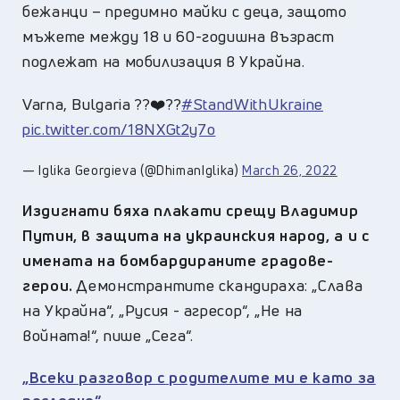
бежанци – предимно майки с деца, защото
мъжете между 18 и 60-годишна възраст
подлежат на мобилизация в Украйна.
Varna, Bulgaria ??❤️??
#StandWithUkraine
pic.twitter.com/18NXGt2y7o
— Iglika Georgieva (@DhimanIglika)
March 26, 2022
Издигнати бяха плакати срещу Владимир
Путин, в защита на украинския народ, а и с
имената на бомбардираните градове-
герои.
Демонстрантите скандираха: „Слава
на Украйна“, „Русия - агресор“, „Не на
войната!“, пише „Сега“.
„Всеки разговор с родителите ми е като за