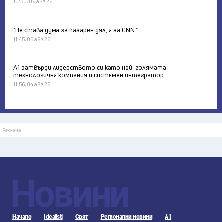
10:30, 06 авг 26
"Не става дума за пазарен дял, а за CNN."
11:45, 05 авг 26
А1 затвърди лидерството си като най-голямата
технологична компания и системен интегратор
11:56, 04 авг 26
Реклама
Новини
Начало
Idealisti
Свят
Регионални новини
А1