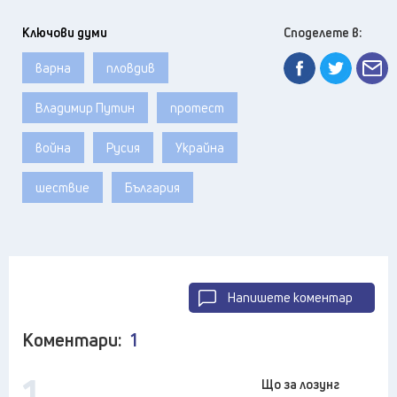
Ключови думи
Споделете в:
варна
пловдив
Владимир Путин
протест
война
Русия
Украйна
шествие
България
Напишете коментар
Коментари:
1
1
Що за лозунг