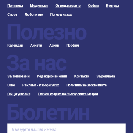
Политика
Медиякаст
От редакторите
София
Култура
Спорт
Любопитно
Поглед назад
Полезно
Календар
Анкети
Архив
Профил
За нас
За Топновини
Редакционен екип
Контакти
За реклама
Urbo
Реклама - Избори 2022
Политика за бисквитките
Общи условия
Етичен кодекс на българските медии
Бюлетин