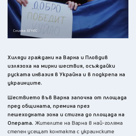
Снимка: БГНЕС
Хиляди граждани на Варна и Пловдив
излязоха на мирни шествия, осъждайки
руската инвазия в Украйна и в подкрепа на
украинците.
Шествието във Варна започна от площада
пред общината, премина през
пешеходната зона и стигна до площада на
Операта.
Жителите на Варна в най-голяма
степен усещат контакта с украинските