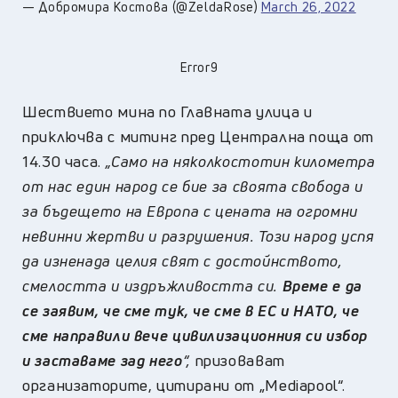
— Добромира Костова (@ZeldaRose)
March 26, 2022
Error9
Шествието мина по Главната улица и
приключва с митинг пред Централна поща от
14.30 часа.
„Само на няколкостотин километра
от нас един народ се бие за своята свобода и
за бъдещето на Европа с цената на огромни
невинни жертви и разрушения. Този народ успя
да изненада целия свят с достойнството,
смелостта и издръжливостта си.
Време е да
се заявим, че сме тук, че сме в ЕС и НАТО, че
сме направили вече цивилизационния си избор
и заставаме зад него
“,
призовават
организаторите, цитирани от „Мediapool“.