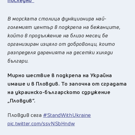
последно“
В морската столица функционира най-
големият център в подкрепа на бежанците,
който в продължение на близо месец бе
организиран изцяло от доброволци, които
разпределя даренията на десетки хиляди
българи.
Мирно шествие в подкрепа на Украйна
имаше и в Пловдив. То започна от сградата
на украинско-българското сдружение
„Пловдив“.
Пловдив сега
#StandWithUkraine
pic.twitter.com/ssvNSbHndw