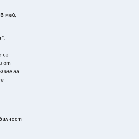
8 май,
я
“
,
е са
и от
агане на
се
абилност