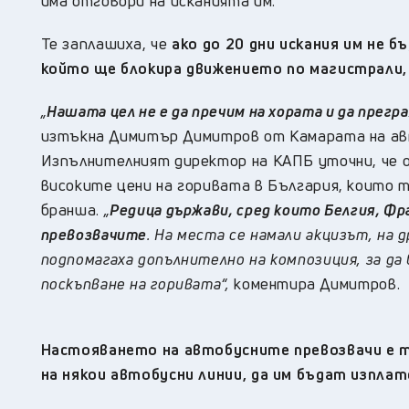
има отговори на исканията им.
Те заплашиха, че
ако до 20 дни искания им не б
който ще блокира движението по магистрали,
„
Нашата цел не е да пречим на хората и да прег
изтъкна Димитър Димитров от Камарата на авт
Изпълнителният директор на КАПБ уточни, че о
високите цени на горивата в България, които 
бранша.
„
Редица държави, сред които Белгия, Фр
превозвачите
. На места се намали акцизът, на 
подпомагаха допълнително на композиция, за да
поскъпване на горивата“,
коментира Димитров.
Настояването на автобусните превозвачи е т.
на някои автобусни линии, да им бъдат изпла