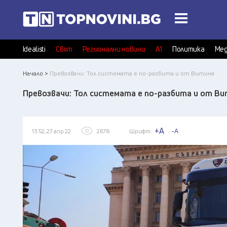
Idealisti
Свят
Регионални новини
А1
Политика
Мед
Начало >
Превозвачи: Тол системата е по-разбита и от Витиня
Превозвачи: Тол системата е по-разбита и от В
+A
-A
13:52, 27 апр 22
2678
Шрифт: