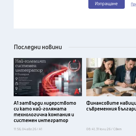
Изпращане
Пр
Последни новини
А1 затвърди лидерството
Финансовите навици
си като най-голямата
съвременния българ
технологична компания и
системен интегратор
11:56, 04 авг 26 / А1
08:41, 31 юли 26 / Свят