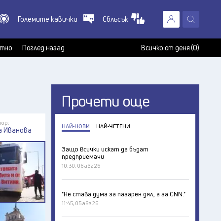
Големите кавички
Сблъсък
X
т
тно
Поглед назад
Всичко от деня (0)
Прочети още
ор:
НАЙ-НОВИ
НАЙ-ЧЕТЕНИ
а Иванова
Защо всички искат да бъдат
предприемачи
10:30, 06 авг 26
"Не става дума за пазарен дял, а за CNN."
11:45, 05 авг 26