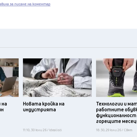
авила за писане на коментар
 на
Новата кройка на
Технологии и ма
ин
индустрията
работните обув
функционалност
горещите месец
11:10, 30 юли 26 / Idealisti
18:30, 29 юли 26 / Свят