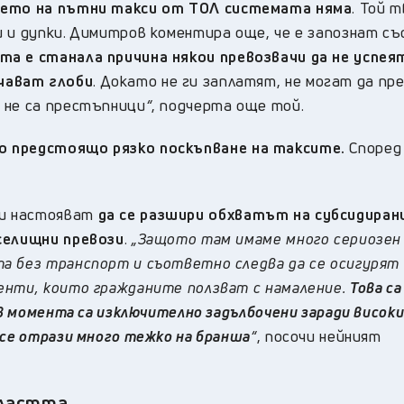
ането на пътни такси от ТОЛ системата няма
. Той 
 и дупки. Димитров коментира още, че е запознат със
а е станала причина някои превозвачи да не успея
чават глоби
. Докато не ги заплатят, не могат да пр
 не са престъпници
“
, подчерта още той.
о предстоящо рязко поскъпване на таксите.
Според
чи настояват
да се разшири обхватът на субсидира
уселищни превози
.
„Защото там имаме много сериозен
а без транспорт и съответно следва да се осигурят
енти, които гражданите ползват с намаление.
Това са
 в момента са изключително задълбочени заради висок
 се отрази много тежко на бранша
“
, посочи нейният
властта