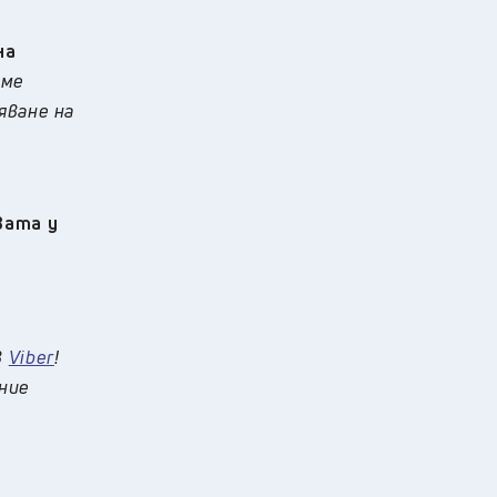
на
яме
яване на
вата у
в
Viber
!
 ние