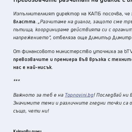
Изпълнителният директор на КАПБ посочва, че
властта
.
„Разчитаме на диалог, защото сме тр
пътища, координираме действията си с органите
напрежението“,
отбеляза още Димитър Димитр
От финансовото министерство уточниха за bTV
превозвачите и премиера във връзка с технит
нас е най-нисък
.
***
Важното за теб е на
Topnovini.bg
! Последвай ни 
Значимите теми и различните гледни точки са о
също, чети ни!
Ключови думи