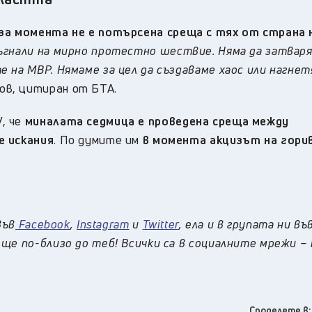
за момента не е потърсена среща с тях от страна 
ъгнали на мирно протестно шествие. Няма да затвар
 на МВР. Нямаме за цел да създаваме хаос или нагнет
ов, цитиран от БТА.
, че
миналата седмица е проведена среща между
е искания
. По думите им
в момента акцизът на гори
във
Facebook
,
Instagram
и
Twitter
, ела и в групата ни въ
ще по-близо до теб! Всички са в социалните мрежи –
Споделете в: