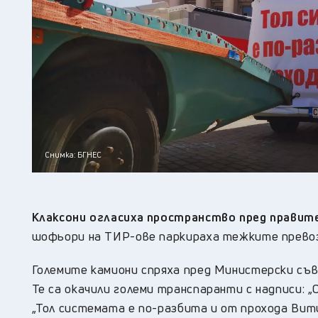
Снимка: БГНЕС
Клаксони огласиха пространство пред правит
шофьори на ТИР-ове паркираха тежките прево
Големите камиони спряха пред Министерски съв
Те са окачили големи транспаранти с надписи: „
„Тол системата е по-разбита и от прохода Вит