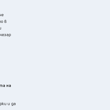
че
то в
и
ъчезар
;
та на
рки и да