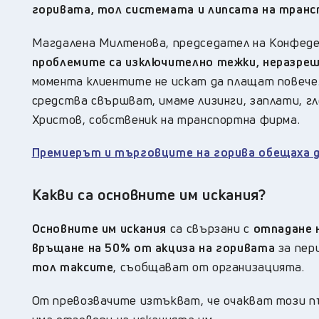
горивата, тол системата и липсата на тран
Магдалена Милтенова, председател на Конфедер
проблемите са изключително тежки, неразре
момента клиентите не искат да плащат повече.
средства свършват, имаме лизинги, заплати, гл
Христов, собственик на транспортна фирма.
Премиерът и търговците на горива обещаха д
Какви са основните им искания?
Основните им искания
са свързани с
отпадане н
връщане на 50% от акциза на горивата
за пер
тол таксите
, съобщават от организацията.
От превозвачите изтъкват, че очакват този п