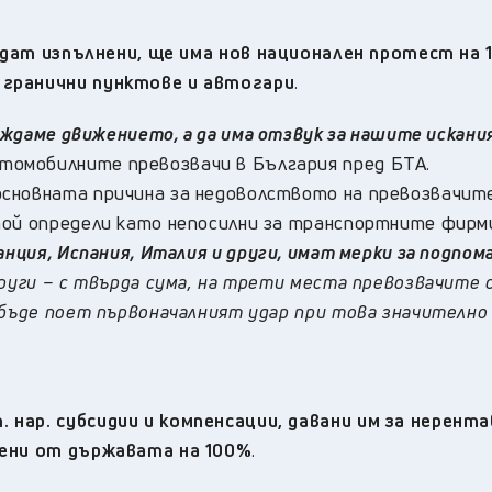
ъдат изпълнени, ще има нов национален протест на 1
 гранични пунктове и автогари
.
раждаме движението, а да има отзвук за нашите искани
омобилните превозвачи в България пред БТА.
сновната причина за недоволството на превозвачит
той определи като непосилни за транспортните фирм
анция, Испания, Италия и други, имат мерки за подпом
други – с твърда сума, на трети места превозвачите 
 бъде поет първоначалният удар при това значително
 нар. субсидии и компенсации, давани им за нерент
тени от държавата на 100%
.