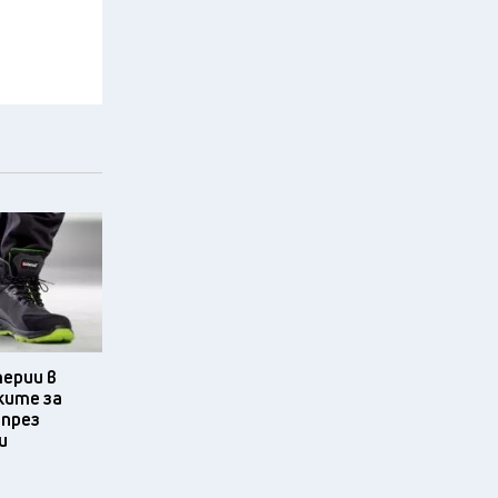
терии в
ките за
 през
и