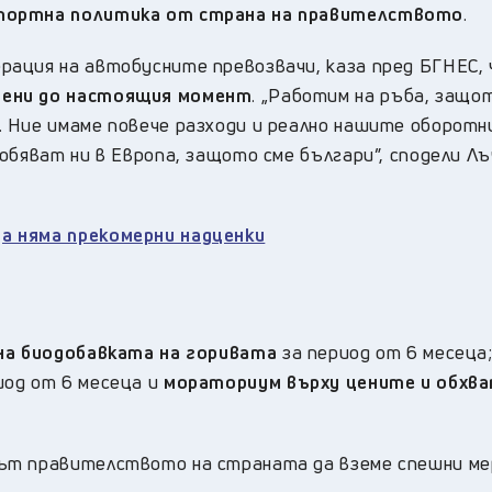
спортна политика от страна на правителството
.
ация на автобусните превозвачи, каза пред БГНЕС, 
шени до настоящия момент
. „Работим на ръба, защо
 Ние имаме повече разходи и реално нашите оборотн
обяват ни в Европа, защото сме българи”, сподели Л
а няма прекомерни надценки
а биодобавката на горивата
за период от 6 месеца
иод от 6 месеца и
мораториум върху цените и обхва
ът правителството на страната да вземе спешни ме