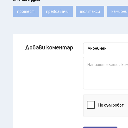
протест
превозвачи
тол такси
камиони
Добави коментар