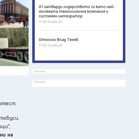
А1 затвърди лидерството си като най-
голямата технологична компания и
системен интегратор
11:56, 04 авг 26
Относно Влад Тенев
11:50, 04 авг 26
Реклама
Реклама
отест.
тобуси.
ци”,
ни на