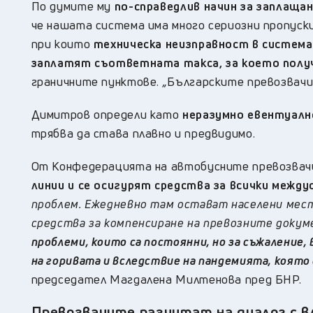
По думите му
по-справедлив начин за заплащ
че нашата система има много сериозни пропуски
при които
техническа неизправност в системат
заплатят съответната такса, за което полу
граничните пунктове.
„
Българските превозвачи
Димитров определи като
неразумно евентуалн
трябва да става плавно и предвидимо.
От Конфедерацията на автобусните превозва
линии и се осигурят средства за всички межд
проблем. Ежедневно там остават населени мест
средства за компенсиране на превозните докум
проблеми, които са постоянни, но за съжаление,
на горивата и вследствие на пандемията, която
председател Магдалена Милтенова пред БНР.
Превозвачите разчитат на диалог с 