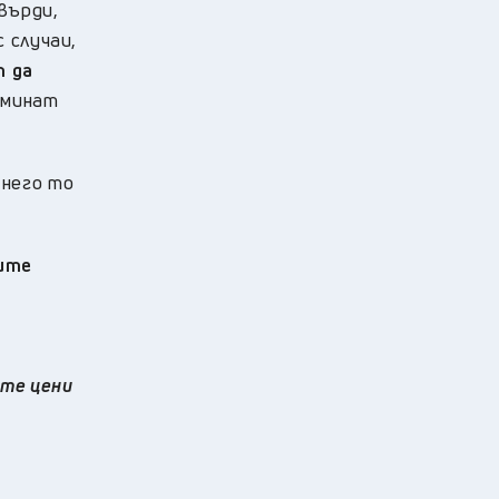
твърди,
 случаи,
т да
еминат
 него то
ните
ите цени