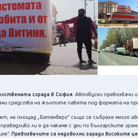
18
°C
Перник
,
22
°C
Плевен
,
21
°C
Пловдив
,
21
°C
Разград
,
22
°C
Русе
,
22
°C
Силистра
,
19
°C
Сливен
,
15
°C
Смолян
,
20
°C
София
,
20
°C
Стара Загора
,
21
°C
Търговище
,
елствената сграда в София
. Автобусни превозвачи и
21
°C
Хасково
,
зни средства на жълтите павета под формата на пр
21
°C
Шумен
,
20
°C
Ямбол
,
ет, на площад „Батенберг” също се събраха много ав
Справедливо ли е да чакаме с дни по българските грани
иня”.
Превозвачите са недоволни заради високите це