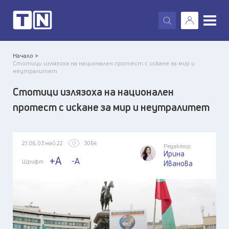
X
Начало >
Стотици излязоха на национален протест с искане за мир и
неутралитет
Стотици излязоха на национален
протест с искане за мир и неутралитет
21:06, 03 май 22
3064
Редактор:
Ирина
+A
-A
Шрифт:
Иванова