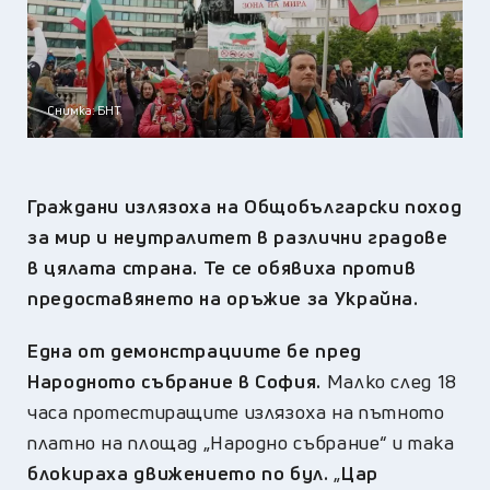
Снимка: БНТ
Граждани излязоха на Общобългарски поход
за мир и неутралитет в различни градове
в цялата страна. Те се обявиха против
предоставянето на оръжие за Украйна.
Една от демонстрациите бе пред
Народното събрание в София.
Малко след 18
часа протестиращите излязоха на пътното
платно на площад „Народно събрание“ и така
блокираха движението по бул.
„
Цар