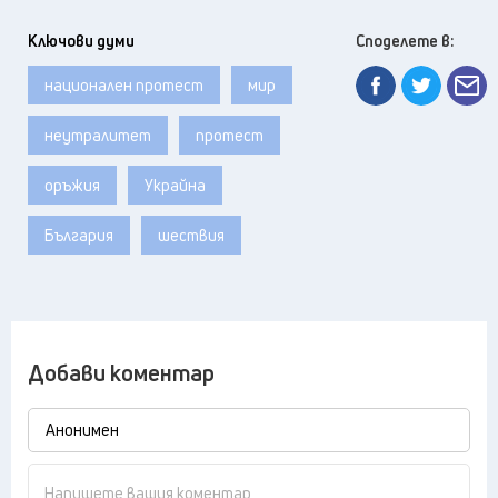
Ключови думи
Споделете в:
национален протест
мир
неутралитет
протест
оръжия
Украйна
България
шествия
Добави коментар