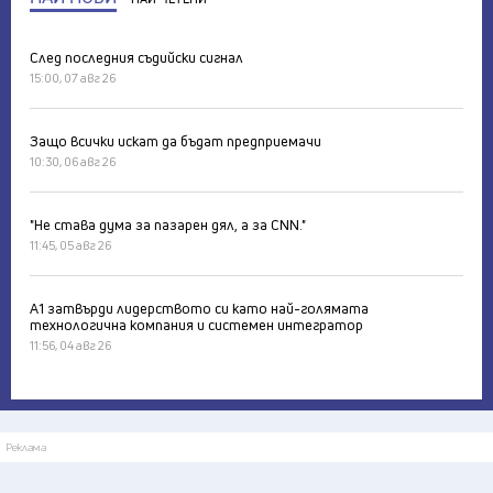
След последния съдийски сигнал
15:00, 07 авг 26
Защо всички искат да бъдат предприемачи
10:30, 06 авг 26
"Не става дума за пазарен дял, а за CNN."
11:45, 05 авг 26
А1 затвърди лидерството си като най-голямата
технологична компания и системен интегратор
11:56, 04 авг 26
Реклама