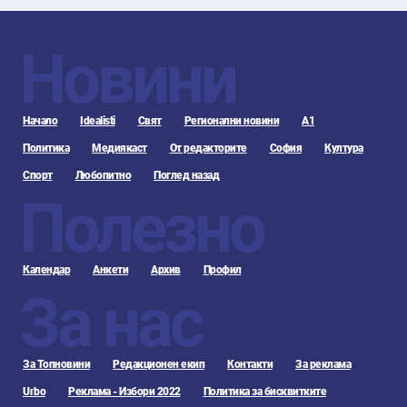
Новини
Начало
Idealisti
Свят
Регионални новини
А1
Политика
Медиякаст
От редакторите
София
Култура
Спорт
Любопитно
Поглед назад
Полезно
Календар
Анкети
Архив
Профил
За нас
За Топновини
Редакционен екип
Контакти
За реклама
Urbo
Реклама - Избори 2022
Политика за бисквитките