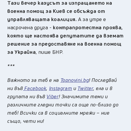
Тази вечер казусът за изпращането на
военна помощ за Киев се обсъжда от
управляващата коалиция.
А за утре е
насрочена друга -
контрапротестна проява,
която ще настоява депутатите да вземат
решение за предоставяне на военна помощ
за Украйна
, пише БНР.
***
Важното за теб е на
Topnovini.bg
! Последвай
ни във
Facebook
,
Instagram
и
Twitter
, ела и в
групата ни във
Viber
! Значимите теми и
различните гледни точки са още по-близо до
теб! Всички са в социалните мрежи – ние
също, чети ни!