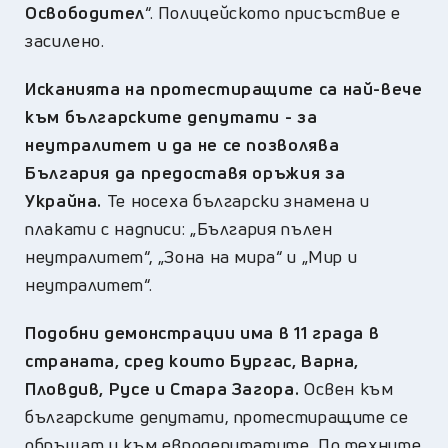
Освободител
“. Полицейското присъствие е
засилено.
Исканията на протестиращите са най-вече
към българските депутати - за
неутралитет и да не се позволява
България да предоставя оръжия за
Украйна.
Те носеха български знамена и
плакати с надписи: „България пълен
неутралитет“, „Зона на мира“ и „Мир и
неутралитет“.
Подобни демонстрации има в 11 града в
страната, сред които Бургас, Варна,
Пловдив, Русе и Стара Загора.
Освен към
българските депутати, протестиращите се
обръщат и към евродепутатите. По техните