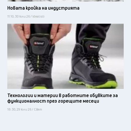
Новата кройка на индустрията
11:10, 30 юли 26 / Idealisti
Технологии и материи в работните обувките за
функционалност през горещите месеци
18:30, 29 юли 26 / Свят