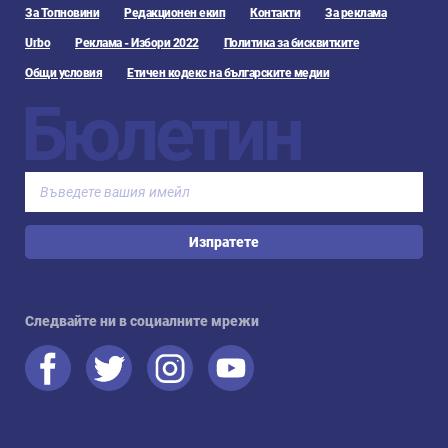
За Топновини
Редакционен екип
Контакти
За реклама
Urbo
Реклама - Избори 2022
Политика за бисквитките
Общи условия
Етичен кодекс на българските медии
Бюлетин
Изпратете
Следвайте ни в социалните мрежи