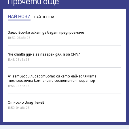
Прочети още
НАЙ-НОВИ
НАЙ-ЧЕТЕНИ
Защо всички искат да бъдат предприемачи
10:30, 06 авг 26
"Не става дума за пазарен дял, а за CNN."
11:45, 05 авг 26
А1 затвърди лидерството си като най-голямата
технологична компания и системен интегратор
11:56, 04 авг 26
Относно Влад Тенев
11:50, 04 авг 26