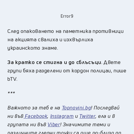
Error9
След опаковането на паметника противници
на акцията свалиха и изхвърлиха
украинското знаме.
За кратко се стигна и до сблъсъци
. Двете
групи бяха разделени от кордон полицаи, пише
bTV.
***
Важното за теб е на
Topnovini.bg
! Последвай
ни във
Facebook
,
Instagram
и
Twitter
, ела и в
групата ни във
Viber
! Значимите теми и
различните гледни точки са още по-близо до