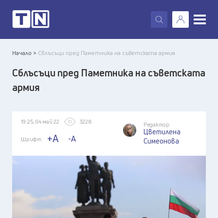
X
Начало >
Сблъсъци пред Паметника на съветската армия
Сблъсъци пред Паметника на съветската
армия
19:25, 04 май 22
3228
Редактор:
Цветилена
+A
-A
Шрифт:
Симеонова