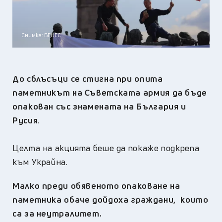
Снимка: БГНЕС
До сблъсъци се стигна при опита
паметникът на Съветската армия да бъде
опакован със знамената на България и
Русия
.
Целта на акцията беше да покаже подкрепа
към Украйна.
Малко преди обявеното опаковане на
паметника обаче дойдоха граждани, които
са за неутралитет.