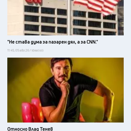
"Не става дума за пазарен дял, а за CNN."
11:45, 05 авг 26 / Idealisti
Относно Влад Тенев