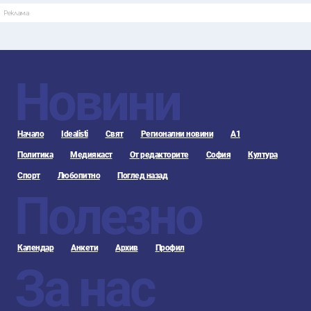
Реклама
Новини
Начало
Idealisti
Свят
Регионални новини
А1
Политика
Медиякаст
От редакторите
София
Култура
Спорт
Любопитно
Поглед назад
Полезно
Календар
Анкети
Архив
Профил
За нас