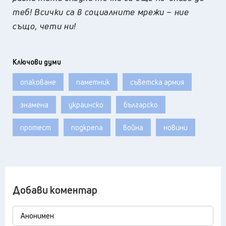
теб! Всички са в социалните мрежи – ние
също, чети ни!
Ключови думи
опаковане
паметник
съветска армия
знамена
украинско
българско
протест
подкрепа
война
новини
Добави коментар