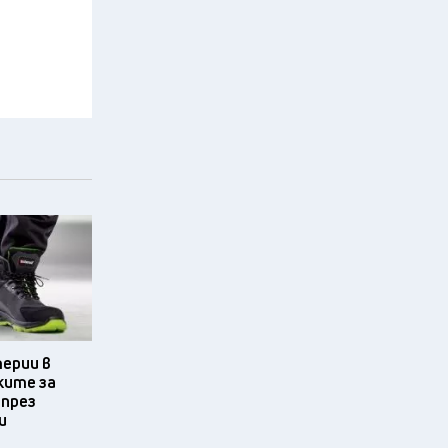
терии в
ките за
 през
и