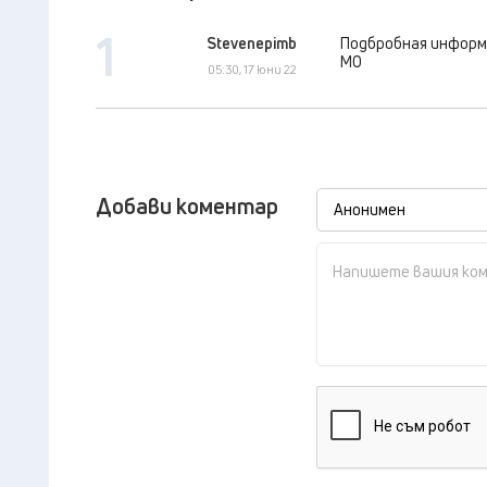
1
Stevenepimb
Подбробная информа
МО
05:30, 17 юни 22
Добави коментар