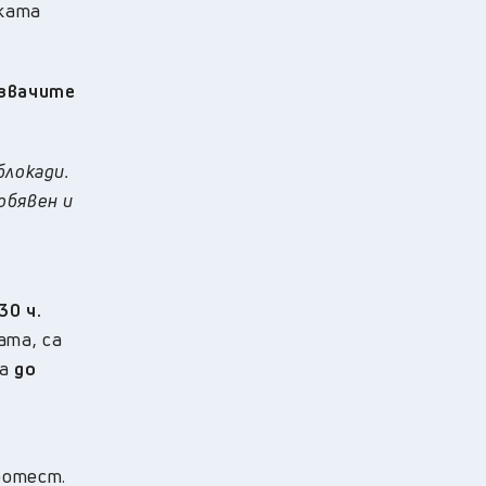
уката
озвачите
блокади.
обявен и
30 ч.
ата, са
та
до
ротест.