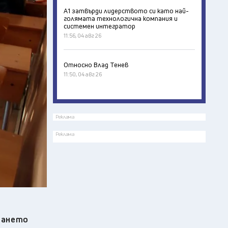
А1 затвърди лидерството си като най-
голямата технологична компания и
системен интегратор
11:56, 04 авг 26
Относно Влад Тенев
11:50, 04 авг 26
Реклама
Реклама
ждането