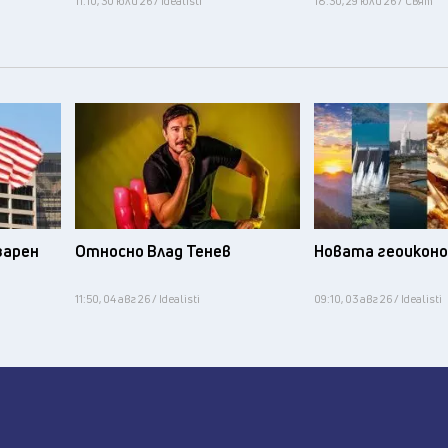
11:10, 30 юли 26 / Idealisti
18:30, 29 юли 26 / Свят
зарен
Относно Влад Тенев
Новата геоикон
11:50, 04 авг 26 / Idealisti
09:10, 03 авг 26 / Idealisti