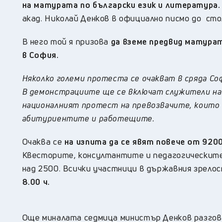
на матурата по български език и литература.
акад. Николай Денков в официално писмо до ст
В него той я призова
да вземе предвид матура
в София.
Няколко големи протеста се очакват в сряда Соф
В демонстрациите ще се включат служители на с
националният протест на превозвачите, които 
абитуриентите и работещите.
Очаква се
на изпита да се явят повече от 920
Квесторите, консултантите и педагогическите
над 2500. Всички участници в държавния зрел
8.00 ч.
Още миналата седмица министър Денков разгов