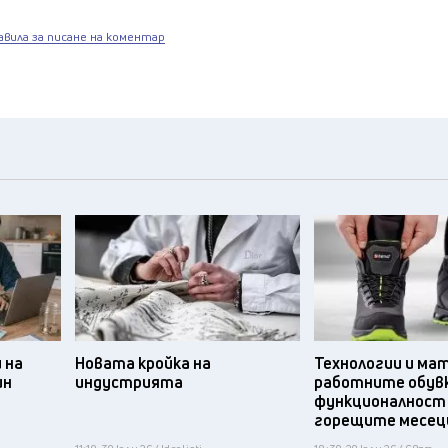
авила за писане на коментар
 на
Новата кройка на
Технологии и ма
ин
индустрията
работните обув
функционалност
горещите месец