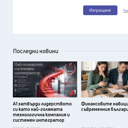
Изпращане
Пр
Последни новини
А1 затвърди лидерството
Финансовите навици
си като най-голямата
съвременния българ
технологична компания и
системен интегратор