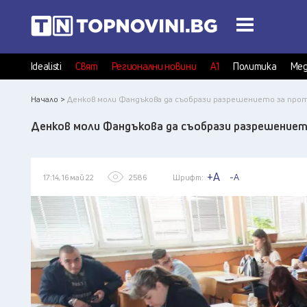
Idealisti
Свят
Регионални новини
А1
Политика
Мед
Начало >
Денков моли Фандъкова да съобрази разрешението за пр
Денков моли Фандъкова да съобрази разрешение
+A
-A
17:14, 16 май 22
2586
Шрифт: