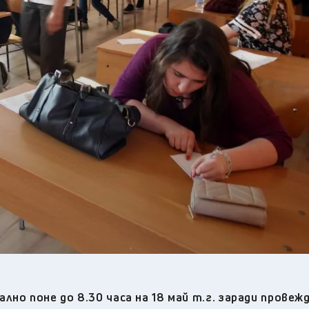
24
°C
Перник
,
29
°C
Плевен
,
29
°C
Пловдив
,
28
°C
Разград
,
29
°C
Русе
,
29
°C
Силистра
,
27
°C
Сливен
,
22
°C
Смолян
,
24
°C
София
,
28
°C
Стара Загора
,
28
°C
Търговище
,
27
°C
Хасково
,
28
°C
Шумен
,
28
°C
Ямбол
,
но поне до 8.30 часа на 18 май т.г. заради прове