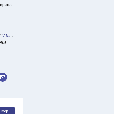
страна
в
Viber
!
 ние
нтар