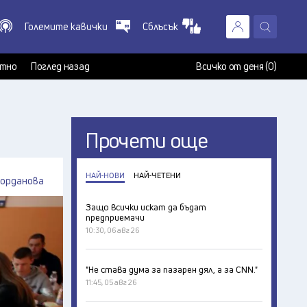
Големите кавички
Сблъсък
X
т
тно
Поглед назад
Всичко от деня (0)
Прочети още
НАЙ-НОВИ
НАЙ-ЧЕТЕНИ
Йорданова
Защо всички искат да бъдат
предприемачи
10:30, 06 авг 26
"Не става дума за пазарен дял, а за CNN."
11:45, 05 авг 26