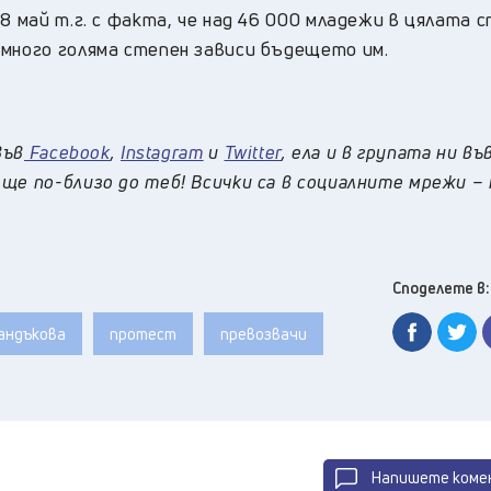
8 май т.г. с факта, че над 46 000 младежи в цялата 
 много голяма степен зависи бъдещето им.
във
Facebook
,
Instagram
и
Twitter
, ела и в групата ни въ
ще по-близо до теб! Всички са в социалните мрежи –
Споделете в:
андъкова
протест
превозвачи
Напишете коме