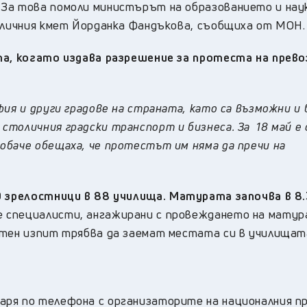
За това помоли министърът на образованието и на
оличния кмет Йорданка Фандъкова, съобщиха от МОН.
та, когато издава разрешение за протеста на прев
ия и други градове на страната, като са възможни и 
толичния градски транспорт и бизнеса. За 18 май е 
обаче обещаха, че протестът им няма да пречи на
0 зрелостници в 88 училища. Матурата започва
в 8.
 специалисти, ангажирани с провеждането на матур
остен изпит трябва да заемат местата си в училища
аря по телефона с организаторите на националния п