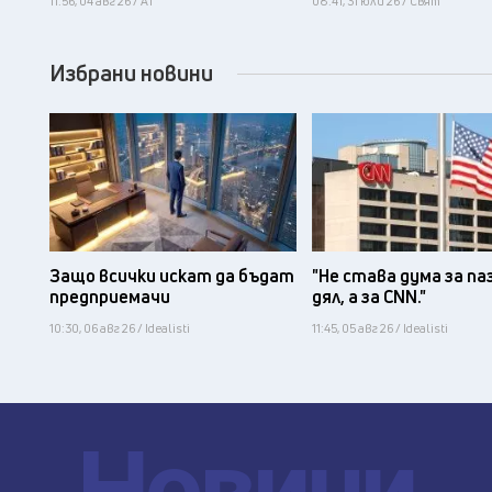
11:56, 04 авг 26 / А1
08:41, 31 юли 26 / Свят
Избрани новини
Защо всички искат да бъдат
"Не става дума за па
предприемачи
дял, а за CNN."
10:30, 06 авг 26 / Idealisti
11:45, 05 авг 26 / Idealisti
Новини