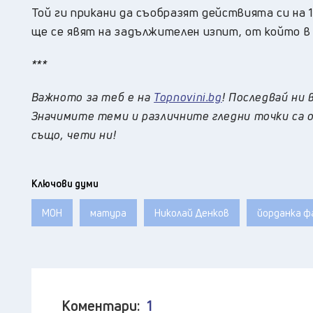
Той ги прикани да съобразят действията си на 1
ще се явят на задължителен изпит, от който в
***
Важното за теб е на
Topnovini.bg
! Последвай ни 
Значимите теми и различните гледни точки са о
също, чети ни!
Ключови думи
МОН
матура
Николай Денков
йорданка ф
Коментари:
1