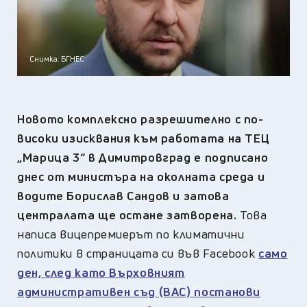
Снимка: БГНЕС
Новото комплексно разрешително с по-
високи изисквания към работата на ТЕЦ
„Марица 3“ в Димитровград е подписано
днес от министъра на околната среда и
водите Борислав Сандов и затова
централата ще остане затворена.
Това
написа вицепремиерът по климатични
политики в страницата си във Facebook
само
ден, след като Върховният
административен съд (ВАС) постанови