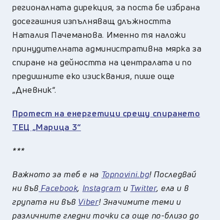
регионалната дирекция, за поста бе избрана
досегашния изпълняващ длъжността
Наталия Пачеманова. Именно тя наложи
принудителната административна мярка за
спиране на дейността на централата и по
предишните еко изисквания, пише още
„Дневник“.
Протест на енергетици срещу спирането
ТЕЦ „Марица 3“
***
Важното за теб е на
Topnovini.bg
! Последвай
ни във
Facebook
,
Instagram
и
Twitter
, ела и в
групата ни във
Viber
! Значимите теми и
различните гледни точки са още по-близо до