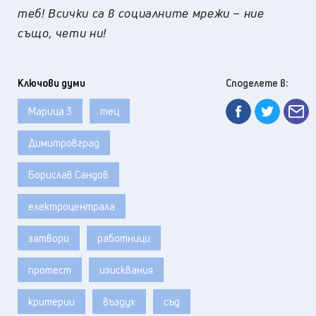
теб! Всички са в социалните мрежи – ние
също, чети ни!
Ключови думи
Споделете в:
Марица 3
тец
Димитровград
Борислав Сандов
електроцентрала
затвори
работници
протест
изисквания
критерии
въздух
съд