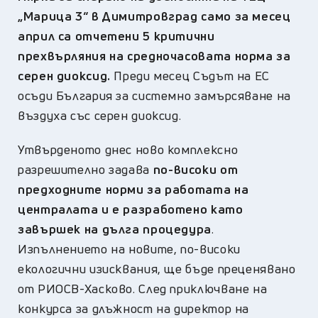
„Марица 3“ в Димитровград само за месец
април са отчетени 5 критични
прехвърляния на средночасовата норма за
серен диоксид.
Преди месец Съдът на ЕС
осъди България за системно замърсяване на
въздуха със серен диоксид.
Утвърденото днес ново комплексно
разрешително задава
по-високи от
предходните норми за работата на
централата и е разработено като
завършек на дълга процедура
.
Изпълнението на новите, по-високи
екологични изисквания, ще бъде преценявано
от РИОСВ-Хасково. След приключване на
конкурса за длъжност на директор на