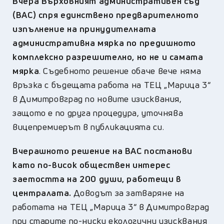
Вчера Върховният административен съд
(ВАС) спря единствено предварителното
изпълнение на принудителната
административна мярка по предишното
комплексно разрешително, но не и самата
мярка
. Съдебното решение обаче вече няма
връзка с бъдещата работа на ТЕЦ „Марица 3“
в Димитровград по новите изисквания,
защото е по друга процедура, уточнява
вицепремиерът в публикацията си.
Вчерашното решение на ВАС постанови
като по-висок обществен интерес
заетостта на 200 души, работещи в
централата.
Доводът за затваряне на
работата на ТЕЦ „Марица 3“ в Димитровград
при старите по-ниски екологични изисквания