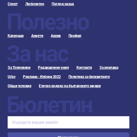
Спорт
Любопитно
Поглед назад
Полезно
Календар
Анкети
Архив
Профил
За нас
За Топновини
Редакционен екип
Контакти
За реклама
Urbo
Реклама - Избори 2022
Политика за бисквитките
Общи условия
Етичен кодекс на българските медии
Бюлетин