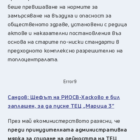
беше превишаване на нормите за
замърсяване на въздуха и опасност за
общественото здраве, установени с редица
актове и наказателни постановления въз
основа на старите по-ниски стандарти в
предходното комплексно разрешително на
топлоцентралата.
Error9
Сандов: Шефът на РИОСВ-Хасково е бил
заплашен, за да пусне ТЕЦ „Марица 3“
През май екоминистерството разясни, че
преди принудителната административна
мярка за спиране на дейността на ТЕЦ