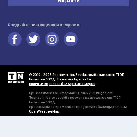
Изпратете
Следвайте ни в социалните мрежи
© 2010 - 2026 Topnovini.bg, Всички права запазени "ТОП
Нотисиас" ООД. Topnovini.bg спазва
етичния кодекс на българските медии
.
При ползване на информация, снимки и видео от
Topnovini.bg се изисква писмено разрешение от "ТОП
Нотисиас" ООД.
Прогнозата за времето се предоставя благодарение на
OpenWeatherMap
.