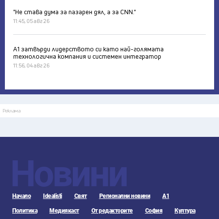
"Не става дума за пазарен дял, а за CNN."
11:45, 05 авг 26
А1 затвърди лидерството си като най-голямата
технологична компания и системен интегратор
11:56, 04 авг 26
Реклама
Новини
Начало
Idealisti
Свят
Регионални новини
А1
Политика
Медиякаст
От редакторите
София
Култура