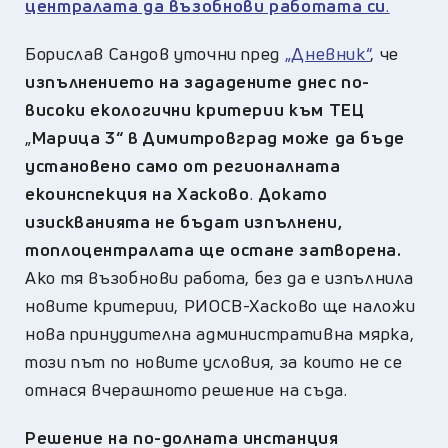
централата да възобнови работата си
.
Борислав Сандов уточни пред
„Дневник“
, че
изпълнението на зададените днес по-
високи екологични критерии към ТЕЦ
„
Марица 3“ в Димитровград може да бъде
установено само от регионалната
екоинспекция на Хасково
.
Докато
изискванията не бъдат изпълнени,
топлоцентралата ще остане затворена.
Ако тя възобнови работа, без да е изпълнила
новите критерии, РИОСВ-Хасково ще наложи
нова принудителна административна мярка,
този път по новите условия, за които не се
отнася вчерашното решение на съда.
Решение на по-долната инстанция