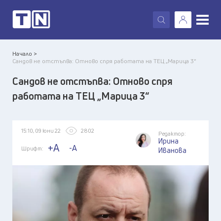
X
Начало >
Сандов не отстъпва: Отново спря работата на ТЕЦ „Марица 3“
Сандов не отстъпва: Отново спря
работата на ТЕЦ „Марица 3“
15:10, 09 юни 22
2802
Редактор:
Ирина
+A
-A
Шрифт:
Иванова