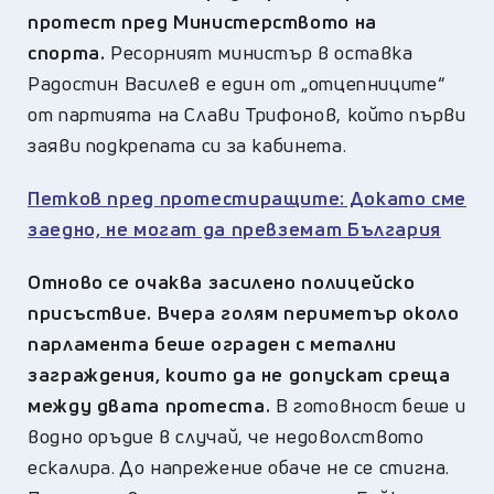
протест пред Министерството на
спорта.
Ресорният министър в оставка
Радостин Василев е един от „отцепниците“
от партията на Слави Трифонов, който първи
заяви подкрепата си за кабинета.
Петков пред протестиращите: Докато сме
заедно, не могат да превземат България
Отново се очаква засилено полицейско
присъствие. Вчера голям периметър около
парламента беше ограден с метални
заграждения, които да не допускат среща
между двата протеста.
В готовност беше и
водно оръдие в случай, че недоволството
ескалира. До напрежение обаче не се стигна.