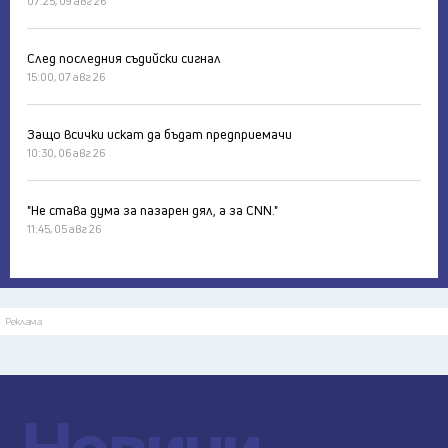
07:25, 09 авг 26
След последния съдийски сигнал
15:00, 07 авг 26
Защо всички искат да бъдат предприемачи
10:30, 06 авг 26
"Не става дума за пазарен дял, а за CNN."
11:45, 05 авг 26
Реклама