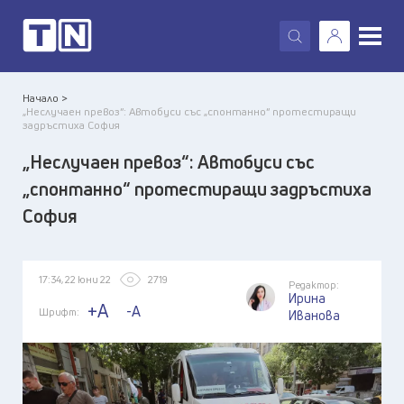
X
Начало >
„Неслучаен превоз“: Автобуси със „спонтанно“ протестиращи
задръстиха София
„Неслучаен превоз“: Автобуси със
„спонтанно“ протестиращи задръстиха
София
17:34, 22 юни 22
2719
Редактор:
Ирина
+A
-A
Шрифт:
Иванова