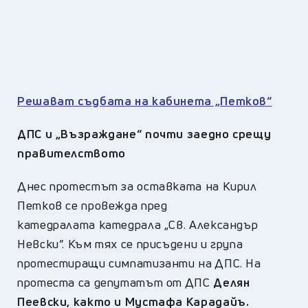
Решават съдбата на кабинета „Петков“
ДПС и „Възраждане“ почти заедно срещу
правителството
Днес протестът за оставката на Кирил
Петков се провежда пред
катедралата катедрала „Св. Александър
Невски”. Към тях се присъдени и група
протестиращи симпатизанти на ДПС. На
протеста са депутатът от ДПС
Делян
Пеевски, както и Мустафа Карадайъ.