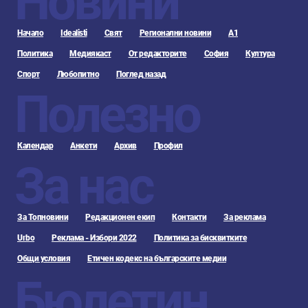
Новини
Начало
Idealisti
Свят
Регионални новини
А1
Политика
Медиякаст
От редакторите
София
Култура
Спорт
Любопитно
Поглед назад
Полезно
Календар
Анкети
Архив
Профил
За нас
За Топновини
Редакционен екип
Контакти
За реклама
Urbo
Реклама - Избори 2022
Политика за бисквитките
Общи условия
Етичен кодекс на българските медии
Бюлетин