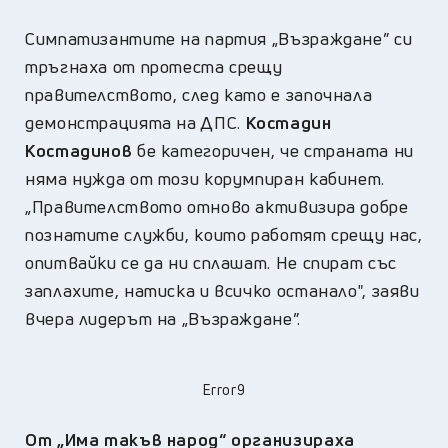
Симпатизантите на партия „Възраждане” си
тръгнаха от протеста срещу
правителството, след като е започнала
демонстрацията на ДПС.
Костадин
Костадинов
бе категоричен, че страната ни
няма нужда от този корумпиран кабинет.
„Правителството отново активизира добре
познатите служби, които работят срещу нас,
опитвайки се да ни сплашат. Не спират със
заплахите, натиска и всичко останало", заяви
вчера лидерът на „Възраждане”.
Error9
От „Има такъв народ“ организираха