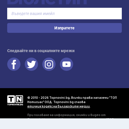
Изпратете
Следвайте ни в социалните мрежи
© 2010 - 2026 Topnovini.bg, Всички права запазени "ТОП
Нотисиас" ООД. Topnovini.bg спазва
етичния кодекс на българските медии
.
При ползване на информация, снимки и видео от
Topnovini.bg се изисква писмено разрешение от "ТОП
Нотисиас" ООД.
Прогнозата за времето се предоставя благодарение на