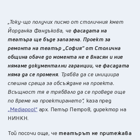
„Току-що получих писмо от столичния кмет
Йорданка Фандъкова, че
фасадата на
театъра ще бъде запазена
.
Проект за
ремонта на театър
„
София
“
от Столична
община обаче до момента не е внасян и ние
нямаме документални гаранции, че фасадата
няма да се променя
. Трябва да се инициира
спешна среща за обсъждане на проекта.
Всъщност тя е трябвало да се проведе още
по време на проектирането“,
каза пред
„Mediapool“
арх. Петър Петров, директор на
НИНКН.
Той посочи още, че
театърът не притежава