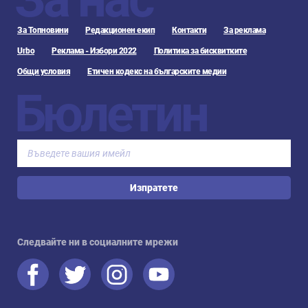
За Топновини
Редакционен екип
Контакти
За реклама
Urbo
Реклама - Избори 2022
Политика за бисквитките
Общи условия
Етичен кодекс на българските медии
Бюлетин
Изпратете
Следвайте ни в социалните мрежи