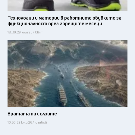
Технологии и материи в работните обувките за
функционалност през горещите месеци
18:30, 29 юли 26 / Свят
Вратата на сълзите
10:50, 29 юли 26 / Idealisti