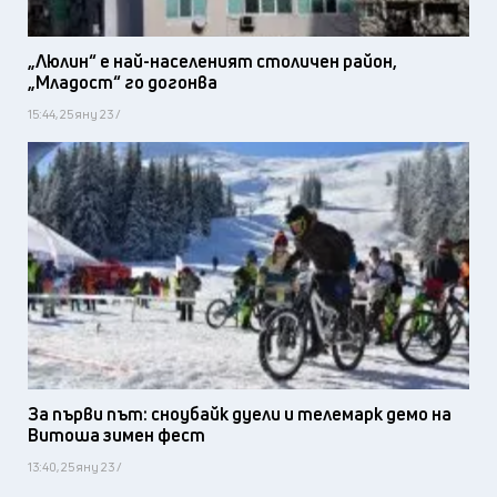
„Люлин“ е най-населеният столичен район,
„Младост“ го догонва
15:44, 25 яну 23 /
За първи път: сноубайк дуели и телемарк демо на
Витоша зимен фест
13:40, 25 яну 23 /