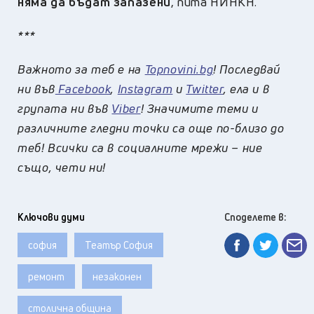
няма да бъдат запазени
, пита НИНКН.
***
Важното за теб е на
Topnovini.bg
! Последвай
ни във
Facebook
,
Instagram
и
Twitter
, ела и в
групата ни във
Viber
! Значимите теми и
различните гледни точки са още по-близо до
теб! Всички са в социалните мрежи – ние
също, чети ни!
Ключови думи
Споделете в:
софия
Театър София
ремонт
незаконен
столична община