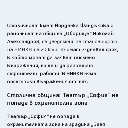
Столичният кмет Йорданка Фандъкова и
районният на община „Оборище
“
Николай
Александров
, са уведомени за становището
на НИНКН на 20 юли. Те
имат 7-дневен срок,
в който могат да заявят писмено
възражения, но не и да разрешат
строителни работи. В НИНКН няма
постъпили възражения от тях.
Столична община: Театър
„
София
“
не
попада в охранителна зона
Театър „София
“
не попада в
охранителната зона на градина „Баня