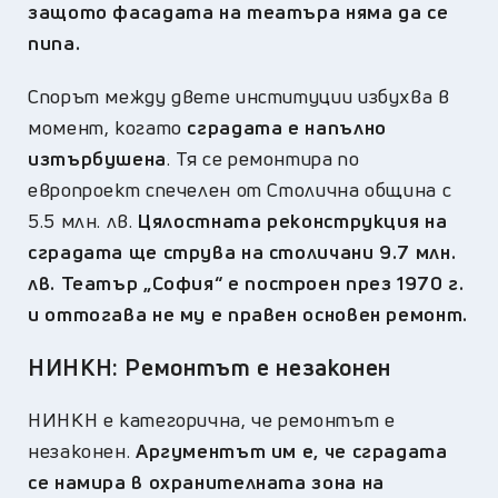
защото фасадата на театъра няма да се
пипа.
Спорът между двете институции избухва в
момент, когато
сградата е напълно
изтърбушена
. Тя се ремонтира по
европроект спечелен от Столична община с
5.5 млн. лв.
Цялостната реконструкция на
сградата ще струва на столичани 9.7 млн.
лв. Театър „София
“
е построен през 1970 г.
и оттогава не му е правен основен ремонт.
НИНКН: Ремонтът е незаконен
НИНКН е категорична, че ремонтът е
незаконен.
Аргументът им е, че сградата
се намира в охранителната зона на