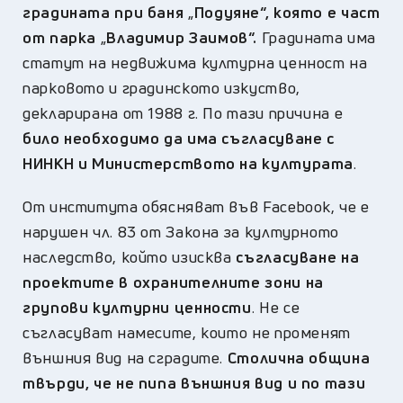
градината при баня
„
Подуяне
“
, която е част
от парка
„
Владимир Заимов
“
.
Градината има
статут на недвижима културна ценност на
парковото и градинското изкуство,
декларирана от 1988 г. По тази причина е
било необходимо да има съгласуване с
НИНКН и Министерството на културата
.
От института обясняват във Facebook, че e
нарушен чл. 83 от Закона за културното
наследство, който изисква
съгласуване на
проектите в охранителните зони на
групови културни ценности
. Не се
съгласуват намесите, които не променят
външния вид на сградите.
Столична община
твърди, че не пипа външния вид и по тази