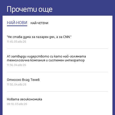
Прочети още
НАЙ-НОВИ
НАЙ-ЧЕТЕНИ
"Не става дума за пазарен дял, а за CNN."
11:45, 05 авг 26
А1 затвърди лидерството си като най-голямата
технологична компания и системен интегратор
11:56, 04 авг 26
Относно Влад Тенев
11:50, 04 авг 26
Новата геоикономика
09:10, 03 авг 26