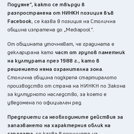
Подуяне
“
, както се твърди в
разпространена от НИНКН позиция във
Facebook
, се казва в позиция на Столична
община изпратена до „Mediapool
“
.
От общината уточняват, че градината е
декларирана като
част от групов паметник
на културата през 1988 г., като в
решението няма охранителна зона
.
Столична община подкрепя стартиралото
производство от страна на НИНКН по Закона
за културното наследство, за което е
уведомена по официален ред.
Предприети са необходимите действия за
запазването на характерния облик на
сградата,
се казва в позицията на