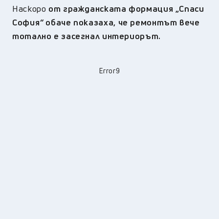
Наскоро
от гражданската формация „Спаси
София
“
обаче показаха, че ремонтът вече
тотално е засегнал интериорът.
Error9