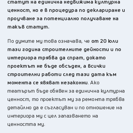
статут на единична недвижима културна
ценност, но е в процедура по деклариране и
проучване за потенциално получаване на
такъв статут.
По думите му това означава, че
от 20 юли
тази година строителните дейности и по
интериора трябва да спрат, докато
проектът не бъде обсъден, а всички
строителни работи след тази дата към
момента се явяват незаконни
. Ако
театърът бъде обявен за единична културна
ценност, то проектът му за ремонта трябва
детайлно да е съгласуван и по отношение на
интериора му с цел запазването на
ценността му.