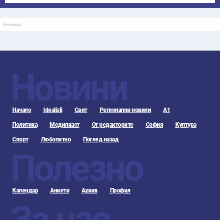
Реклама
Новини
Начало
Idealisti
Свят
Регионални новини
А1
Политика
Медиякаст
От редакторите
София
Култура
Спорт
Любопитно
Поглед назад
Полезно
Календар
Анкети
Архив
Профил
За нас