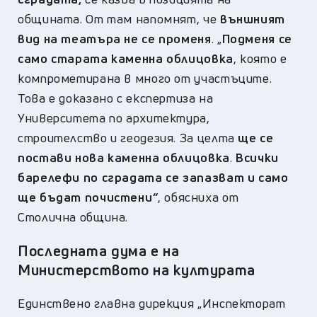
общината. От там напомнят, че
външният
вид на театъра не се променя
. „
Подменя се
само старата каменна облицовка
, която е
компрометирана в много от участъците.
Това е доказано с експертиза на
Университета по архитектура,
строителство и геодезия. За целта
ще се
постави нова каменна облицовка
.
Всички
барелефи по сградата се запазват и само
ще бъдат почистени
“
, обясниха от
Столична община.
Последната дума е на
Министерството на културата
Единствено главна дирекция „Инспекторат