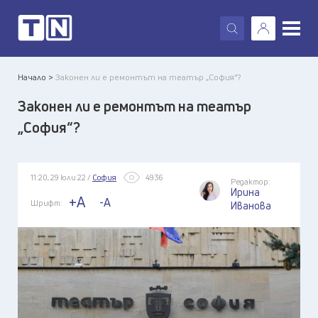
X
Начало >
Законен ли е ремонтът на театър „София“?
Законен ли е ремонтът на театър
„София“?
11:20, 29 юли 22 /
София
4936
Редактор:
Ирина
+A
-A
Шрифт:
Иванова