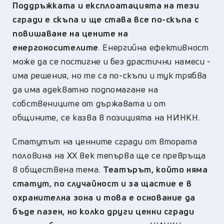
Поддръжката и експлоатацията на тези
сгради е скъпа и ще става все по-скъпа с
повишаване на цените на
енергоносителите
. Енергийна ефективност
може да се постигне и без драстични намеси -
има решения, но те са по-скъпи и тук трябва
да има адекватно подпомагане на
собствениците от държавата и от
общините, се казва в позицията на НИНКН.
Статутът на ценните сгради от втората
половина на ХХ век тепърва ще се превръща
в обществена тема.
Театърът, който няма
статут, по случайност и за щастие е в
охранителна зона и това е основание да
бъде пазен, но колко други ценни сгради