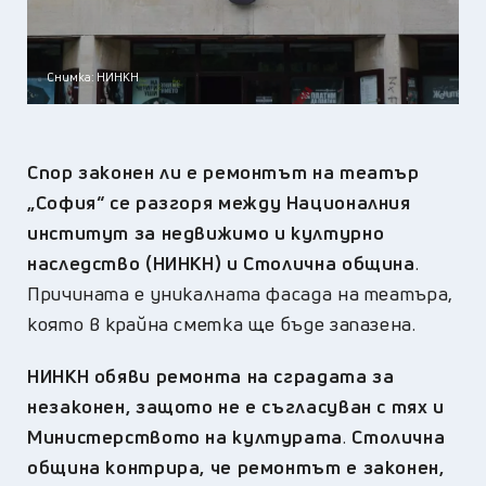
Снимка: НИНКН
Спор законен ли е ремонтът на театър
„София
“
се разгоря между Националния
институт за недвижимо и културно
наследство (НИНКН) и Столична община
.
Причината е уникалната фасада на театъра,
която в крайна сметка ще бъде запазена.
НИНКН обяви ремонта на сградата за
незаконен, защото не е съгласуван с тях и
Министерството на културата
.
Столична
община контрира, че ремонтът е законен,