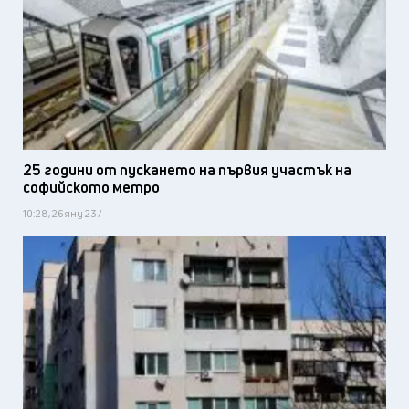
25 години от пускането на първия участък на
софийското метро
10:28, 26 яну 23 /