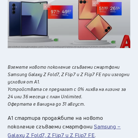
Вземете новото поколение сгъваеми смартфони
Samsung Galaxy Z Fold7, Z Flip7 и Z Flip7 FE при изгодни
условия от А1.
Устройствата се предлагат с 0% лихва на лизинг за
24 или 36 месеца с план Unlimited.
Офертата е валидна до 31 август.
A1 стартира продажбите на новото
поколение сгъваеми смартфони
Samsung –
Galaxy Z Fold7, Z Flip7 и Z Flip7 FE
.