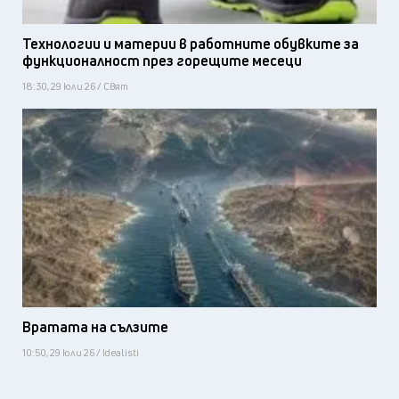
Технологии и материи в работните обувките за
функционалност през горещите месеци
18:30, 29 юли 26 / Свят
Вратата на сълзите
10:50, 29 юли 26 / Idealisti