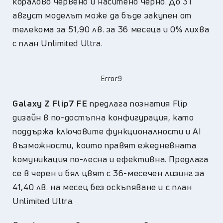
коралово червено и наситено черно. До 31
август моделът може да бъде закупен от
телекома за 51,90 лв. за 36 месеца и 0% лихва
с план Unlimited Ultra.
Error9
Galaxy Z Flip7 FE
предлага познатия Flip
дизайн в по-достъпна конфигурация, като
поддържа ключовите функционалности и AI
възможности, които правят ежедневната
комуникация по-лесна и ефективна. Предлага
се в черен и бял цвят с 36-месечен лизинг за
41,40 лв. на месец без оскъпяване и с план
Unlimited Ultra.