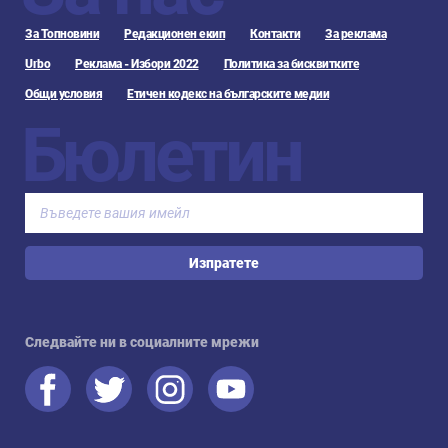
За Топновини
Редакционен екип
Контакти
За реклама
Urbo
Реклама - Избори 2022
Политика за бисквитките
Общи условия
Етичен кодекс на българските медии
Бюлетин
Изпратете
Следвайте ни в социалните мрежи