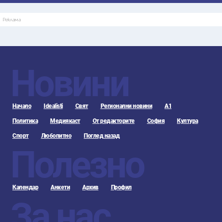
Реклама
Новини
Начало
Idealisti
Свят
Регионални новини
А1
Политика
Медиякаст
От редакторите
София
Култура
Спорт
Любопитно
Поглед назад
Полезно
Календар
Анкети
Архив
Профил
За нас