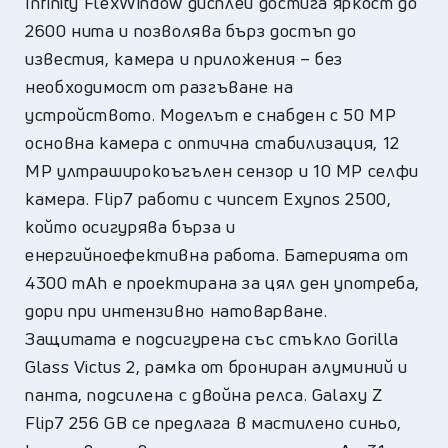
Infinity FlexWindow дисплей достига яркост до
2600 нита и позволява бърз достъп до
известия, камера и приложения – без
необходимост от разгъване на
устройството. Моделът е снабден с 50 MP
основна камера с оптична стабилизация, 12
MP ултраширокоъгълен сензор и 10 MP селфи
камера. Flip7 работи с чипсет Exynos 2500,
който осигурява бърза и
енергийноефективна работа. Батерията от
4300 mAh е проектирана за цял ден употреба,
дори при интензивно натоварване.
Защитата е подсигурена със стъкло Gorilla
Glass Victus 2, рамка от брониран алуминий и
панта, подсилена с двойна релса. Galaxy Z
Flip7 256 GB се предлага в мастилено синьо,