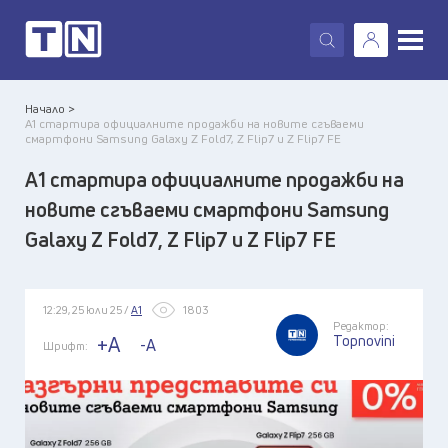
X
Начало >
А1 стартира официалните продажби на новите сгъваеми
смартфони Samsung Galaxy Z Fold7, Z Flip7 и Z Flip7 FE
А1 стартира официалните продажби на
новите сгъваеми смартфони Samsung
Galaxy Z Fold7, Z Flip7 и Z Flip7 FE
12:29, 25 юли 25 /
А1
1803
Редактор:
Topnovini
+A
-A
Шрифт: