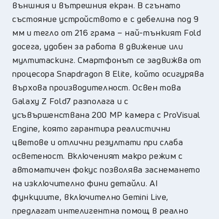
външния и вътрешния екран. В сгънато
състояние устройството е с дебелина под 9
мм и тегло от 216 грама – най-тънкият Fold
досега, удобен за работа в движение или
мултитаскинг. Смартфонът се задвижва от
процесора Snapdragon 8 Elite, който осигурява
върхова производителност. Освен това
Galaxy Z Fold7 разполага и с
усъвършенствана 200 MP камера с ProVisual
Engine, която гарантира реалистични
цветове и отлични резултати при слаба
осветеност. Включеният макро режим с
автоматичен фокус позволява заснемането
на изключително фини детайли. AI
функциите, включително Gemini Live,
предлагат интелигентна помощ в реално