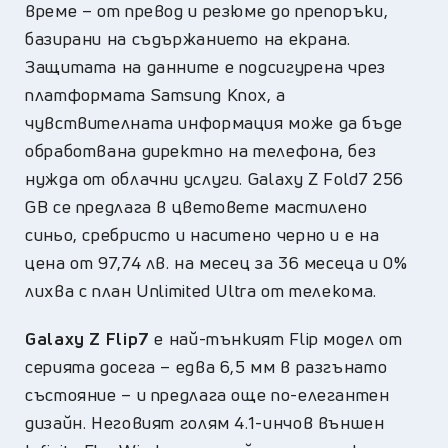
време – от превод и резюме до препоръки,
базирани на съдържанието на екрана.
Защитата на данните е подсигурена чрез
платформата Samsung Knox, а
чувствителната информация може да бъде
обработвана директно на телефона, без
нужда от облачни услуги. Galaxy Z Fold7 256
GB се предлага в цветовете мастилено
синьо, сребристо и наситено черно и е на
цена от 97,74 лв. на месец за 36 месеца и 0%
лихва с план Unlimited Ultra от телекома.
Galaxy Z Flip7
е най-тънкият Flip модел от
серията досега – едва 6,5 мм в разгънато
състояние – и предлага още по-елегантен
дизайн. Неговият голям 4.1-инчов външен