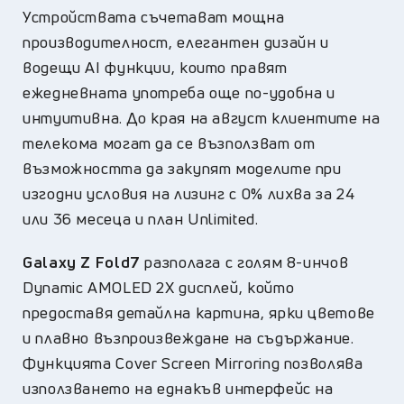
Устройствата съчетават мощна
производителност, елегантен дизайн и
водещи AI функции, които правят
ежедневната употреба още по-удобна и
интуитивна. До края на август клиентите на
телекома могат да се възползват от
възможността да закупят моделите при
изгодни условия на лизинг с 0% лихва за 24
или 36 месеца и план Unlimited.
Galaxy Z Fold7
разполага с голям 8-инчов
Dynamic AMOLED 2X дисплей, който
предоставя детайлна картина, ярки цветове
и плавно възпроизвеждане на съдържание.
Функцията Cover Screen Mirroring позволява
използването на еднакъв интерфейс на