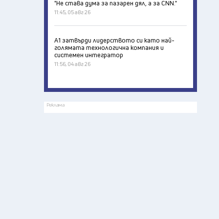
"Не става дума за пазарен дял, а за CNN."
11:45, 05 авг 26
А1 затвърди лидерството си като най-
голямата технологична компания и
системен интегратор
11:56, 04 авг 26
Реклама