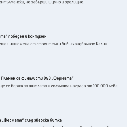
24
°C
нтълменски, но завърши шумно и зрелищно.
Перник
,
26
°C
Плевен
,
27
°C
Пловдив
,
25
°C
Разград
,
25
°C
Русе
,
та“ победен и контузен
24
°C
Силистра
,
еше унищожена от строителя и бивш хандбалист Калин.
25
°C
Сливен
,
19
°C
Смолян
,
25
°C
София
,
24
°C
Стара Загора
,
и Пламен са финалисти във „Фермата“
24
°C
Търговище
,
е се борят за титлата и голямата награда от 100 000 лева
26
°C
Хасково
,
24
°C
Шумен
,
27
°C
Ямбол
,
 „Фермата“ след зверска битка