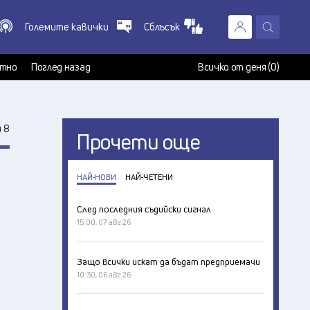
Големите кавички
Сблъсък
X
т
тно
Поглед назад
Всичко от деня (0)
 8
Прочети още
НАЙ-НОВИ
НАЙ-ЧЕТЕНИ
След последния съдийски сигнал
15:00, 07 авг 26
Защо всички искат да бъдат предприемачи
10:30, 06 авг 26