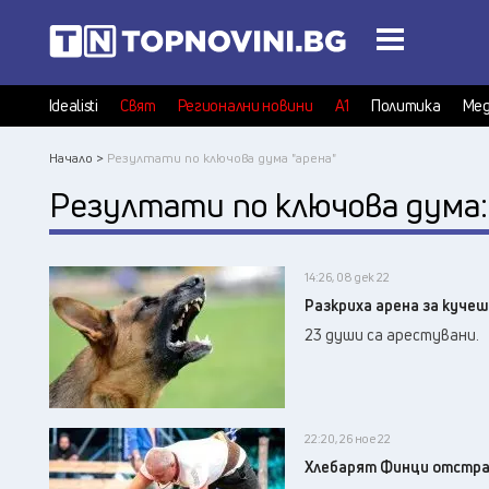
Idealisti
Свят
Регионални новини
А1
Политика
Мед
Начало >
Резултати по ключова дума "арена"
Резултати по ключова дума
14:26, 08 дек 22
Разкриха арена за кучеш
23 души са арестувани.
22:20, 26 ное 22
Хлебарят Финци отстра