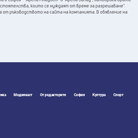
бстоятелства, които се нуждаят от време за разрешаване".
 от ръководството на сайта на компанията. В обявление на
ика
Медиякаст
От редакторите
София
Култура
Спорт