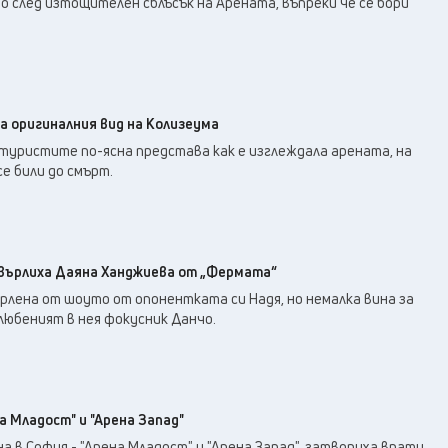
 след изтощителен сблъсък на Арената, въпреки че се бори
а оригиналния вид на Колизеума
 туристите по-ясна представа как е изглеждала арената, на
е били до смърт.
хвърлиха Даяна Ханджиева от „Фермата“
рлена от шоуто от опонентката си Надя, но немалка вина за
любеният в нея фокусник Данчо.
 Младост" и "Арена Запад"
а в София - "Арена Младост" и "Арена Запад", затвориха врати.