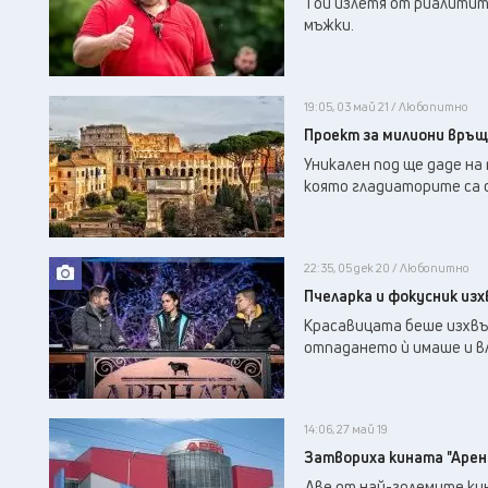
Той излетя от риалитито
мъжки.
19:05, 03 май 21 / Любопитно
Проект за милиони връщ
Уникален под ще даде на
която гладиаторите са с
22:35, 05 дек 20 / Любопитно
Пчеларка и фокусник из
Красавицата беше изхвъ
отпадането ѝ имаше и в
14:06, 27 май 19
Затвориха кината "Арена
Две от най-големите кин