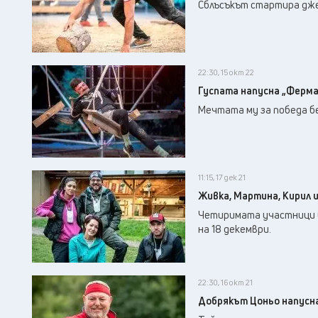
Сблъсъкът стартира дже
22:30, 15 окт 22
Гуспата напусна „Ферма
Мечтата му за победа б
11:15, 17 дек 21
Живка, Мартина, Кирил 
Четиримата участници щ
на 18 декември.
22:30, 16 окт 21
Добрякът Цоньо напусна