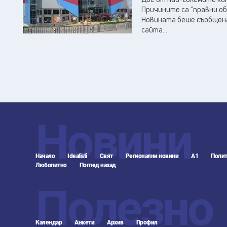
Причините са "правни о
Новината беше съобщена
сайта...
Новини
Начало
Idealisti
Свят
Регионални новини
А1
Полит
Любопитно
Поглед назад
Полезно
Календар
Анкети
Архив
Профил