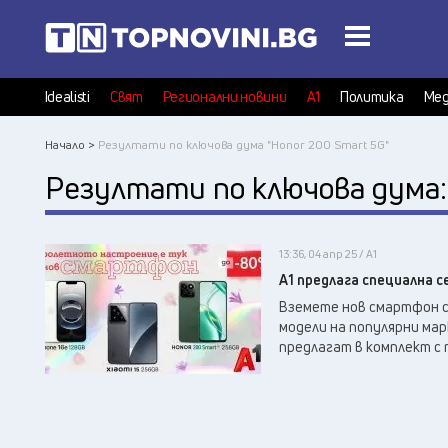
Idealisti
Свят
Регионални новини
А1
Политика
Мед
Начало >
Резултати по ключова дума "Hоnor 200 Smart 5G"
Резултати по ключова дума
13:36, 04 апр 25 / А1
А1 предлага специална 
Вземете нов смартфон с 
модели на популярни мар
предлагат в комплект с п