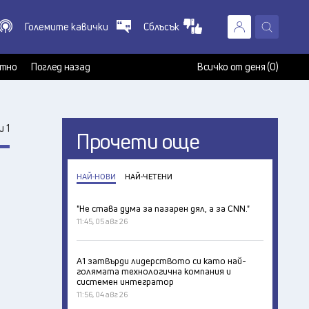
Големите кавички
Сблъсък
X
т
тно
Поглед назад
Всичко от деня (0)
 1
Прочети още
НАЙ-НОВИ
НАЙ-ЧЕТЕНИ
"Не става дума за пазарен дял, а за CNN."
11:45, 05 авг 26
А1 затвърди лидерството си като най-
голямата технологична компания и
системен интегратор
11:56, 04 авг 26