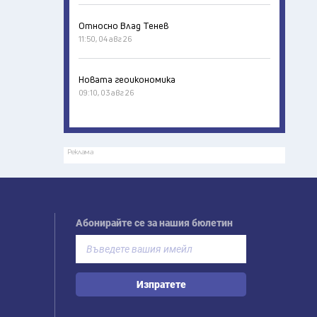
Относно Влад Тенев
11:50, 04 авг 26
Новата геоикономика
09:10, 03 авг 26
Реклама
Абонирайте се за нашия бюлетин
Изпратете