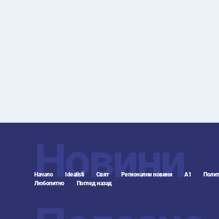
Новини
Начало
Idealisti
Свят
Регионални новини
А1
Полит
Любопитно
Поглед назад