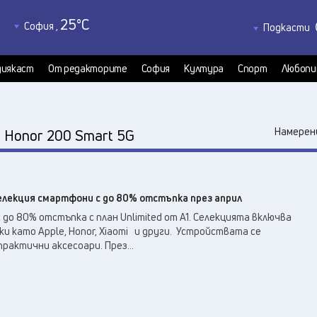
25
°C
София
,
Подкасти
23
°C
Благоевград
,
Политкаст
22
°C
КултурКас
Бургас
,
иякаст
От редакторите
София
Култура
Спорт
Любопи
21
°C
Медиякаст
Варна
,
21
°C
Велико Търново
,
25
°C
:
Видин
,
Намерени
Hоnor 200 Smart 5G
26
°C
Враца
,
21
°C
Габрово
,
20
°C
Добрич
,
селекция смартфони с до 80% отстъпка през април
22
°C
Кърджали
,
до 80% отстъпка с план Unlimited от A1. Селекцията включва
23
°C
Кюстендил
,
ки като Apple, Honor, Xiaomi и други. Устройствата се
22
°C
рактични аксесоари. През...
Ловеч
,
26
°C
Монтана
,
24
°C
Пазарджик
,
24
°C
Перник
,