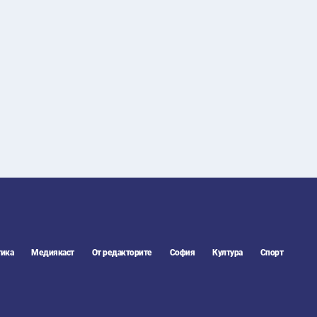
25
°C
Плевен
,
23
°C
Пловдив
,
22
°C
Разград
,
25
°C
Русе
,
23
°C
Силистра
,
20
°C
Сливен
,
17
°C
Смолян
,
25
°C
София
,
21
°C
Стара Загора
,
22
°C
Търговище
,
23
°C
Хасково
,
21
°C
Шумен
,
21
°C
Ямбол
,
ика
Медиякаст
От редакторите
София
Култура
Спорт