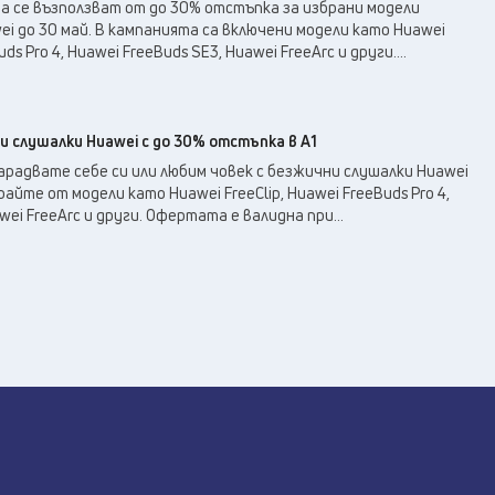
27
°C
а се възползват от до 30% отстъпка за избрани модели
Перник
,
i до 30 май. В кампанията са включени модели като Huawei
37
°C
Плевен
,
ds Pro 4, Huawei FreeBuds SE3, Huawei FreeArc и други....
36
°C
Пловдив
,
34
°C
Разград
,
35
°C
Русе
,
и слушалки Huawei с до 30% отстъпка в А1
34
°C
Силистра
,
арадвате себе си или любим човек с безжични слушалки Huawei
33
°C
айте от модели като Huawei FreeClip, Huawei FreeBuds Pro 4,
Сливен
,
wei FreeArc и други. Офертата е валидна при...
27
°C
Смолян
,
31
°C
София
,
35
°C
Стара Загора
,
34
°C
Търговище
,
35
°C
Хасково
,
33
°C
Шумен
,
35
°C
Ямбол
,