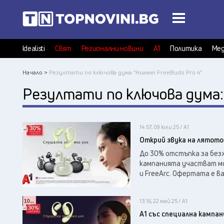
Idealisti
Свят
Регионални новини
А1
Политика
Мед
Начало >
Резултати по ключова дума "Huawei FreeBuds Pro 4"
Резултати по ключова дума
14:57, 09 юли 25 / А1
Открий звука на лятото 
До 30% отстъпка за безжи
кампанията участват моде
и FreeArc. Офертата е вал
13:16, 22 май 25 / А1
А1 със специална кампан