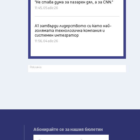
"Не става дума за пазарен дял, а за CNN."
11:45, 05 авг 26
А1 затвърди лидерството си като най-
голямата технологична компания и
системен интегратор
11:56, 04 авг 26
Реклама
Абонирайте се за нашия бюлетин