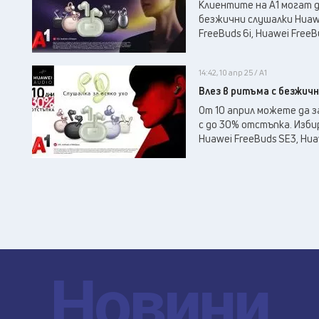
Клиентите на А1 могат д
безжични слушалки Huawe
FreeBuds 6i, Huawei FreeBu
14:42, 10 апр 25 / А1
Влез в ритъма с безжичн
От 10 април можете да з
с до 30% отстъпка. Избир
Huawei FreeBuds SE3, Hua
Новини