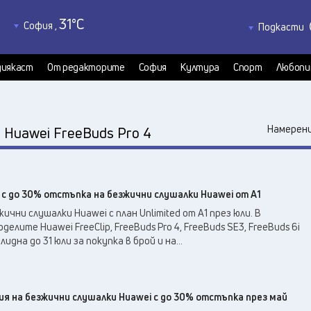
31
°C
София
,
Подкасти
33
°C
Благоевград
,
Политкаст
32
°C
КултурКас
Бургас
,
иякаст
От редакторите
София
Култура
Спорт
Любопи
32
°C
Медиякаст
Варна
,
Велико Търново
,
35
°C
:
Намерени
Huawei FreeBuds Pro 4
35
°C
Видин
,
35
°C
Враца
,
35
°C
Габрово
,
с до 30% отстъпка на безжични слушалки Huawei от А1
32
°C
Добрич
,
чни слушалки Huawei с план Unlimited от А1 през юли. В
34
°C
Кърджали
,
лите Huawei FreeClip, FreeBuds Pro 4, FreeBuds SE3, FreeBuds 6i
33
°C
Кюстендил
,
идна до 31 юли за покупка в брой и на...
35
°C
Ловеч
,
37
°C
Монтана
,
35
°C
ия на безжични слушалки Huawei с до 30% отстъпка през май
Пазарджик
,