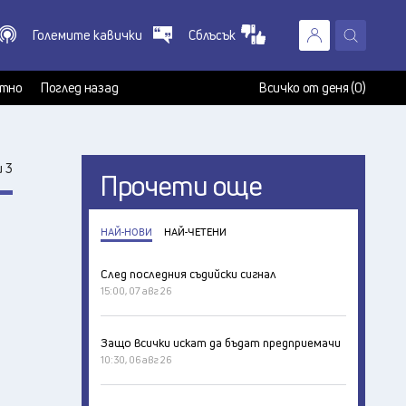
Големите кавички
Сблъсък
X
т
тно
Поглед назад
Всичко от деня (0)
 3
Прочети още
НАЙ-НОВИ
НАЙ-ЧЕТЕНИ
След последния съдийски сигнал
15:00, 07 авг 26
Защо всички искат да бъдат предприемачи
10:30, 06 авг 26