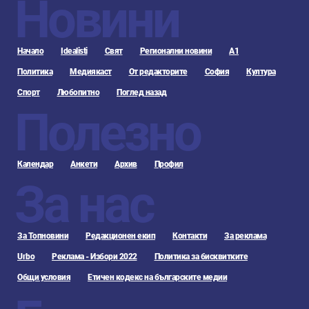
Новини
Начало
Idealisti
Свят
Регионални новини
А1
Политика
Медиякаст
От редакторите
София
Култура
Спорт
Любопитно
Поглед назад
Полезно
Календар
Анкети
Архив
Профил
За нас
За Топновини
Редакционен екип
Контакти
За реклама
Urbo
Реклама - Избори 2022
Политика за бисквитките
Общи условия
Етичен кодекс на българските медии