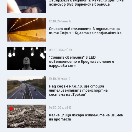
Задържаха вандалите, нанесли щети на
асансьор във варненска болница
12:10, 24 юни 19
Спират осветлението в тунелите на
пътя София - Кулата за профилактика
09:40, 16 май 19
"Синята светлина" в LED
осветлението е вредна за очите и
нарушава съня
19:10, 19 мар 19
Над седем млн. лв. ще струва
интелигентната транспортна
система на „Тракия“
14:30, 02 фев 19
ВИДЕО
Кална улица изкара жителите на Шумен
на протест