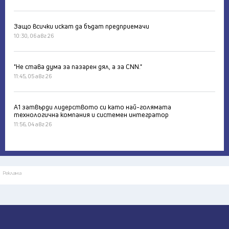
Защо всички искат да бъдат предприемачи
10:30, 06 авг 26
"Не става дума за пазарен дял, а за CNN."
11:45, 05 авг 26
А1 затвърди лидерството си като най-голямата
технологична компания и системен интегратор
11:56, 04 авг 26
Реклама