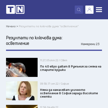
X
Начало >
Резултати по ключова дума "осветление"
Резултати по ключова дума:
осветление
Намерени 23
11:27, 05 окт 22 / Свят
По 40 евро дават в Румъния за смяна на
старите крушки
09:59, 17 сеп 22 / София
Няма да намаляват уличното
осветление в София заради високите
сметки
12:56, 04 авг 22