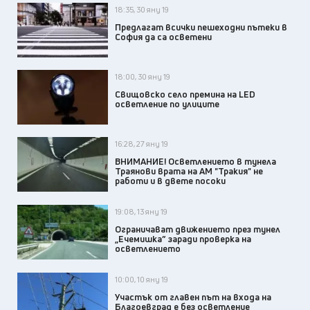
18:35, 30 яну 19
Предлагат всички пешеходни пътеки в
София да са осветени
18:00, 30 яну 19
Свищовско село премина на LED
осветление по улиците
16:28, 27 яну 19
ВНИМАНИЕ! Осветлението в тунела
Траянови врата на АМ "Тракия" не
работи и в двете посоки
19:08, 13 яну 19
Ограничават движението през тунел
„Ечемишка” заради проверка на
осветлението
10:00, 10 яну 19
Участък от главен път на входа на
Благоевград е без осветление