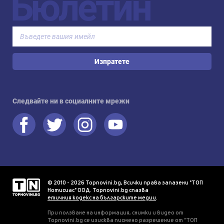
Бюлетин
Изпратете
Следвайте ни в социалните мрежи
© 2010 - 2026 Topnovini.bg, Всички права запазени "ТОП
Нотисиас" ООД. Topnovini.bg спазва
етичния кодекс на българските медии
.
При ползване на информация, снимки и видео от
Topnovini.bg се изисква писмено разрешение от "ТОП