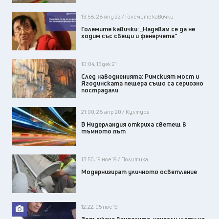
13:58, 28 яну 22 / Големите кавички
Големите кавички: „Надявам се да не
ходим със свещи и фенерчета“
10:04, 15 дек 21
След наводненията: Римският мост и
Ягодинската пещера също са сериозно
пострадали
21:00, 28 апр 20 / Култура
В Нидерландия откриха светещ в
тъмното път
13:50, 19 ное 19 / Политика
Модернизират уличното осветление
12:22, 05 ное 19