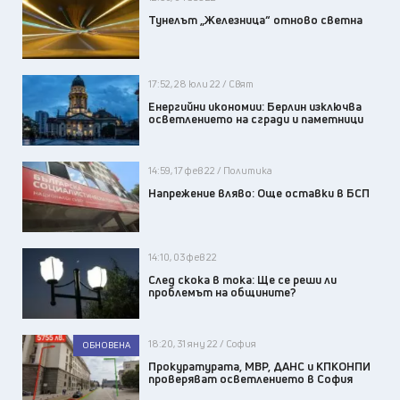
Тунелът „Железница“ отново светна
17:52, 28 юли 22 / Свят
Енергийни икономии: Берлин изключва
осветлението на сгради и паметници
14:59, 17 фев 22 / Политика
Напрежение вляво: Още оставки в БСП
14:10, 03 фев 22
След скока в тока: Ще се реши ли
проблемът на общините?
18:20, 31 яну 22 / София
ОБНОВЕНА
Прокуратурата, МВР, ДАНС и КПКОНПИ
проверяват осветлението в София