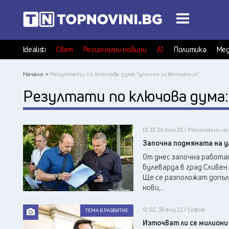
Idealisti
Свят
Регионални новини
А1
Политика
Мед
Начало >
Резултати по ключова дума "улично осветление"
Резултати по ключова дума
13:37, 30 юли 25 / Регионални н
Започна подмяната на ул
От днес започна работат
булеварда в град Сливе
Ще се разположат допъл
нови,...
12:02, 30 яну 22 / София
ТЕМА В РАЗВИТИЕ
Източват ли се милиони