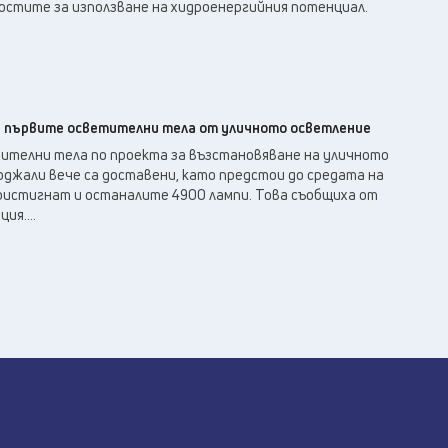
остите за използване на хидроенергийния потенциал.
а първите осветителни тела от уличното осветление
тителни тела по проекта за възстановяване на уличното
рджали вече са доставени, като предстои до средата на
ристигнат и останалите 4900 лампи. Това съобщиха от
я....