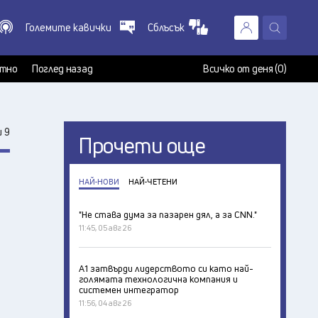
Големите кавички
Сблъсък
X
т
тно
Поглед назад
Всичко от деня (0)
 9
Прочети още
НАЙ-НОВИ
НАЙ-ЧЕТЕНИ
"Не става дума за пазарен дял, а за CNN."
11:45, 05 авг 26
А1 затвърди лидерството си като най-
голямата технологична компания и
системен интегратор
11:56, 04 авг 26