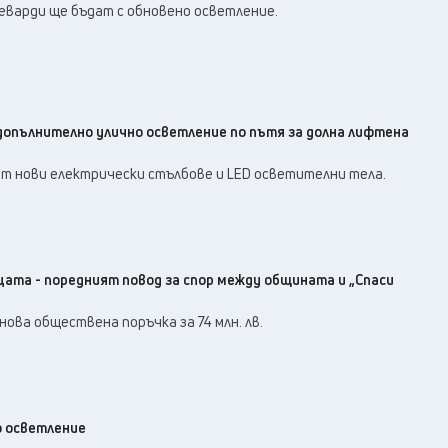
еварди ще бъдат с обновено осветление.
допълнително улично осветление по пътя за долна лифтена
т нови електрически стълбове и LED осветителни тела.
ата - поредният повод за спор между общината и „Спаси
нова обществена поръчка за 74 млн. лв.
 осветление