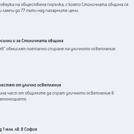
24
°C
Плевен
,
оверка на обществена поръчка, с която Столичната община се
22
°C
и лампи до 77 пъти над пазарните цени.
Пловдив
,
22
°C
Разград
,
24
°C
Русе
,
23
°C
Силистра
,
осилни и за Столичната община
20
°C
Сливен
,
ев“ обмислят поетапно спиране на уличното осветление.
16
°C
Смолян
,
22
°C
София
,
21
°C
Стара Загора
,
21
°C
Търговище
,
пестят от улично осветление
24
°C
Хасково
,
ина част от общините да спрат уличното осветление в
21
°C
Шумен
,
денонощието.
21
°C
Ямбол
,
 1 млн. лв. в София