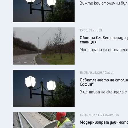
Вижте кои столични бул
13:00, 09 апр 21
Община Сливен изгради 
станция
Монтирани са единадесе
18:38, 19 авг 20 / София
Осветлението на столиц
София“
В центъра на скандала е 
13:50, 19 ное 19 / Политика
Модернизират уличното