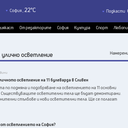
22
°C
София
,
Подкасти
22
°C
Благоевград
,
Политкаст
22
°C
КултурКас
Бургас
,
иякаст
От редакторите
София
Култура
Спорт
Любопи
21
°C
Медиякаст
Варна
,
21
°C
Велико Търново
,
24
°C
:
Видин
,
Намерени
улично осветление
25
°C
Враца
,
21
°C
Габрово
,
овини
19
°C
Добрич
,
ичното осветление на 11 булеварда в Сливен
22
°C
Кърджали
,
а по подмяна и подобряване на осветлението на 11 основни
22
°C
Кюстендил
,
н. Съществуващите осветителни тела ще бъдат демонтирани.
22
°C
нителни стълбове и нови осветителни тела. Ще се полагат
Ловеч
,
24
°C
Монтана
,
24
°C
Пазарджик
,
20
°C
Перник
,
 от осветлението на София?