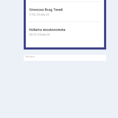
Относно Влад Тенев
11:50, 04 авг 26
Новата геоикономика
09:10, 03 авг 26
Реклама