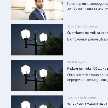
Премиерът разпореди пр
готви да плати за уличн
10:00, 27 яну 22 / София
Сметките за ток са неп
В столичния район „Изгр
08:41, 17 яну 22
Режим на тока: Общини 
Скъпият ток стана прич
определени периоди от 
13:20, 20 апр 21 / София
Улично осветление за над