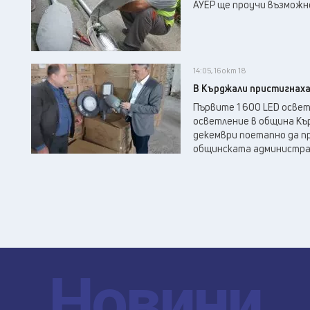
АУЕР ще проучи възможн
14:05, 16 окт 18
В Кърджали пристигнах
Първите 1 600 LED осве
осветление в община Къ
декември поетапно да п
общинската администраци
Новини