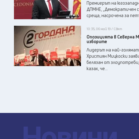
Премиерът на югозападн
ДПМНЕ, „Демократичен съ
среща, насрочена за петък
10:35, 06 май 19 / Свят
Опозицията в Северна М
изборите
Лидерът на най-голямат
Християн Мицкоски заяви
белязан от злоупотреби,
казах, че...
Новини