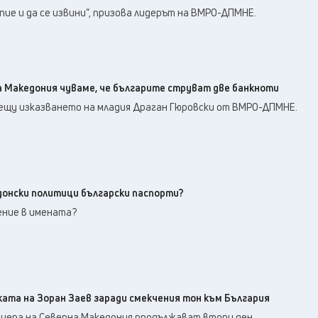
опие и да се извини“, призова лидерът на ВМРО-ДПМНЕ.
на Македония чуваме, че българите струват две банкноти
рещу изказването на младия Драган Гюровски от ВМРО-ДПМНЕ.
онски политици български паспорти?
ение в имената?
ата на Зоран Заев заради смекчения тон към България
ера на Северна Македония продължават втори ден.