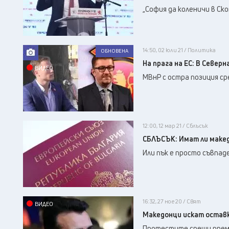
„София да коленичи в Ск
14:50, 02 юли 21 / Политика
ОБНОВЕНА
На прага на ЕС: В Север
ВИДЕО
МВнР с остра позиция с
12:00, 12 мар 21 / Сблъсък
СБЛЪСЪК: Имат ли макед
Или пък е просто съвпад
16:32, 27 ное 20 / Свят
ВИДЕО
Македонци искат оставк
Протестите срещу преми