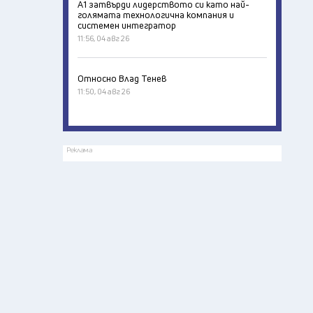
А1 затвърди лидерството си като най-
голямата технологична компания и
системен интегратор
11:56, 04 авг 26
Относно Влад Тенев
11:50, 04 авг 26
Реклама