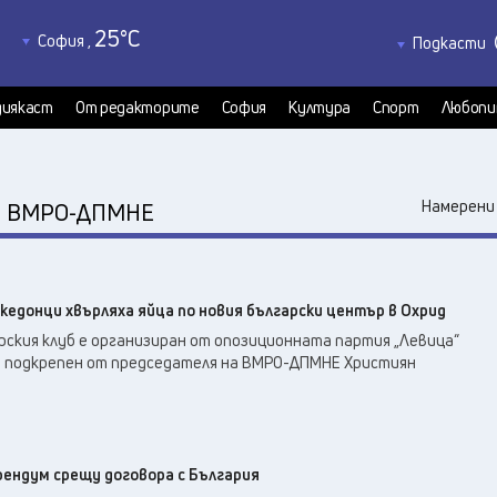
25
°C
София
,
Подкасти
24
°C
Благоевград
,
Политкаст
22
°C
КултурКас
Бургас
,
иякаст
От редакторите
София
Култура
Спорт
Любопи
21
°C
Медиякаст
Варна
,
Велико Търново
,
22
°C
:
Намерени 
ВМРО-ДПМНЕ
24
°C
Видин
,
24
°C
Враца
,
21
°C
Габрово
,
кедонци хвърляха яйца по новия български център в Охрид
19
°C
Добрич
,
ския клуб е организиран от опозиционната партия „Левица“
21
°C
Кърджали
,
е подкрепен от председателя на ВМРО-ДПМНЕ Християн
23
°C
Кюстендил
,
22
°C
Ловеч
,
24
°C
Монтана
,
23
°C
рендум срещу договора с България
Пазарджик
,