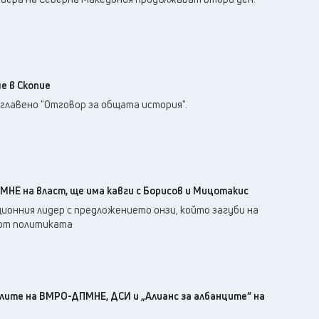
е в Скопие
главено "Отговор за общата история".
МНЕ на власт, ще има кавги с Борисов и Мицотакис
ционния лидер с предложението онзи, който загуби на
 от политиката
лите на ВМРО-ДПМНЕ, ДСИ и „Алианс за албанците“ на