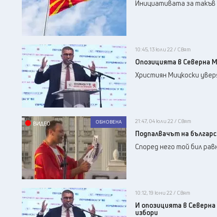
Инициативата за такъв
10:45, 13 юли 22 / Свят
Опозицията в Северна М
Християн Мицкоски увер
21:47, 04 юли 22 / Свят
ОБНОВЕНА
ВИДЕО
Подпалвачът на българск
Според него той бил ра
10:12, 19 юни 22 / Свят
И опозицията в Северна
избори