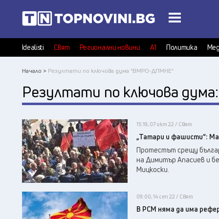
Idealisti
Свят
Регионални новини
А1
Политика
Мед
Начало >
Резултати по ключова дума "ВМРО-ДПМНЕ"
Резултати по ключова дума
15:19, 07 окт 22 / Свят
„Татари и фашисти“: Ма
Протестът срещу българ
на Димитър Апасиев и б
Мицкоски.
09:00, 14 сеп 22 / Свят
В РСМ няма да има рефе