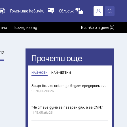
Големите кавички
Сблъсък
X
т
тно
Поглед назад
Всичко от деня (0)
12
Прочети още
НАЙ-НОВИ
НАЙ-ЧЕТЕНИ
Защо всички искат да бъдат предприемачи
10:30, 06 авг 26
"Не става дума за пазарен дял, а за CNN."
11:45, 05 авг 26