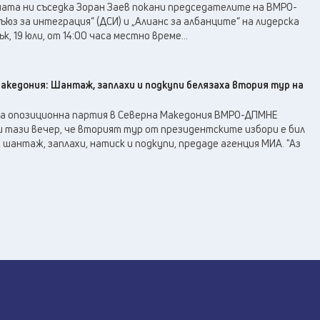
ата ни съседка Зоран Заев покани председателите на ВМРО-
юз за интеграция“ (ДСИ) и „Алианс за албанците“ на лидерска
, 19 юли, от 14:00 часа местно време...
акедония: Шантаж, заплахи и подкупи белязаха втория тур на
а опозиционна партия в Северна Македония ВМРО-ДПМНЕ
 тази вечер, че вторият тур от президентските избори е бил
 шантаж, заплахи, натиск и подкупи, предаде агенция МИА. "Аз