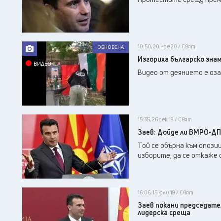
10:50, 20 ное 20 / Свят
ОБНОВЕНА
Изгориха българско знам
ВИДЕО
Видео от деянието е оза
15:35, 26 дек 19 / Свят
Заев: Дойде ли ВМРО-ДП
Той се обърна към опози
изборите, да се откаже
16:06, 15 юли 19 / Свят
Заев покани председате
лидерска среща