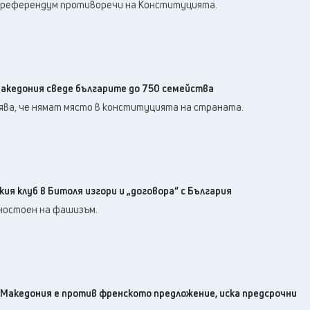
23
°C
 референдум противоречи на Конституцията.
Перник
,
24
°C
Плевен
,
22
°C
Пловдив
,
22
°C
Разград
,
25
°C
Русе
,
акедония сведе българите до 750 семейства
22
°C
Силистра
,
ява, че нямат място в конституцията на страната.
20
°C
Сливен
,
18
°C
Смолян
,
25
°C
София
,
21
°C
Стара Загора
,
ия клуб в Битоля изгори и „договора“ с България
21
°C
Търговище
,
вностоен на фашизъм.
24
°C
Хасково
,
20
°C
Шумен
,
21
°C
Ямбол
,
 Македония е против френското предложение, иска предсрочни