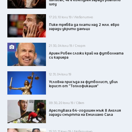
шоу
17:20, 10 юли 19 / Любопитно
Пике трябва да плати над 2 млн. евро
заради укрити данъци
21:30, 04 юли 19 / Спорт
Ариен Робен сложи край на футболната
си кариера
12:31, 04 юли 19
Условна присъда за футболист, убил
юрист от "Топлофикация"
09:30, 20 юни 19 / Свят
Арестуваха 64-годишен мъж в Англия
заради смъртта на Емилиано Сала
15:20, 11 юни 19 / Любопитно