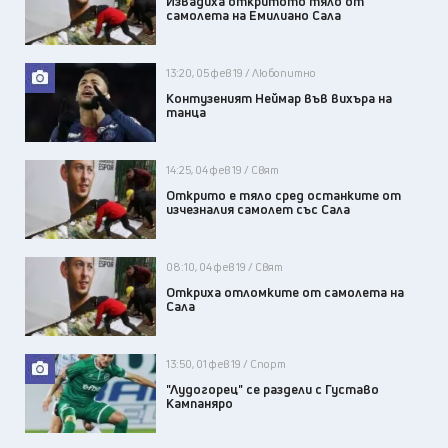
Извадиха откритото тяло от
самолета на Емилиано Сала
13:20, 05 фев 19 / Любопитно
Контузеният Неймар във вихъра на
танца
14:25, 04 фев 19 / Свят
Открито е тяло сред останките от
изчезналия самолет със Сала
08:10, 04 фев 19 / Свят
Откриха отломките от самолета на
Сала
13:50, 01 фев 19 / Спорт
"Лудогорец" се раздели с Густаво
Кампаняро