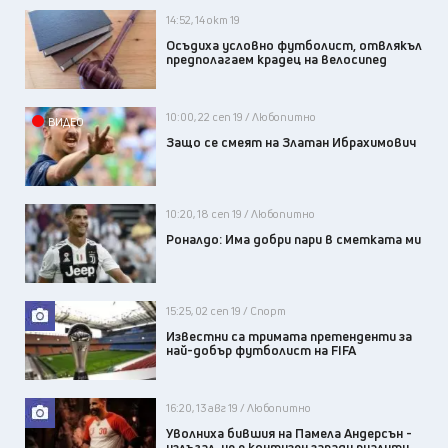
14:52, 14 окт 19
Осъдиха условно футболист, отвлякъл
предполагаем крадец на велосипед
10:00, 22 сеп 19 / Любопитно
ВИДЕО
Защо се смеят на Златан Ибрахимович
10:20, 18 сеп 19 / Любопитно
Роналдо: Има добри пари в сметката ми
15:25, 02 сеп 19 / Спорт
Известни са тримата претенденти за
най-добър футболист на FIFA
16:20, 13 авг 19 / Любопитно
Уволниха бившия на Памела Андерсън -
излъгал, че е контузен заради риалити