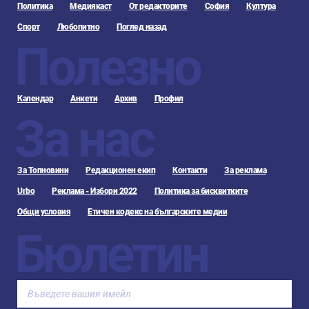
Политика
Медиякаст
От редакторите
София
Култура
Спорт
Любопитно
Поглед назад
Полезно
Календар
Анкети
Архив
Профил
За нас
За Топновини
Редакционен екип
Контакти
За реклама
Urbo
Реклама - Избори 2022
Политика за бисквитките
Общи условия
Етичен кодекс на българските медии
Бюлетин