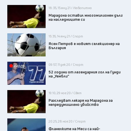
18:35, 15 яну 21 / Любопитно
Марадона оставил многомилионен дълг
на наследниците си
15:35, 14 яну 21 / Спорт
Ясен Петров е новият селекционер на
България
09:57, 11 дек 20 / Спорт
ВИДЕО
52 години от легендарния гол на Гунди
на „Уембли“
19:10, 29 ное 20 / Свят
Разследват лекаря на Марадона за
непредумишлено убийство
20:25, 28 ное 20 / Спорт
Фланелките на Меси са най-