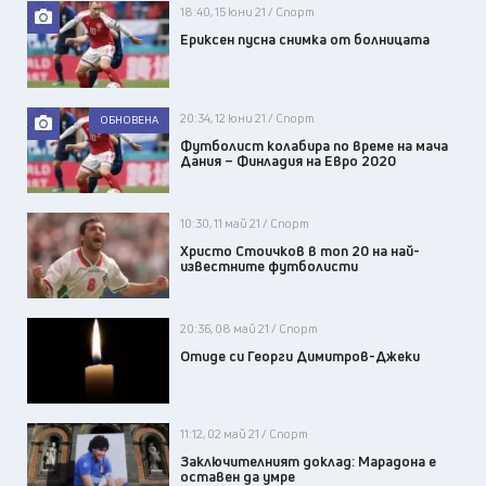
18:40, 15 юни 21 / Спорт
Ериксен пусна снимка от болницата
20:34, 12 юни 21 / Спорт
ОБНОВЕНА
Футболист колабира по време на мача
Дания – Финладия на Евро 2020
10:30, 11 май 21 / Спорт
Христо Стоичков в топ 20 на най-
известните футболисти
20:36, 08 май 21 / Спорт
Отиде си Георги Димитров-Джеки
11:12, 02 май 21 / Спорт
Заключителният доклад: Марадона е
оставен да умре