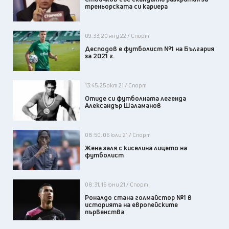
треньорската си кариера
09:33, 20 яну 22 / Спорт
Десподов е футболист №1 на България
за 2021 г.
13:45, 25 окт 21 / Спорт
Отиде си футболната легенда
Александър Шаламанов
08:50, 06 юли 21 / Спорт
Жена заля с киселина лицето на
футболист
08:31, 16 юни 21 / Спорт
Роналдо стана голмайстор №1 в
историята на европейските
първенства