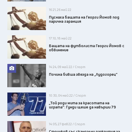
16:21, 26 май 22
Пуснаха бащата на Георги Йомов под
парична гаранция
17:10, 18 май 22
Бащата на футболиста Георги Йомов с
обвинение
14:24, 09 май 22 / Спорт
Почина бивша звезда на „Лудогорец“
10:30, 04 май 22 / Спорт
„Той роди мита за красотата на
играта“: Гунди щеше да навърши 79
14:05, 27 фев 22 / Спорт
Стоичков със скандални разкрития за