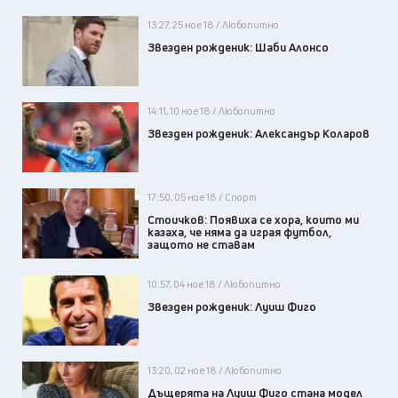
13:27, 25 ное 18 / Любопитно
Звезден рожденик: Шаби Алонсо
14:11, 10 ное 18 / Любопитно
Звезден рожденик: Александър Коларов
17:50, 05 ное 18 / Спорт
Стоичков: Появиха се хора, които ми
казаха, че няма да играя футбол,
защото не ставам
10:57, 04 ное 18 / Любопитно
Звезден рожденик: Луиш Фиго
13:20, 02 ное 18 / Любопитно
Дъщерята на Луиш Фиго стана модел