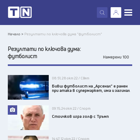
X
Начало >
Резултати по ключова дума "футболист"
Резултати по ключова дума:
футболист
Намерени 100
08:51, 28 окт 22 / Свят
Бивш футболист на „Арсенал“ е ранен
при атака в супермаркет, има и загинал
09:15, 24 окт 22 / Спорт
Стоичков игра голф с Тръмп
14:47, 12 окт 22 / Спорт