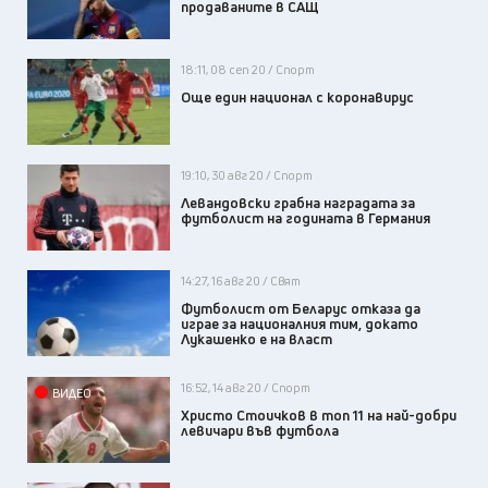
продаваните в САЩ
18:11, 08 сеп 20 / Спорт
Още един национал с коронавирус
19:10, 30 авг 20 / Спорт
Левандовски грабна наградата за
футболист на годината в Германия
14:27, 16 авг 20 / Свят
Футболист от Беларус отказа да
играе за националния тим, докато
Лукашенко е на власт
16:52, 14 авг 20 / Спорт
ВИДЕО
Христо Стоичков в топ 11 на най-добри
левичари във футбола