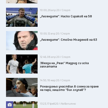
10:00, 26 апр 20 / Спорт
„Легендите“: Наско Сираков на 58
10:00, 12 апр 20 / Спорт
„Легендите“: Стойчо Младенов на 63
12:46, 08 апр 20 / Спорт
Звезда на „Реал“ Мадрид си иска
заплатата
14:50, 18 мар 20 / Спорт
Роналдиньо участвал в схема за пране
на пари, защото "бил глупав"?
13:23, 17 фев 20 / Любопитно