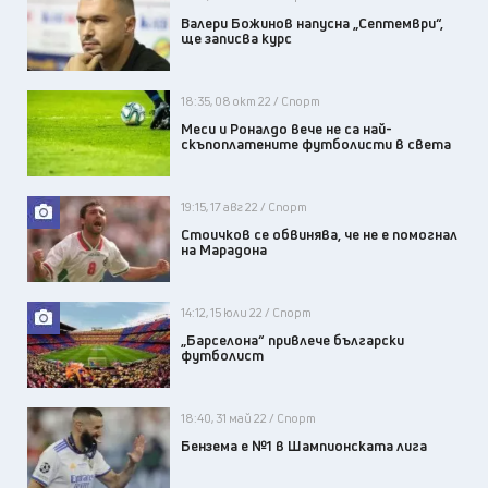
Валери Божинов напусна „Септември“,
ще записва курс
18:35, 08 окт 22 / Спорт
Меси и Роналдо вече не са най-
скъпоплатените футболисти в света
19:15, 17 авг 22 / Спорт
Стоичков се обвинява, че не е помогнал
на Марадона
14:12, 15 юли 22 / Спорт
„Барселона“ привлече български
футболист
18:40, 31 май 22 / Спорт
Бензема е №1 в Шампионската лига