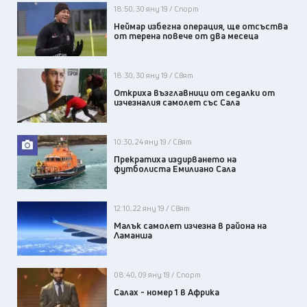
18:50, 30 яну 19 / Спорт
Неймар избегна операция, ще отсъства
от терена повече от два месеца
18:30, 30 яну 19 / Свят
Откриха възглавници от седалки от
изчезналия самолет със Сала
10:30, 24 яну 19 / Свят
Прекратиха издирването на
футболиста Емилиано Сала
12:10, 22 яну 19 / Свят
Малък самолет изчезна в района на
Ламанша
08:40, 09 яну 19 / Спорт
Салах - номер 1 в Африка