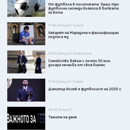
От футбола в политиката: Защо три
футболни легенди влязоха в битката
за вота
17:48, 24 яну 21 / Спорт
Лекарят на Марадона е фалшифицирал
подписа му
13:00, 24 яну 21 / Любопитно
Семейство Бекъм с почти 30 млн.
долара печалба от своя бизнес
10:15, 20 яну 21 / Спорт
Димитър Илиев е футболист на 2020 г.
08:00, 19 яну 21
Темите на деня