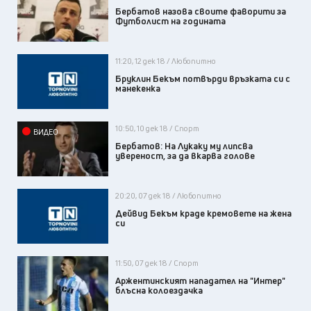
Бербатов назова своите фаворити за
Футболист на годината
11:20, 12 дек 18 / Любопитно
Бруклин Бекъм потвърди връзката си с
манекенка
10:50, 10 дек 18 / Спорт
ВИДЕО
Бербатов: На Лукаку му липсва
увереност, за да вкарва голове
20:20, 07 дек 18 / Любопитно
Дейвид Бекъм краде кремовете на жена
си
11:50, 07 дек 18 / Спорт
Аржентинският нападател на "Интер"
блъсна колоездачка