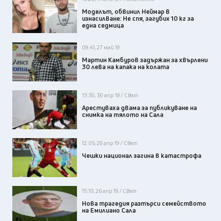
Моделът, обвинил Неймар в
изнасилване: Не спя, загубих 10 кг за
една седмица
09:41, 27 май 19
Мартин Камбуров задържан за хвърлени
30 лева на капака на колата
13:30, 30 апр 19 / Свят
Арестуваха двама за публикуване на
снимка на тялото на Сала
12:05, 29 апр 19 / Свят
Чешки национал загина в катастрофа
15:10, 26 апр 19 / Свят
Нова трагедия разтърси семейството
на Емилиано Сала