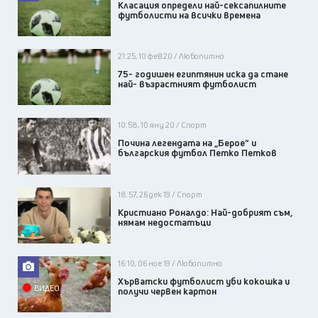
Класация определи най-сексапилните
футболисти на всички времена
21:25, 10 фев 20 / Любопитно
75- годишен египтянин иска да стане
най- възрастният футболист
10:58, 10 яну 20 / Спорт
Почина легендата на „Берое“ и
българския футбол Петко Петков
18:57, 26 дек 19 / Спорт
Кристиано Роналдо: Най-добрият съм,
нямам недостатъци
16:10, 06 ное 19 / Любопитно
Хърватски футболист уби кокошка и
ВИДЕО
получи червен картон