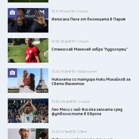
10:11, 09 апр 19 / Спорт
Изписаха Пеле от болницата в Париж
14:55, 18 фев 19 / Спорт
Станислав Манолев избра "Лудогорец"
13:20, 14 фев 19 / Любопитно
Николета си татуира Ники Михайлов за
Свети Валентин
15:50, 08 фев 19 / Спорт
Лео Меси с най-висока заплата сред
футболистите в Европа
10:25, 07 фев 19 / Свят