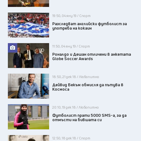
19:50, 04 яну 19 / Спорт
Разследват английски футболист за
употреба на кокаин
11:50, 04 яну 19 / Спорт
Роналдо и Дешан отличени в анкетата
Globe Soccer Awards
18:50, 21 дек 18 / Любопитно
Дейвид Бекъм обмисля да пътува в
Космоса
20:10, 19 дек 18 / Любопитно
Футболист прати 5000 SMS-a, за да
отмъсти на бившата си
12:50, 18 дек 18 / Спорт