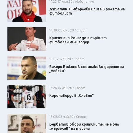
14:22, 17 юли 20 / Любопитно
Джъстин Тимбърлейк влиза в ролята на
футболист
14:30, 05 юни 20 / Спорт
Кристиано Роналдо е първият
футболен милиардер
11:19, 21 май 20 / Спорт
Валери Божинов със знаково дарение за
„Левски“
17:26, 14 май 20 / Спорт
Коронавирус в „Славия“
15:05, 03 май 20 / Спорт
Бербатов обори критиките, че е бил
„мързелив“ на терена