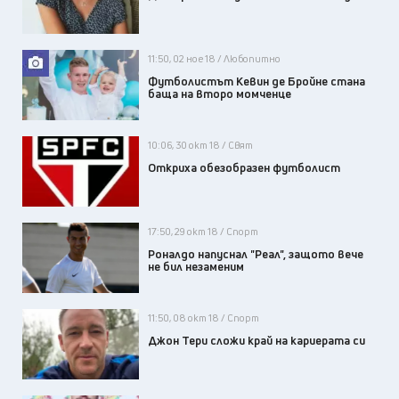
11:50, 02 ное 18 / Любопитно
Футболистът Кевин де Бройне стана
баща на второ момченце
10:06, 30 окт 18 / Свят
Откриха обезобразен футболист
17:50, 29 окт 18 / Спорт
Роналдо напуснал "Реал", защото вече
не бил незаменим
11:50, 08 окт 18 / Спорт
Джон Тери сложи край на кариерата си