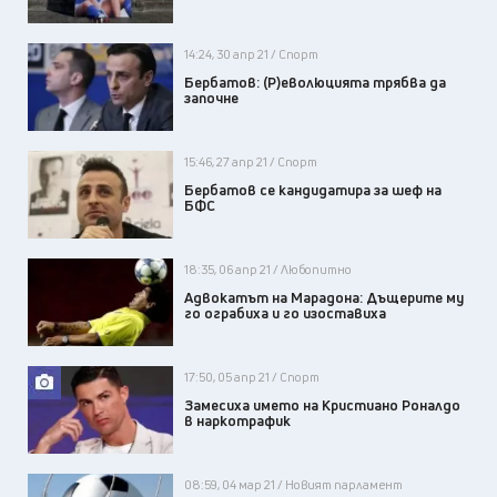
14:24, 30 апр 21 / Спорт
Бербатов: (Р)еволюцията трябва да
започне
15:46, 27 апр 21 / Спорт
Бербатов се кандидатира за шеф на
БФС
18:35, 06 апр 21 / Любопитно
Адвокатът на Марадона: Дъщерите му
го ограбиха и го изоставиха
17:50, 05 апр 21 / Спорт
Замесиха името на Кристиано Роналдо
в наркотрафик
08:59, 04 мар 21 / Новият парламент