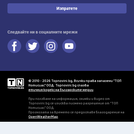
Изпратете
Следвайте ни в социалните мрежи
© 2010 - 2026 Topnovini.bg, Всички права запазени "ТОП
Нотисиас" ООД. Topnovini.bg спазва
етичния кодекс на българските медии
.
При ползване на информация, снимки и видео от
Topnovini.bg се изисква писмено разрешение от "ТОП
Нотисиас" ООД.
Прогнозата за времето се предоставя благодарение на
OpenWeatherMap
.