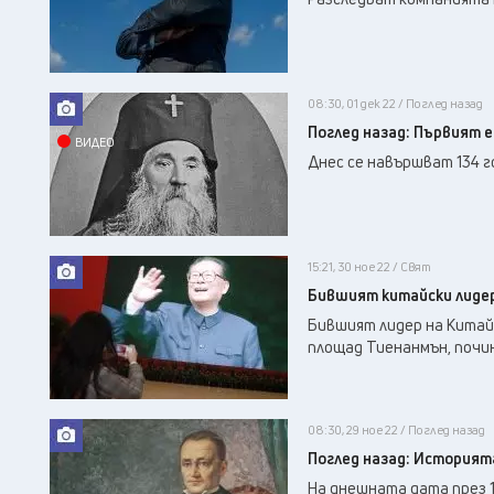
08:30, 01 дек 22 / Поглед назад
Поглед назад: Първият е
ВИДЕО
Днес се навършват 134 г
15:21, 30 ное 22 / Свят
Бившият китайски лидер
Бившият лидер на Китай
площад Тиенанмън, почин
08:30, 29 ное 22 / Поглед назад
Поглед назад: Историята
На днешната дата през 