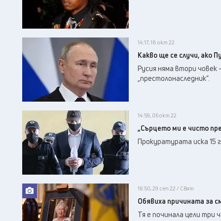
14:17, 18 окт 22
Какво ще се случи, ако 
Русия няма втори човек 
„престолонаследник“.
14:59, 06 окт 22
„Сърцето ми е чисто пре
Прокуратурата иска 15 г
16:50, 29 сеп 22 / Свят
Обявиха причината за с
Тя е починала цели три 