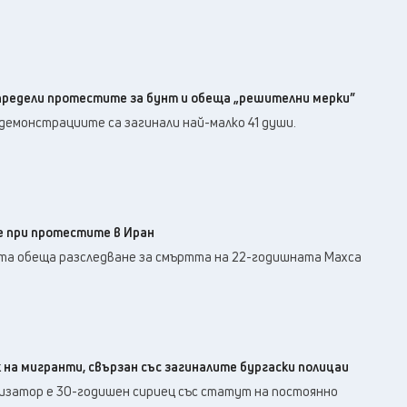
редели протестите за бунт и обеща „решителни мерки”
демонстрациите са загинали най-малко 41 души.
 при протестите в Иран
а обеща разследване за смъртта на 22-годишната Махса
 на мигранти, свързан със загиналите бургаски полицаи
низатор е 30-годишен сириец със статут на постоянно