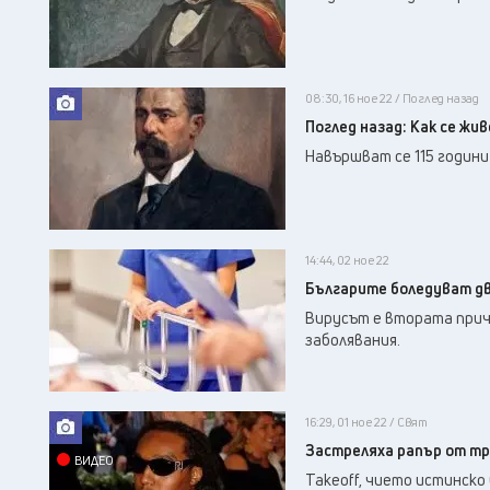
08:30, 16 ное 22 / Поглед назад
Поглед назад: Как се жи
Навършват се 115 годин
14:44, 02 ное 22
Българите боледуват дв
Вирусът е втората причи
заболявания.
16:29, 01 ное 22 / Свят
Застреляха рапър от тр
ВИДЕО
Takeoff, чието истинско 