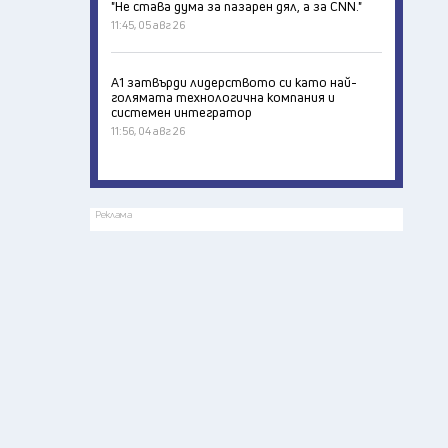
"Не става дума за пазарен дял, а за CNN."
11:45, 05 авг 26
А1 затвърди лидерството си като най-
голямата технологична компания и
системен интегратор
11:56, 04 авг 26
Реклама