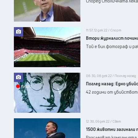
Според Столичната лека
11:57, 12 дек 22 / Спорт
Втори журналист почина
Той е бил фотограф и ра
08:30, 08 дек 22 / Поглед назад
Поглед назад: Едно убий
ВИДЕО
42 години от убийствот
12:30, 06 дек 22 / Свят
1500 животни загинали 
Разследват компанията н