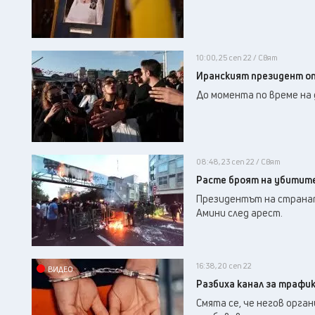
10:00, 25 сеп 22 / Свят
Иранският президент оп
До момента по време на 
08:48, 23 сеп 22 / Свят
Расте броят на убитите
Президентът на странат
Амини след арест.
16:38, 20 сеп 22
ВИДЕО
Разбиха канал за трафик
Смята се, че негов орга