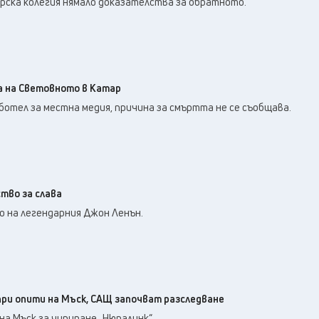
рска колегия нямало доказателства за обратното.
 на Световното в Катар
ботел за местна медия, причина за смъртта не се съобщава.
ство за слава
о на легендарния Джон Ленън.
при опити на Мъск, САЩ започват разследване
а Мъск за чипиране „Нюралинк“.