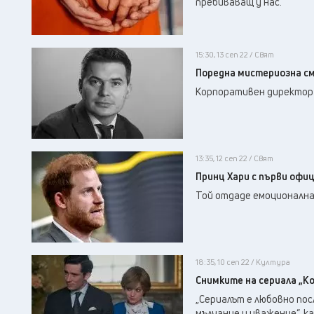
пребиваващ у нас.
15:30, 13 сеп 22 / Свят
Поредна мистериозна см
Корпоративен директор п
13:35, 12 сеп 22 / Свят
Принц Хари с първи офи
Той отдаде емоционална 
18:35, 10 сеп 22 / Култура
Снимките на сериала „К
„Сериалът е любовно посл
мълчание и уважение“, к