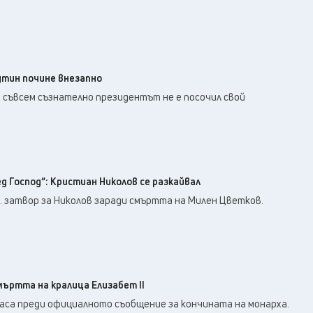
Путин почине внезапно
- съвсем съзнателно президентът не е посочил свой
д Господ“: Кристиан Николов се разкайвал
. затвор за Николов заради смъртта на Милен Цветков.
мъртта на кралица Елизабет II
часа преди официалното съобщение за кончината на монарха.