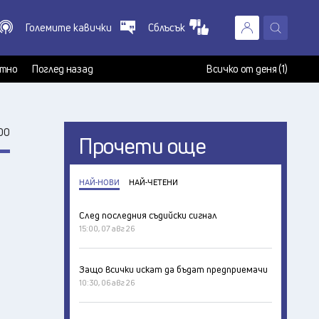
Големите кавички
Сблъсък
X
т
тно
Поглед назад
Всичко от деня (1)
00
Прочети още
НАЙ-НОВИ
НАЙ-ЧЕТЕНИ
След последния съдийски сигнал
15:00, 07 авг 26
Защо всички искат да бъдат предприемачи
10:30, 06 авг 26