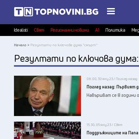
Idealisti
Свят
Регионални новини
А1
Политика
Мед
Начало >
Резултати по ключова дума "смърт"
Резултати по ключова дума
08:00, 30 яну 23 / Поглед назад
Поглед назад: Първият 
Навършват се 8 години 
15:30, 05 яну 23 / Свят
Поддръжниците на Папа 