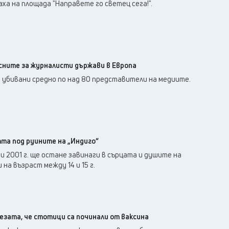
25
°C
а на площада "Направете го светец сега!".
Перник
,
26
°C
Плевен
,
26
°C
Пловдив
,
24
°C
Разград
,
26
°C
Русе
,
асните за журналисти държави в Европа
26
°C
Силистра
,
а убивани средно по над 80 представители на медиите.
24
°C
Сливен
,
18
°C
Смолян
,
26
°C
София
,
25
°C
Стара Загора
,
тта под руините на „Индиго“
25
°C
Търговище
,
 2001 г. ще остане завинаги в сърцата и душите на
25
°C
Хасково
,
на възраст между 14 и 15 г.
24
°C
Шумен
,
24
°C
Ямбол
,
езата, че стотици са починали от ваксина