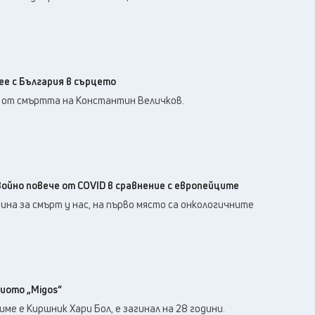
вее с България в сърцето
и от смъртта на Константин Величков.
ойно повече от COVID в сравнение с европейците
на за смърт у нас, на първо място са онкологичните
иото „Migos“
име е Киршник Хари Бол, е загинал на 28 години.