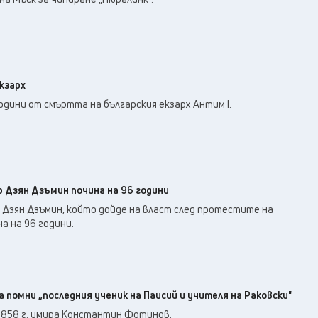
кзарх
одини от смъртта на българския екзарх Антим I.
 Дзян Дзъмин почина на 96 години
 Дзян Дзъмин, който дойде на власт след протестите на
а на 96 години.
 помни „последния ученик на Паисий и учителя на Раковски"
1858 г. умира Константин Фотинов.