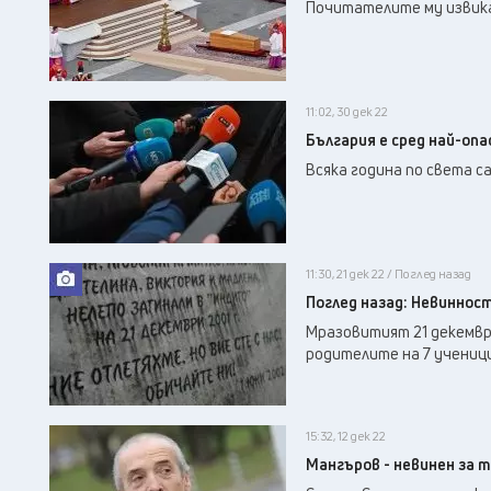
Почитателите му извиках
11:02, 30 дек 22
България е сред най-оп
Всяка година по света с
11:30, 21 дек 22 / Поглед назад
Поглед назад: Невиннос
Мразовитият 21 декември
родителите на 7 ученици 
15:32, 12 дек 22
Мангъров - невинен за т