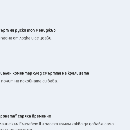
ърт на руски топ мениджър
адна от лодка и се удави.
циален коментар след смъртта на кралицата
почит на покойната си баба.
ороната“ спряха временно
ание към Елизабет II и засега нямам какво да добавя, само
аза сценаристът.