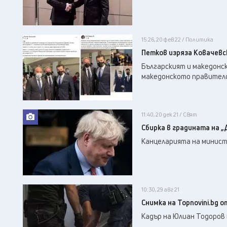
15:26, 20 фев 22 / Политика
Петков изряза Ковачевск
Българският и македонск
македонското правителс
11:40, 20 дек 21 / Свят
Сбирка в градината на 
Канцеларията на министъ
10:30, 29 авг 21
Снимка на Topnovini.bg
Кадър на Юлиан Тодоров 