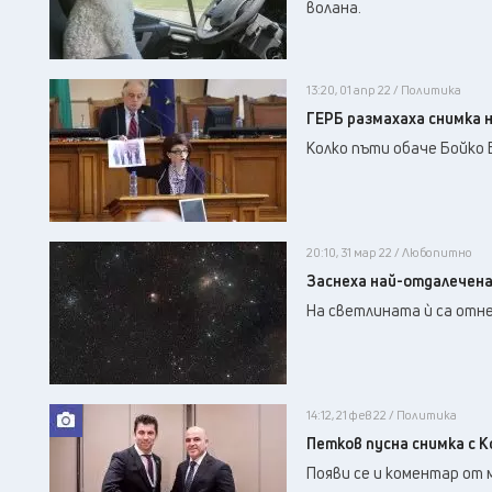
волана.
13:20, 01 апр 22 / Политика
ГЕРБ размахаха снимка 
Колко пъти обаче Бойко 
20:10, 31 мар 22 / Любопитно
Заснеха най-отдалечена
На светлината ѝ са отне
14:12, 21 фев 22 / Политика
Петков пусна снимка с К
Появи се и коментар от 