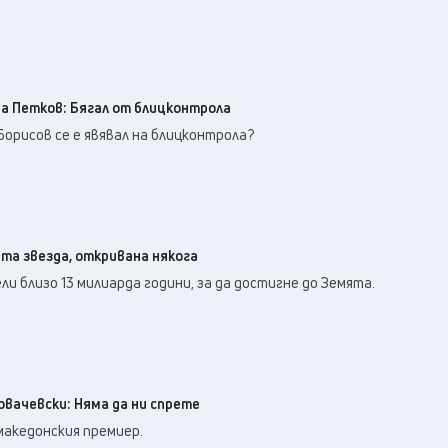
на Петков: Бягал от блицконтрола
Борисов се е явявал на блицконтрола?
та звезда, откривана някога
ли близо 13 милиарда години, за да достигне до Земята.
овачевски: Няма да ни спрете
македонския премиер.