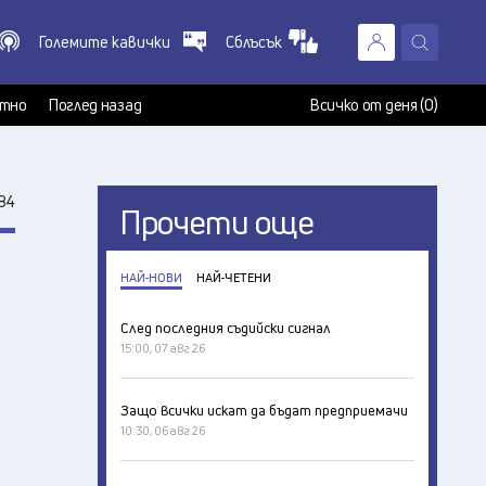
Големите кавички
Сблъсък
X
т
тно
Поглед назад
Всичко от деня (0)
84
Прочети още
НАЙ-НОВИ
НАЙ-ЧЕТЕНИ
След последния съдийски сигнал
15:00, 07 авг 26
Защо всички искат да бъдат предприемачи
10:30, 06 авг 26