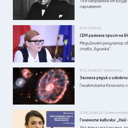
Тя е направена от Юсуф 
парламент.
16:45, 03 авг 22
СЕМ размаха пръст на Б
Медийният регулатор об
става „бухалка“.
15:22, 03 авг 22 / Любопитно
Заснеха рядък и изключи
Галактиката Колелото се
12:08, 03 авг 22 / Големите кав
Големите кавички: „Най-
Ако жена има кариера, зн