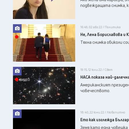
подвеждащата снимка, ко
16:49, 02 авг 22 / Политика
Не, Лена Бориславова и 
ВИДЕО
Тяхна снимка обиколи со
19:15, 12 юли 22 / Свят
НАСА показа най-далечн
ВИДЕО
Американският президен
човечеството.
18:40, 22 юни 22 / Любопитно
Ето как изглежда Българ
Земя като една човешка 