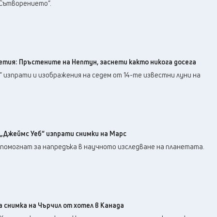
30
°C
 Сътворението“.
Перник
,
35
°C
Плевен
,
35
°C
Пловдив
,
31
°C
Разград
,
31
°C
Русе
,
етия: Пръстените на Нептун, заснети както никога досега
32
°C
Силистра
,
 изпрати и изображения на седем от 14-те известни луни на
32
°C
Сливен
,
26
°C
Смолян
,
33
°C
София
,
34
°C
Стара Загора
,
„Джеймс Уеб“ изпрати снимки на Марс
31
°C
Търговище
,
помогнат за напредъка в научното изследване на планетата.
35
°C
Хасково
,
31
°C
Шумен
,
34
°C
Ямбол
,
 снимка на Чърчил от хотел в Канада