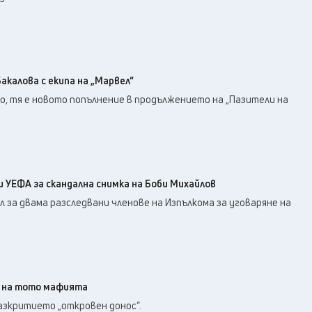
акалова с екипа на „Марвел“
о, тя е новото попълнение в продължението на „Пазители на
 УЕФА за скандална снимка на Боби Михайлов
ал за двама разследвани членове на Изпълкома за уговаряне на
с на тото мафията
зкритието „откровен донос“.