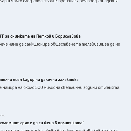
Карш малко след като Чърчил произнася реч пред канадския
НТ за снимката на Петков и Бориславова
аче няма да санкционира обществената телевизия, за да не
телно ясен кадър на далечна галактика
 намира на около 500 милиона светлинни години от Земята.
ички
големият грях е да си жена в политиката“
ачи е нечия държанка, обяви Лена Бориславова във връзка с