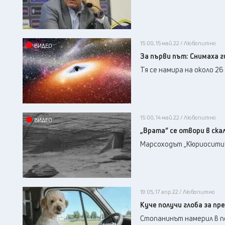
15:00, 15 май 22 / Любопитно
ВИДЕО
За първи път: Снимаха 
Тя се намира на около 26
15:00, 14 май 22 / Любопитно
ВИДЕО
„Врата“ се отвори в ска
Марсоходът „Кюриосити“
19:05, 17 апр 22 / Любопитно
Куче получи глоба за пр
Стопанинът намерил в по