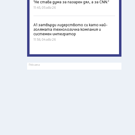
"Не става дума за пазарен дял, а за CNN."
11:45, 05 авг 26
А1 затвърди лидерството си като най-
голямата технологична компания и
системен интегратор
11:56, 04 авг 26
Реклама