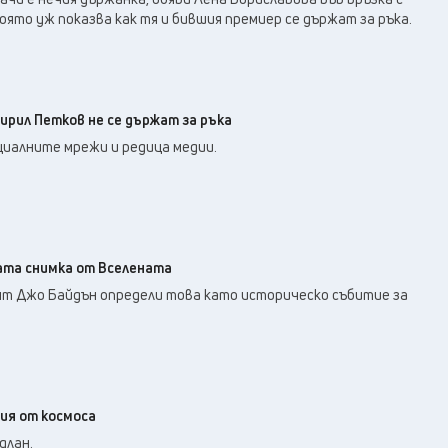
ято уж показва как тя и бившия премиер се държат за ръка.
Кирил Петков не се държат за ръка
циалните мрежи и редица медии.
ата снимка от Вселената
т Джо Байдън определи това като историческо събитие за
ия от космоса
длан.