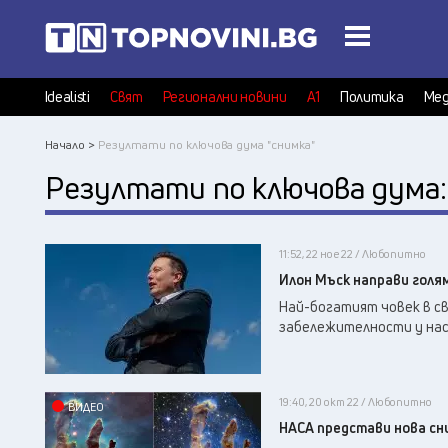
Idealisti
Свят
Регионални новини
А1
Политика
Мед
Начало >
Резултати по ключова дума "снимка"
Резултати по ключова дума
11:52, 22 ное 22 / Любопитно
Илон Мъск направи голя
Най-богатият човек в с
забележителности у нас
19:40, 20 окт 22 / Любопитно
ВИДЕО
НАСА представи нова сн