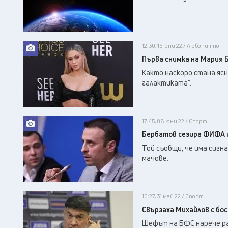
12:30, 16 юни 22 / Любопитно
Първа снимка на Мария Б
Както наскоро стана ясн
галактиката“.
17:45, 08 юни 22 / Спорт
Бербатов сезира ФИФА и
Той съобщи, че има сигн
мачове.
10:27, 31 май 22 / Спорт
Свързаха Михайлов с бо
Шефът на БФС нарече ра