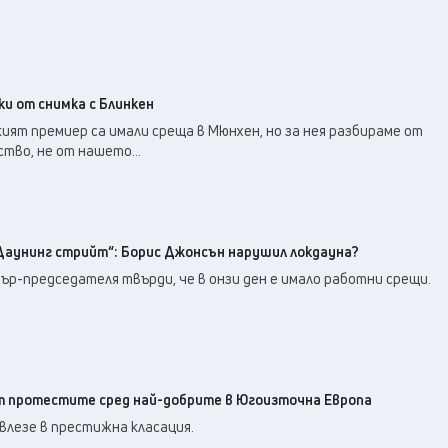
и от снимка с Блинкен
ият премиер са имали среща в Мюнхен, но за нея разбираме от
тво, не от нашето...
„Даунинг стрийт“: Борис Джонсън нарушил локдауна?
р-председателя твърди, че в онзи ден е имало работни срещи.
 от протестите сред най-добрите в Югоизточна Европа
влезе в престижна класация.