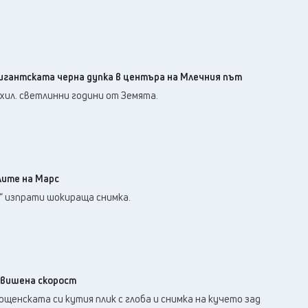
гигантската черна дупка в центъра на Млечния път
 хил. светлинни години от Земята.
лите на Марс
 изпрати шокираща снимка.
евишена скорост
щенската си кутия плик с глоба и снимка на кучето зад