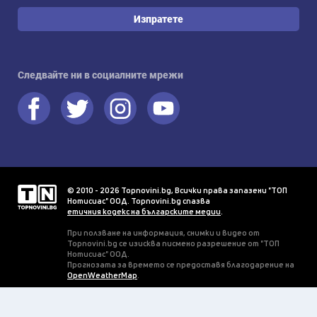
Изпратете
Следвайте ни в социалните мрежи
© 2010 - 2026 Topnovini.bg, Всички права запазени "ТОП
Нотисиас" ООД. Topnovini.bg спазва
етичния кодекс на българските медии
.
При ползване на информация, снимки и видео от
Topnovini.bg се изисква писмено разрешение от "ТОП
Нотисиас" ООД.
Прогнозата за времето се предоставя благодарение на
OpenWeatherMap
.