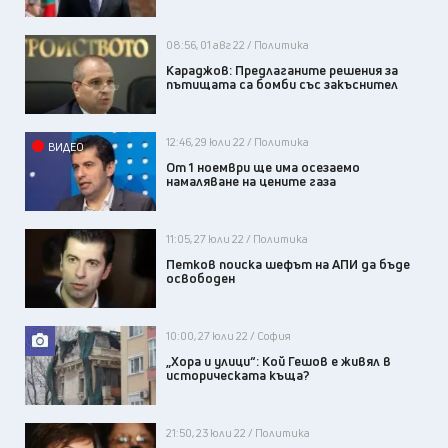
08:56, 01 авг 22 / Политика
Караджов: Предлаганите решения за
пътищата са бомби със закъснител
12:46, 29 юли 22 / Политика
ВИДЕО
От 1 ноември ще има осезаемо
намаляване на цените газа
11:05, 27 юли 22 / Политика
Петков поиска шефът на АПИ да бъде
освободен
10:00, 27 юли 22 / София
„Хора и улици“: Кой Гешов е живял в
историческата къща?
21:50, 23 юли 22 / Политика