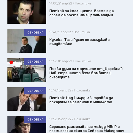
14:00, 21 апр 22 / Политика
Петков за коалицията: Време е да
спрем да поставяме ултиматуми
15:41, 19 апр 22 / Политика
ОБНОВЕНА
Кулеба: Тази Русия не заслужава
съчувствие
13:52, 18 апр 22 / Политика
ОБНОВЕНА
ВИДЕО
Първи думи на моряците от „Царевна“:
Най-страшното бяха бомбите и
снарядите
13:14, 18 апр 22 / Политика
ОБНОВЕНА
Петков: Над 1 млрд. лв. трябва да
похарчим за ремонти в миналото
17:52, 15 апр 22 / Политика
ОБНОВЕНА
Сериозни разминавания между МВнР и
премиерския екип за Северна Македония