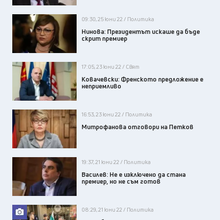
09:30, 25 юни 22 / Политика
Нинова: Президентът искаше да бъде
скрит премиер
17:05, 23 юни 22 / Свят
Ковачевски: Френското предложение е
неприемливо
16:53, 23 юни 22 / Политика
Митрофанова отговори на Петков
19:37, 21 юни 22 / Политика
Василев: Не е изключено да стана
премиер, но не съм готов
08:29, 21 юни 22 / Политика