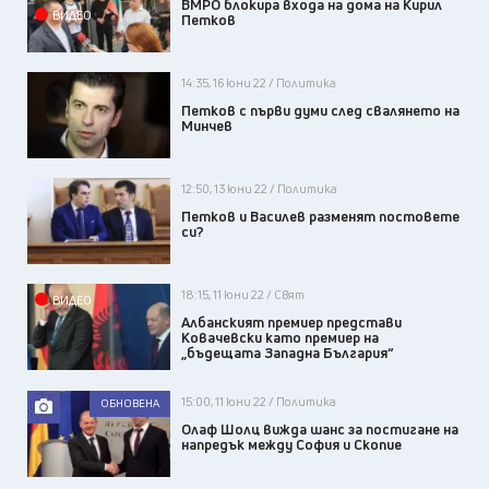
ВМРО блокира входа на дома на Кирил
ВИДЕО
Петков
14:35, 16 юни 22 / Политика
Петков с първи думи след свалянето на
Минчев
12:50, 13 юни 22 / Политика
Петков и Василев разменят постовете
си?
18:15, 11 юни 22 / Свят
ВИДЕО
Албанският премиер представи
Ковачевски като премиер на
„бъдещата Западна България“
15:00, 11 юни 22 / Политика
ОБНОВЕНА
Олаф Шолц вижда шанс за постигане на
напредък между София и Скопие