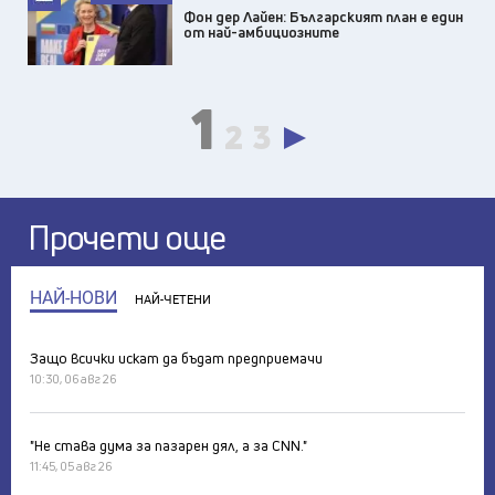
Фон дер Лайен: Българският план е един
от най-амбициозните
1
2
3
Прочети още
НАЙ-НОВИ
НАЙ-ЧЕТЕНИ
Защо всички искат да бъдат предприемачи
10:30, 06 авг 26
"Не става дума за пазарен дял, а за CNN."
11:45, 05 авг 26