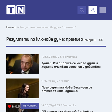
X
Начало >
Резултати по ключова дума "премиер"
Резултати по ключова дума:
премиер
Намерени 100
10:52, 25 яну 23 / Политика
Донев: Изговориха се много думи, а
хората очакват решения и действия
10:12, 19 яну 23 / Свят
Премиерът на Нова Зеландия се
оттегля изненадващо
14:00, 15 дек 22 / Политика
ОБНОВЕНА
ВИДЕО
ПП предалага Николай Денков за