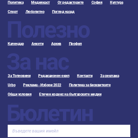
Политика
Медиякаст
От редакторите
София
Култура
Спорт
Любопитно
Поглед назад
Полезно
Календар
Анкети
Архив
Профил
За нас
За Топновини
Редакционен екип
Контакти
За реклама
Urbo
Реклама - Избори 2022
Политика за бисквитките
Общи условия
Етичен кодекс на българските медии
Бюлетин