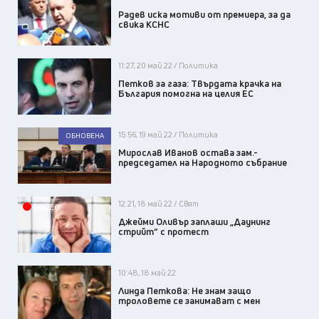
Радев иска мотиви от премиера, за да
свика КСНС
11:27, 20 май 22 / Политика
Петков за газа: Твърдата крачка на
България помогна на целия ЕС
15:56, 19 май 22 / Политика
ОБНОВЕНА
Мирослав Иванов остава зам.-
председател на Народното събрание
12:21, 18 май 22 / Свят
ВИДЕО
Джейми Оливър заплаши „Даунинг
стрийт“ с протест
10:48, 18 май 22
Линда Петкова: Не знам защо
троловете се занимават с мен