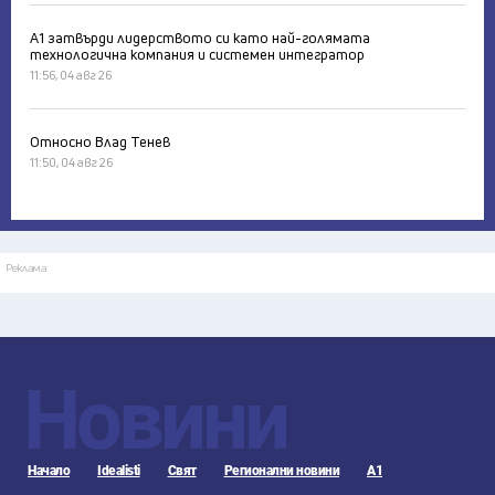
А1 затвърди лидерството си като най-голямата
технологична компания и системен интегратор
11:56, 04 авг 26
Относно Влад Тенев
11:50, 04 авг 26
Реклама
Новини
Начало
Idealisti
Свят
Регионални новини
А1