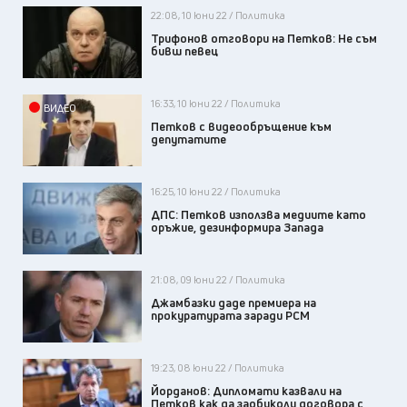
22:08, 10 юни 22 / Политика
Трифонов отговори на Петков: Не съм
бивш певец
16:33, 10 юни 22 / Политика
ВИДЕО
Петков с видеообръщение към
депутатите
16:25, 10 юни 22 / Политика
ДПС: Петков използва медиите като
оръжие, дезинформира Запада
21:08, 09 юни 22 / Политика
Джамбазки даде премиера на
прокуратурата заради РСМ
19:23, 08 юни 22 / Политика
Йорданов: Дипломати казвали на
Петков как да заобиколи договора с