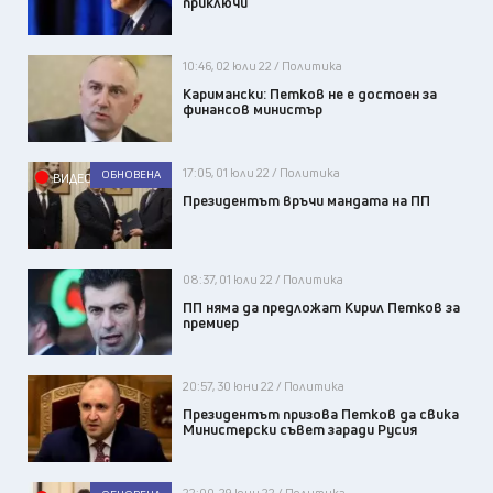
приключи
10:46, 02 юли 22 / Политика
Каримански: Петков не е достоен за
финансов министър
17:05, 01 юли 22 / Политика
ОБНОВЕНА
ВИДЕО
Президентът връчи мандата на ПП
08:37, 01 юли 22 / Политика
ПП няма да предложат Кирил Петков за
премиер
20:57, 30 юни 22 / Политика
Президентът призова Петков да свика
Министерски съвет заради Русия
22:00, 29 юни 22 / Политика