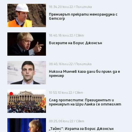
18:34, 20 юли 22 / Политика
Премиерът прекрати меморандума с
Gemcorp
18:40, 18 юли 22 / Свят
Бисерите на Борис Джонсън
09:40, 16 юли 22 / Политика
Никола Минчев каза дали би приел да е
премиер
10:53, 10 юли 22 / Свят
ВИДЕО
След протестите: Президентът и
премиерът на Шри Ланка се оттеглят
09:25, 06 юли 22 / Свят
„Таймс“: Играта за Борис Джонсън