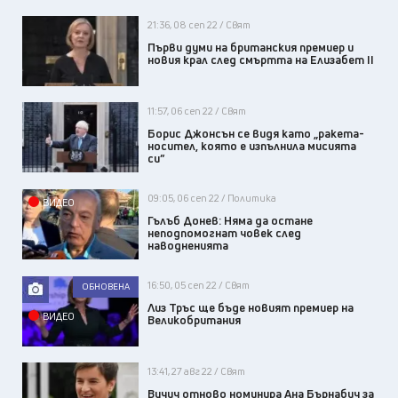
21:36, 08 сеп 22 / Свят
Първи думи на британския премиер и
новия крал след смъртта на Елизабет II
11:57, 06 сеп 22 / Свят
Борис Джонсън се видя като „ракета-
носител, която е изпълнила мисията
си”
09:05, 06 сеп 22 / Политика
ВИДЕО
Гълъб Донев: Няма да остане
неподпомогнат човек след
наводненията
16:50, 05 сеп 22 / Свят
ОБНОВЕНА
Лиз Тръс ще бъде новият премиер на
ВИДЕО
Великобритания
13:41, 27 авг 22 / Свят
Вучич отново номинира Ана Бърнабич за