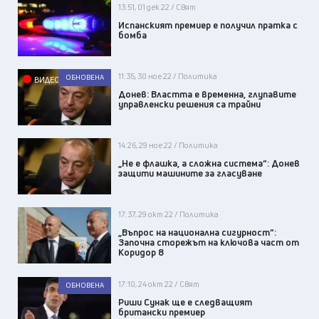
13:51, 01 дек 22 / Свят
Испанският премиер е получил пратка с
бомба
11:35, 30 ное 22 / Политика
ОБНОВЕНА
ВИДЕО
Донев: Властта е временна, глупавите
управленски решения са трайни
14:26, 29 ное 22 / Политика
„Не е флашка, а сложна система“: Донев
защити машините за гласуване
17:37, 29 окт 22 / Политика
„Въпрос на национална сигурност“:
Започна сторежът на ключова част от
Коридор 8
17:10, 24 окт 22 / Свят
ОБНОВЕНА
Риши Сунак ще е следващият
британски премиер