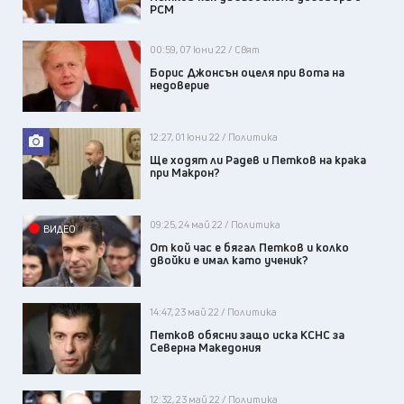
РСМ
00:59, 07 юни 22 / Свят
Борис Джонсън оцеля при вота на
недоверие
12:27, 01 юни 22 / Политика
Ще ходят ли Радев и Петков на крака
при Макрон?
09:25, 24 май 22 / Политика
ВИДЕО
От кой час е бягал Петков и колко
двойки е имал като ученик?
14:47, 23 май 22 / Политика
Петков обясни защо иска КСНС за
Северна Македония
12:32, 23 май 22 / Политика