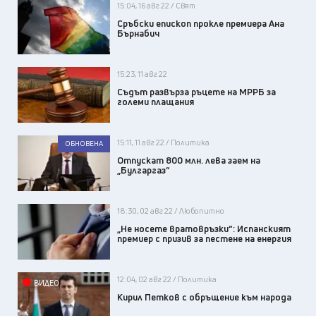
15:04, 16 авг 22 / Свят
Сръбски епископ прокле премиера Ана
Бърнабич
15:23, 11 авг 22
Съдът развърза ръцете на МРРБ за
големи плащания
15:11, 11 авг 22 / Политика
ОБНОВЕНА
Отпускат 800 млн. лева заем на
„Булгаргаз“
18:30, 02 авг 22 / Любопитно
„Не носете вратовръзки“: Испанският
премиер с призив за пестене на енергия
12:04, 02 авг 22 / Политика
ВИДЕО
Кирил Петков с обръщение към народа