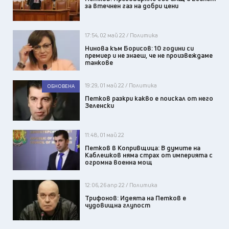
за втечнен газ на добри цени
17:54, 02 май 22 / Политика
Нинова към Борисов: 10 години си
премиер и не знаеш, че не произвеждаме
танкове
19:29, 01 май 22 / Политика
ОБНОВЕНА
Петков разкри какво е поискал от него
Зеленски
11:48, 01 май 22
Петков в Копривщица: В думите на
Каблешков няма страх от империята с
огромна военна мощ
12:06, 26 апр 22 / Политика
Трифонов: Идеята на Петков е
чудовищна глупост