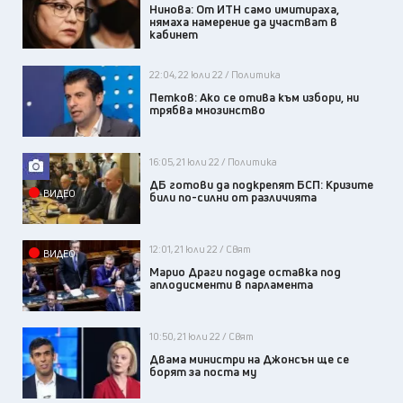
Нинова: От ИТН само имитираха,
нямаха намерение да участват в
кабинет
22:04, 22 юли 22 / Политика
Петков: Ако се отива към избори, ни
трябва мнозинство
16:05, 21 юли 22 / Политика
ДБ готови да подкрепят БСП: Кризите
ВИДЕО
били по-силни от различията
12:01, 21 юли 22 / Свят
ВИДЕО
Марио Драги подаде оставка под
аплодисменти в парламента
10:50, 21 юли 22 / Свят
Двама министри на Джонсън ще се
борят за поста му