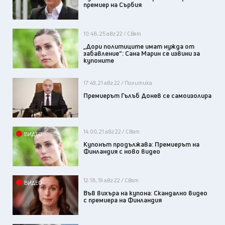
премиер на Сърбия
10:48, 25 авг 22 / Свят
„Дори политиците имат нужда от
забавление“: Сана Марин се извини за
купоните
17:49, 21 авг 22 / Политика
Премиерът Гълъб Донев се самоизолира
14:00, 21 авг 22 / Свят
ВИДЕО
Купонът продължава: Премиерът на
Финландия с ново видео
12:18, 19 авг 22 / Свят
ВИДЕО
Във вихъра на купона: Скандално видео
с премиера на Финландия