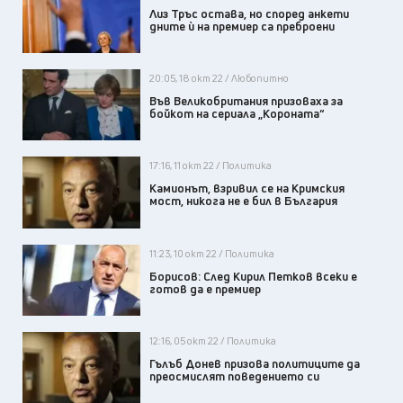
Лиз Тръс остава, но според анкети
дните ѝ на премиер са преброени
20:05, 18 окт 22 / Любопитно
Във Великобритания призоваха за
бойкот на сериала „Короната“
17:16, 11 окт 22 / Политика
Камионът, взривил се на Кримския
мост, никога не е бил в България
11:23, 10 окт 22 / Политика
Борисов: След Кирил Петков всеки е
готов да е премиер
12:16, 05 окт 22 / Политика
Гълъб Донев призова политиците да
преосмислят поведението си