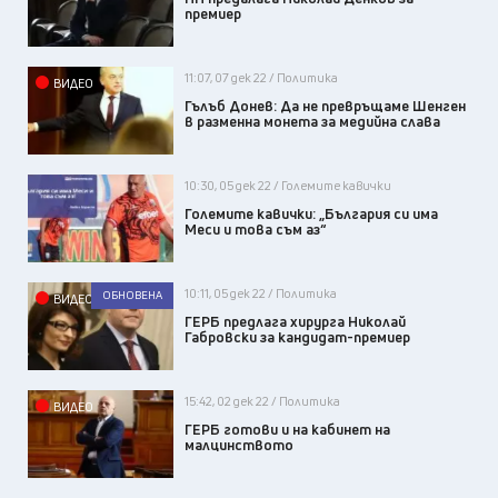
премиер
11:07, 07 дек 22 / Политика
ВИДЕО
Гълъб Донев: Да не превръщаме Шенген
в разменна монета за медийна слава
10:30, 05 дек 22 / Големите кавички
Големите кавички: „България си има
Меси и това съм аз“
10:11, 05 дек 22 / Политика
ОБНОВЕНА
ВИДЕО
ГЕРБ предлага хирурга Николай
Габровски за кандидат-премиер
15:42, 02 дек 22 / Политика
ВИДЕО
ГЕРБ готови и на кабинет на
малцинството