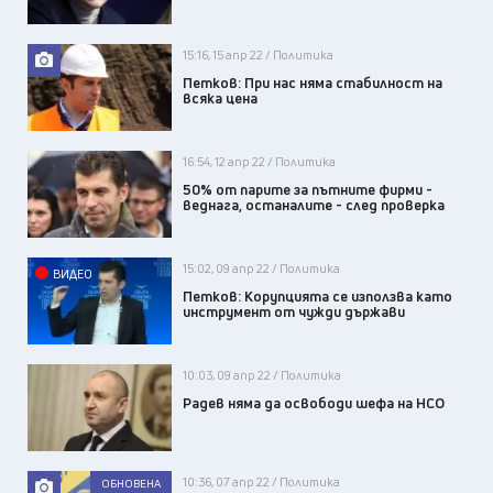
15:16, 15 апр 22 / Политика
Петков: При нас няма стабилност на
всяка цена
16:54, 12 апр 22 / Политика
50% от парите за пътните фирми -
веднага, останалите - след проверка
15:02, 09 апр 22 / Политика
ВИДЕО
Петков: Корупцията се използва като
инструмент от чужди държави
10:03, 09 апр 22 / Политика
Радев няма да освободи шефа на НСО
10:36, 07 апр 22 / Политика
ОБНОВЕНА