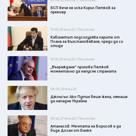
ОБНОВЕНА
ВИДЕО
БСП вече не иска Кирил Петков за
премиер
10:55, 29 юни 22 / Политика
Кабинетът подсигурява парите от
Плана за възстановяване, преди да си
отиде
10:18, 29 юни 22 / Политика
„Възраждане“ призова Петков
моментално да напусне страната
08:30, 29 юни 22
Джонсън: Ако Путин беше жена, нямаше
да нападне Украйна
09:42, 27 юни 22 / Политика
Атанасов: Мечтата на Борисов е да
бъде Доган от Банкя