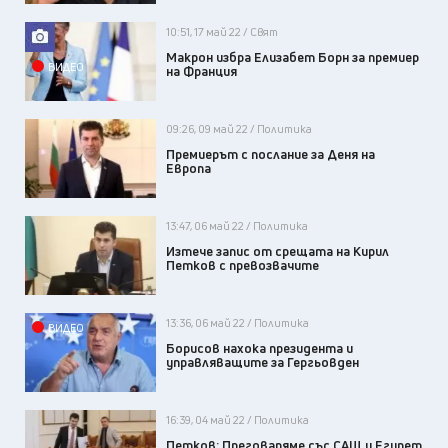
10:51, 17 май 22 / Свят
Макрон избра Елизабет Борн за премиер
ВИДЕО
на Франция
09:26, 09 май 22 / Политика
Премиерът с послание за Деня на
Европа
13:47, 06 май 22 / Политика
Изтече запис от срещата на Кирил
Петков с превозвачите
13:36, 06 май 22 / Политика
ВИДЕО
Борисов нахока президента и
управляващите за Гергьовден
16:39, 04 май 22 / Политика
Петков: Преговаряме със САЩ и Египет