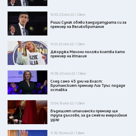
16:53, 23 окт 22 / Свят
Риши Сунак обяви кандидатурата си за
премиер на Великобритания
14:01, 22 окт 22 / Свят
Джорджа Мелони положи клетва като
премиер на Италия
15:38, 20 окт 22 / Свят
След само 45 дни на власт:
Британският премиер Лиз Тръс подаде
оставка
13:04, 19 окт 22 / Свят
Бъдещият италиански премиер ще
трупа дългове, за да смекчи енергийния
удар
11:30, 19 окт 22 / Свят