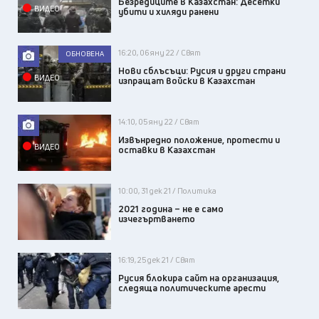
Безредиците в Казахстан: Десетки
ВИДЕО
убити и хиляди ранени
16:20, 06 яну 22 / Свят
ОБНОВЕНА
Нови сблъсъци: Русия и други страни
ВИДЕО
изпращат войски в Казахстан
14:10, 05 яну 22 / Свят
Извънредно положение, протести и
ВИДЕО
оставки в Казахстан
10:00, 31 дек 21 / Политика
2021 година – не е само
изчегъртването
16:19, 25 дек 21 / Свят
Русия блокира сайт на организация,
следяща политическите арести