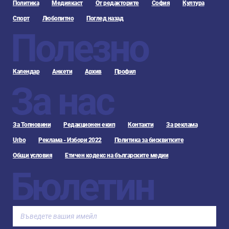
Политика
Медиякаст
От редакторите
София
Култура
Спорт
Любопитно
Поглед назад
Полезно
Календар
Анкети
Архив
Профил
За нас
За Топновини
Редакционен екип
Контакти
За реклама
Urbo
Реклама - Избори 2022
Политика за бисквитките
Общи условия
Етичен кодекс на българските медии
Бюлетин