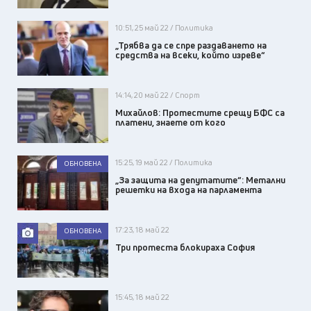
10:51, 25 май 22 / Политика
„Трябва да се спре раздаването на
средства на всеки, който изреве“
14:14, 20 май 22 / Спорт
Михайлов: Протестите срещу БФС са
платени, знаете от кого
15:25, 19 май 22 / Политика
ОБНОВЕНА
„За защита на депутатите“: Метални
решетки на входа на парламента
17:23, 18 май 22
ОБНОВЕНА
Три протеста блокираха София
15:45, 18 май 22