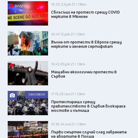
18:00, 23 дек 21 / Свят
ВИДЕО
Сблъсъци на протест срещу COVID
мерките в Мюнхен
09:47, 12 дек 21 / Свят
Вълна от протести в Европа срещу
мерките и зеления сертификат
16:43, 05 дек 21 / Свят
ВИДЕО
Мащабни екологични протести в
Сърбия
17:15, 28 ное 21 / Свят
ОБНОВЕНА
Протестиращи срещу
правителството в Сърбия блокираха
мостове и пътища
10:39, 04 ное 21 / Свят
Първи смъртен случай след забраната
на абортите в Полша