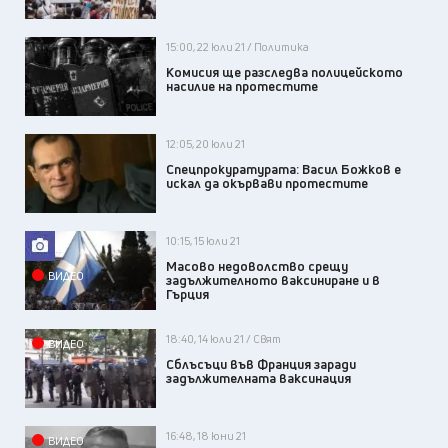
15:00, 22 юли 21 / Политика
Комисия ще разследва полицейското
насилие на протестите
12:05, 20 юли 21
Спецпрокуратурата: Васил Божков е
искал да окървави протестите
10:15, 15 юли 21
Масово недоволство срещу
ВИДЕО
задължителното ваксиниране и в
Гърция
18:40, 14 юли 21 / Свят
ВИДЕО
Сблъсъци във Франция заради
задължителната ваксинация
16:48, 18 юни 21
ВИДЕО