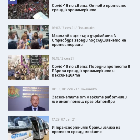
Covid-19 по света: Отново протести
срещу коронамерките
16:03, 17 сеп 21 / Политика
Манолова ще съди държавата в
Страсбург заради подслушването на
протестиращи
16:15, 12 сеп 21
Covid-19 по света: Поредни протести в
Европа срещу коронамерките и
ваксинацията
08:51, 08 сеп 21 / Политика
Засегнатите от мерките работници
ще имат помощ през октомври
17:29, 07 сеп 21
И транспортният бранш излиза на
протест срещу мерките