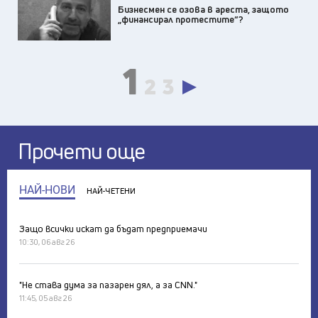
Бизнесмен се озова в ареста, защото
„финансирал протестите“?
1
2
3
Прочети още
НАЙ-НОВИ
НАЙ-ЧЕТЕНИ
Защо всички искат да бъдат предприемачи
10:30, 06 авг 26
"Не става дума за пазарен дял, а за CNN."
11:45, 05 авг 26