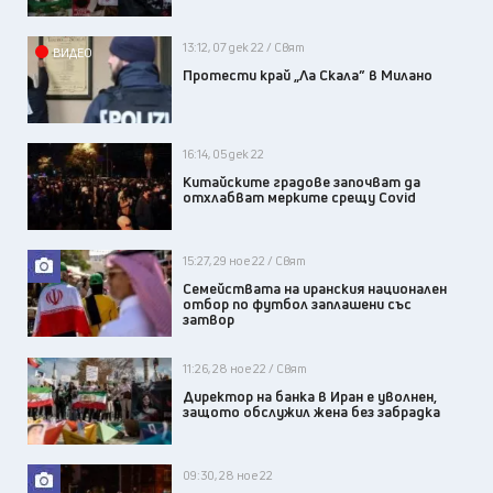
13:12, 07 дек 22 / Свят
ВИДЕО
Протести край „Ла Скала” в Милано
16:14, 05 дек 22
Китайските градове започват да
отхлабват мерките срещу Covid
15:27, 29 ное 22 / Свят
Семействата на иранския национален
отбор по футбол заплашени със
затвор
11:26, 28 ное 22 / Свят
Директор на банка в Иран е уволнен,
защото обслужил жена без забрадка
09:30, 28 ное 22