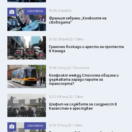
15:05, 10 фев 22
ОБНОВЕНА
Франция забрани „Конвоите на
свободата“
10:02, 09 фев 22 / Свят
Гранични блокади и арести на протеста
в Канада
15:56, 11 яну 22 / Политика
Конфликт между Столична община и
държавата заради парите за
транспорта?
12:27, 08 яну 22 / Свят
Шефът на службите за сигурност в
Казахстан е арестуван
12:10, 07 яну 22 / Свят
ОБНОВЕНА