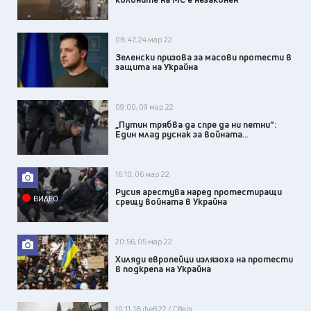
08:47, 24 мар 22
Зеленски призова за масови протести в
защита на Украйна
09:00, 09 мар 22
„Путин трябва да спре да ни петни“:
Един млад руснак за войната...
16:10, 06 мар 22
Русия арестува наред протестиращи
ВИДЕО
срещу войната в Украйна
20:56, 05 мар 22
Хиляди европейци излязоха на протести
в подкрепа на Украйна
10:11, 18 фев 22 / Свят