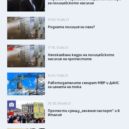
за полицейското насилие
13:00, 14 авг 21
Родната полиция ни пази?
17:18, 13 авг 21
ВИДЕО
Непоказвани кадри на полицейското
насилие на протестите
14:20, 11 авг 21
Работодателите сезират МВР и ДАНС
за цената на тока
09:30, 08 авг 21
Протести срещу „зеления паспорт“ и в
ВИДЕО
Италия