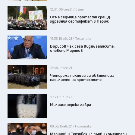
12:34, 05 сеп 21 / Свят
Осма седмица протести срещу
здравния сертификат в Париж
15:35, 18 авг 21 / Политика
Борисов чак сега видял записите,
оневини Маринов
16:48, 15 авг 21
Четирима полицаи са обвинени за
насилието на протестите
16:30, 15 авг 21
Милиционерска гавра
09:36, 15 авг 21 / Политика
Маринов и Терзийски с първи коментари