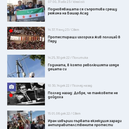
07:00, 31 авг 23 / Idealisti
Подновяващата се съпротива срещу
режима на Башар Асад
14:37, 11 яну 23 / Свят
ВИДЕО
Протестиращи изгориха жив полицай в
Перу
14:25, 30 дек 22 / Политика
Годината, в която революцията изяде
децата си
10:30, 14 дек 22 / Поглед назад
Поглед назад: Добре, че танковете не
ВИДЕО
дойдоха
15:01, 08 дек 22 / Свят
Иран извърши първата екзекуция заради
антиправителствените протести