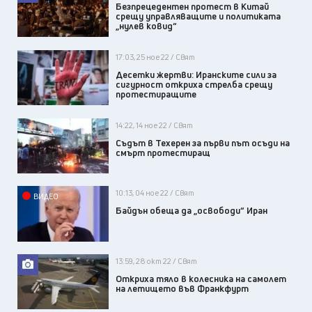
Безпрецедентен протест в Китай
срещу управляващите и политиката
„нулев ковид“
17:03, 25 ное 22 / Свят
Десетки жертви: Иранските сили за
сигурност откриха стрелба срещу
протестиращите
14:22, 14 ное 22 / Свят
Съдът в Техерен за първи път осъди на
смърт протестиращ
10:13, 04 ное 22 / Свят
ВИДЕО
Байдън обеща да „освободи“ Иран
13:59, 28 окт 22 / Свят
Откриха тяло в колесника на самолет
на летището във Франкфурт