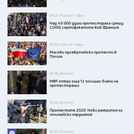
09:29, 17 окт 21 / Свят
Над 40 000 души протестираха срещу
COVID сертификатите във Франция
09:55, 11 окт 21 / Свят
Масови проевропейски протести в
Полша
09:39, 09 окт 21
МВР откри още 12 полицаи-биячи на
протестиращи
10:26, 05 окт 21
Протестите 2020: Нови разкрития за
полицейски нарушения
10:00, 03 окт 21