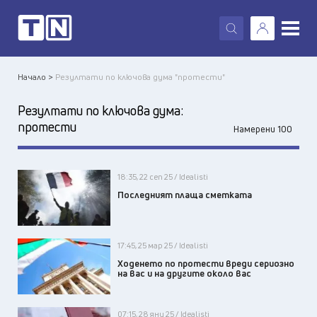
X
Начало >
Резултати по ключова дума "протести"
Резултати по ключова дума:
протести
Намерени 100
18:35, 22 сеп 25 / Idealisti
Последният плаща сметката
17:45, 25 мар 25 / Idealisti
Ходенето по протести вреди сериозно
на вас и на другите около вас
07:15, 28 яну 25 / Idealisti