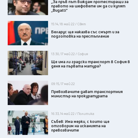
„За пръв път виждам протестиращи за
правото на шефовете им да си купят
„Bugatti“
15:14, 18 май 22 / Свят
Беларус ще наказва със смърт и за
подготовка на престъпление
13:30, 17 май 22 / София
Ще има ли градски транспорт в София в
деня на първата матура?
09:15, 17 май 22
Превозвачите дават транспортния
министър на прокуратурата
16:33, 14 май 22 / Политика
Събев: Има мерки, с които ще
отговорим на исканията на
превозвачите