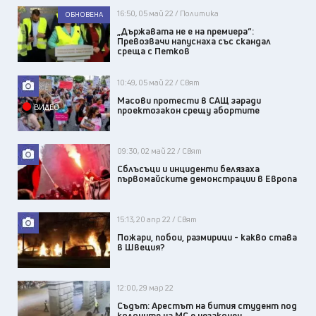
16:50, 05 май 22 / Политика
ОБНОВЕНА
„Държавата не е на премиера“:
Превозвачи напуснаха със скандал
среща с Петков
10:49, 05 май 22 / Свят
Масови протести в САЩ заради
ВИДЕО
проектозакон срещу абортите
09:30, 02 май 22 / Свят
Сблъсъци и инциденти белязаха
първомайските демонстрации в Европа
15:13, 20 апр 22 / Свят
Пожари, побои, размирици - какво става
в Швеция?
12:00, 29 мар 22
Съдът: Арестът на бития студент под
колоните на МС е незаконен