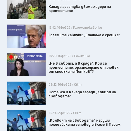
Канада арестува двама лидери на
протестите
19:42, 16 фев 22 / Големите кавички
Големите кавички: „Станала е грешка“
18:20, 16 фев 22 / Политика
ОБНОВЕНА
ВИДЕО
„Не в събота, а в сряда“: Кои са
протестите, организирани от „човек
от списъка на Петков“?
08:12, 16 фев 22 / Свят
Оставка в Канада заради „Конвоя на
свободата“
16:39, 12 фев 22 / Свят
„Конвоят на свободата“ наруши
полицейската заповед и влезе в Париж