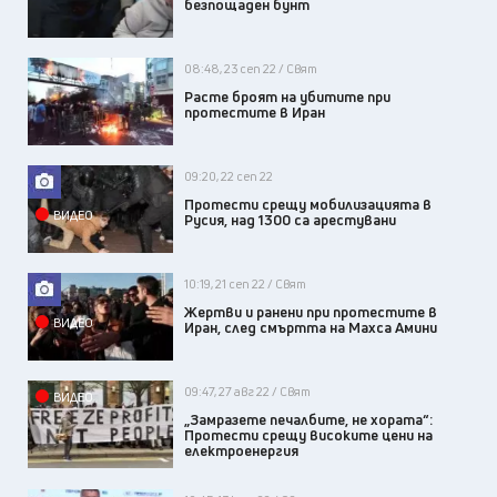
безпощаден бунт
08:48, 23 сеп 22 / Свят
Расте броят на убитите при
протестите в Иран
09:20, 22 сеп 22
Протести срещу мобилизацията в
ВИДЕО
Русия, над 1300 са арестувани
10:19, 21 сеп 22 / Свят
Жертви и ранени при протестите в
ВИДЕО
Иран, след смъртта на Махса Амини
09:47, 27 авг 22 / Свят
ВИДЕО
„Замразете печалбите, не хората“:
Протести срещу високите цени на
електроенергия