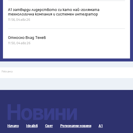
А1 затвърди лидерството си като най-голямата
технологична компания и системен интегратор
11:56, 04 авг 26
Относно Влад Тенев
11:50, 04 авг 26
Реклама
Новини
Начало
Idealisti
Свят
Регионални новини
А1