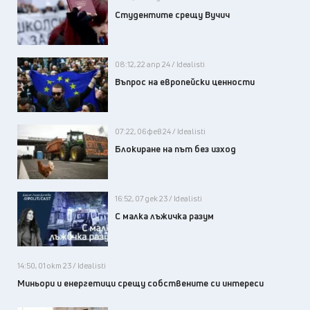
Студентите срещу Вучич
08:12, 22 апр 24 / Idealisti
Въпрос на европейски ценности
07:22, 06 фев 24 / Idealisti
Блокиране на път без изход
16:52, 07 дек 23 / Idealisti
С малка лъжичка разум
14:50, 01 окт 23 / Idealisti
Миньори и енергетици срещу собствените си интереси