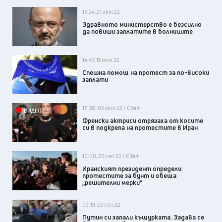
15:24, 21 окт 22
Здравното министерство е безсилно
да повиши заплатите в болниците
14:47, 19 окт 22
Спешна помощ на протест за по-високи
заплати
17:38, 05 окт 22 / Свят
ВИДЕО
Френски актриси отрязаха от косите
си в подкрепа на протестите в Иран
10:00, 25 сеп 22 / Свят
Иранският президент определи
протестите за бунт и обеща
„решителни мерки”
09:19, 23 сеп 22
Путин си запали къщурката. Задава се