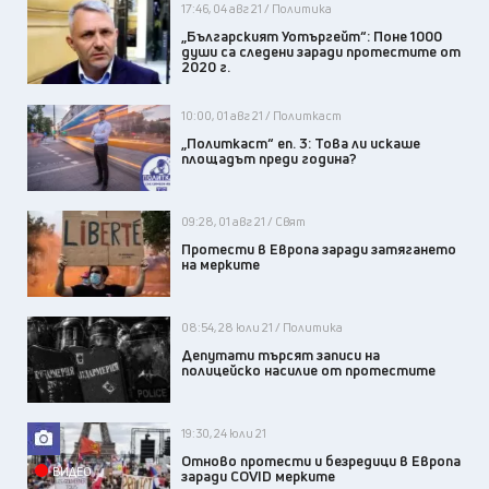
17:46, 04 авг 21 / Политика
„Българският Уотъргейт“: Поне 1000
души са следени заради протестите от
2020 г.
10:00, 01 авг 21 / Политкаст
„Политкаст“ еп. 3: Това ли искаше
площадът преди година?
09:28, 01 авг 21 / Свят
Протести в Европа заради затягането
на мерките
08:54, 28 юли 21 / Политика
Депутати търсят записи на
полицейско насилие от протестите
19:30, 24 юли 21
Отново протести и безредици в Европа
ВИДЕО
заради COVID мерките