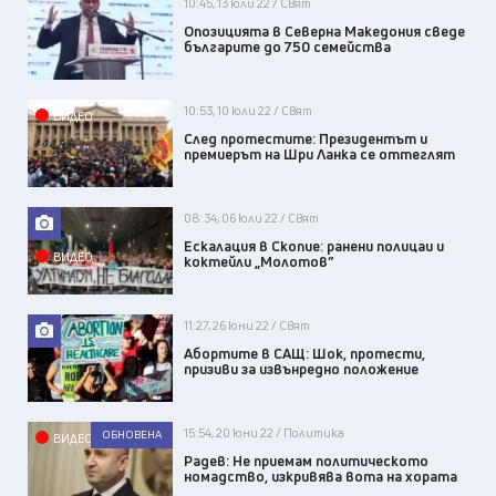
10:45, 13 юли 22 / Свят
Опозицията в Северна Македония сведе
българите до 750 семейства
10:53, 10 юли 22 / Свят
ВИДЕО
След протестите: Президентът и
премиерът на Шри Ланка се оттеглят
08:34, 06 юли 22 / Свят
Ескалация в Скопие: ранени полицаи и
ВИДЕО
коктейли „Молотов”
11:27, 26 юни 22 / Свят
Абортите в САЩ: Шок, протести,
призиви за извънреднo положение
15:54, 20 юни 22 / Политика
ОБНОВЕНА
ВИДЕО
Радев: Не приемам политическото
номадство, изкривява вота на хората