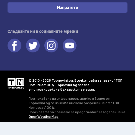
Изпратете
Следвайте ни в социалните мрежи
© 2010 - 2026 Topnovini.bg, Всички права запазени "ТОП
Нотисиас" ООД. Topnovini.bg спазва
етичния кодекс на българските медии
.
При ползване на информация, снимки и видео от
Topnovini.bg се изисква писмено разрешение от "ТОП
Нотисиас" ООД.
Прогнозата за времето се предоставя благодарение на
OpenWeatherMap
.