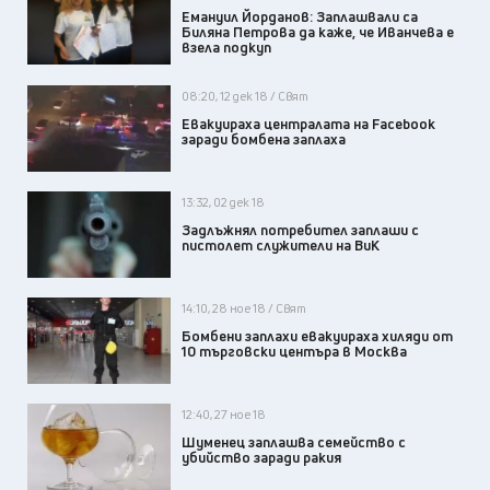
Емануил Йорданов: Заплашвали са
Биляна Петрова да каже, че Иванчева е
взела подкуп
08:20, 12 дек 18 / Свят
Евакуираха централата на Facebook
заради бомбена заплаха
13:32, 02 дек 18
Задлъжнял потребител заплаши с
пистолет служители на ВиК
14:10, 28 ное 18 / Свят
Бомбени заплахи евакуираха хиляди от
10 търговски центъра в Москва
12:40, 27 ное 18
Шуменец заплашва семейство с
убийство заради ракия