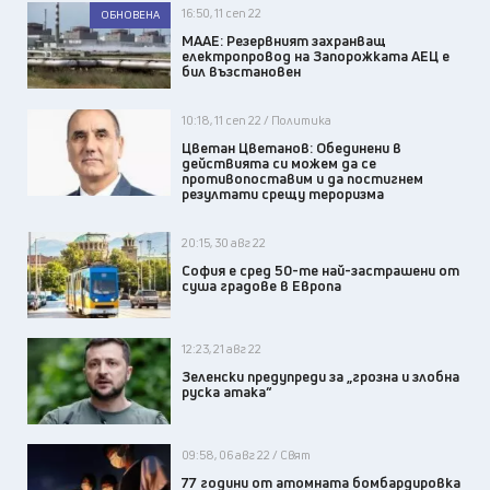
16:50, 11 сеп 22
ОБНОВЕНА
МААЕ: Резервният захранващ
електропровод на Запорожката АЕЦ е
бил възстановен
10:18, 11 сеп 22 / Политика
Цветан Цветанов: Обединени в
действията си можем да се
противопоставим и да постигнем
резултати срещу тероризма
20:15, 30 авг 22
София е сред 50-те най-застрашени от
суша градове в Европа
12:23, 21 авг 22
Зеленски предупреди за „грозна и злобна
руска атака“
09:58, 06 авг 22 / Свят
77 години от атомната бомбардировка