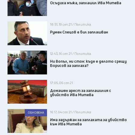
Осъдиха мъжа, заплашил Ива Митева
18:51, 19 сеп 21 / Политика
Румен Спецов е бил заплашван
12:43, 16 сеп 21 / Политика
Ни вопъл, ни стон: къде е делото срещу
Борисов за заплаха?
17:05, 06 сеп 21
Домашен арест за заплашилия с
убийство Ива Митева
16:17, 04 сеп 21 / Политика
ОБНОВЕНА
Има задържан за заплахата за убийство
към Ива Митева