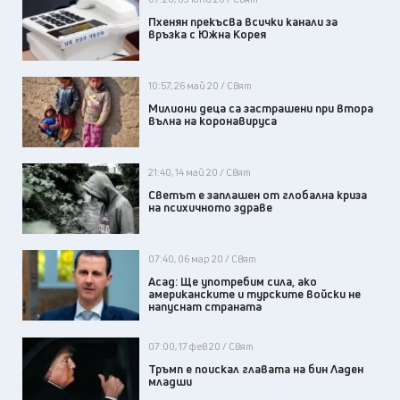
Пхенян прекъсва всички канали за
връзка с Южна Корея
10:57, 26 май 20 / Свят
Милиони деца са застрашени при втора
вълна на коронавируса
21:40, 14 май 20 / Свят
Светът е заплашен от глобална криза
на психичното здраве
07:40, 06 мар 20 / Свят
Асад: Ще употребим сила, ако
американските и турските войски не
напуснат страната
07:00, 17 фев 20 / Свят
Тръмп е поискал главата на бин Ладен
младши