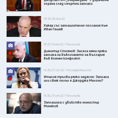
охрана след смъртни заплахи
18:55, 18 окт 22
Хакер със заплашително послание към
Иван Гешев
19:37, 13 окт 22 / Политика
Димитър Стоянов: Засега няма пряка
ВИДЕО
заплаха за въвличането на България
във военен конфликт
14:30, 27 сеп 22 / От редакторите
Италия тръгва рязко надясно: Заплаха
ВИДЕО
или свеж полъх е Джорджа Мелони?
16:30, 13 сеп 22 / Политика
Заплашиха с убийство министър
Минеков