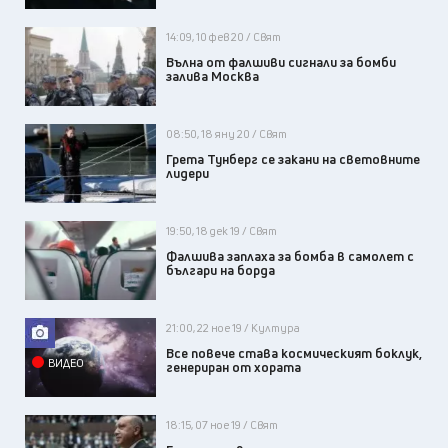
14:09, 10 фев 20 / Свят
Вълна от фалшиви сигнали за бомби
залива Москва
08:50, 18 яну 20 / Свят
Грета Тунберг се закани на световните
лидери
19:50, 18 дек 19 / Свят
Фалшива заплаха за бомба в самолет с
българи на борда
21:00, 22 ное 19 / Култура
Все повече става космическият боклук,
ВИДЕО
генериран от хората
18:15, 07 ное 19 / Свят