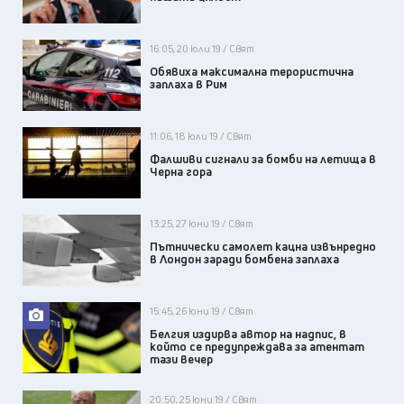
16:05, 20 юли 19 / Свят
Обявиха максимална терористична
заплаха в Рим
11:06, 18 юли 19 / Свят
Фалшиви сигнали за бомби на летища в
Черна гора
13:25, 27 юни 19 / Свят
Пътнически самолет кацна извънредно
в Лондон заради бомбена заплаха
15:45, 26 юни 19 / Свят
Белгия издирва автор на надпис, в
който се предупреждава за атентат
тази вечер
20:50, 25 юни 19 / Свят