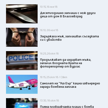
10:15, 16 ное 18
Десетгодишно заплаши с нож други
деца от дом в Благоевград
16:10, 06 ное 18
Задържаха мъж, заплашвал съседката
си с убийство
16:25, 26 окт 18
Продължават да издирват мъжа,
запалил входната врата на
фоторепортер от Бургас
19:15, 25 окт 18 / Свят
Самолет на ''Уиз Еър'' кацна извънредно
заради бомбена заплаха
13:30, 18 окт 18
Пияна пловдивчанка плаши с бомба