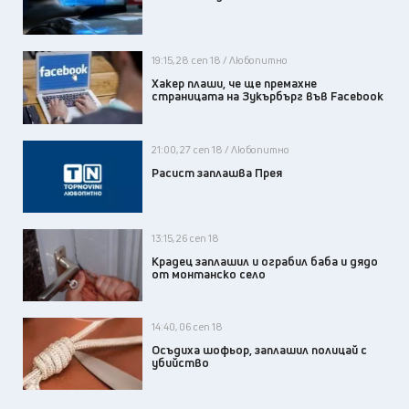
19:15, 28 сеп 18 / Любопитно
Хакер плаши, че ще премахне
страницата на Зукърбърг във Facebook
21:00, 27 сеп 18 / Любопитно
Расист заплашва Прея
13:15, 26 сеп 18
Крадец заплашил и ограбил баба и дядо
от монтанско село
14:40, 06 сеп 18
Осъдиха шофьор, заплашил полицай с
убийство