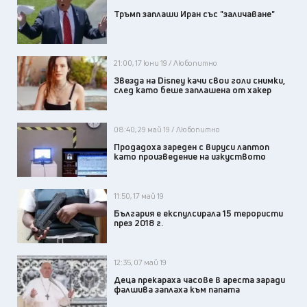
Тръмп заплаши Иран със "заличаване"
21:00, 17 юни 19 / Любопитно
Звезда на Disney качи свои голи снимки,
след като беше заплашена от хакер
08:40, 29 май 19 / Любопитно
Продадоха зареден с вируси лаптоп
като произведение на изкуството
11:50, 17 май 19
България е експулсирала 15 терористи
през 2018 г.
12:35, 07 май 19
Деца прекараха часове в ареста заради
фалшива заплаха към папата