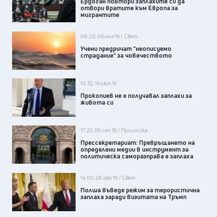
Ердоган повтори заплахите си да
отвори вратите към Европа за
мигрантите
08:20, 06 ное 19 / Свят
Учени предричат "неописуемо
страдание" за човечеството
10:32, 14 окт 19
Прокопиев не е получавал заплахи за
живота си
17:22, 09 сеп 19 / Политика
Прессекретариат: Превръщането на
определени медии в инструмент за
политическа саморазправа е заплаха
14:00, 28 авг 19 / Свят
Полша въведе режим за терористична
заплаха заради визитата на Тръмп