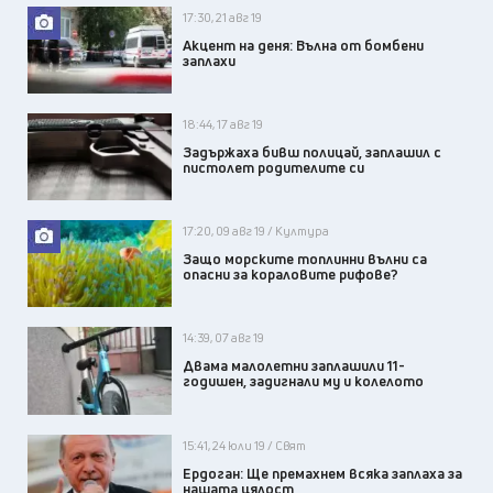
17:30, 21 авг 19
Акцент на деня: Вълна от бомбени
заплахи
18:44, 17 авг 19
Задържаха бивш полицай, заплашил с
пистолет родителите си
17:20, 09 авг 19 / Култура
Защо морските топлинни вълни са
опасни за кораловите рифове?
14:39, 07 авг 19
Двама малолетни заплашили 11-
годишен, задигнали му и колелото
15:41, 24 юли 19 / Свят
Ердоган: Ще премахнем всяка заплаха за
нашата цялост