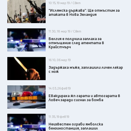
10:15, 19 мар 19 / Свят
"Ислямска държава": Ще отмъстим за
атаката в Нова Зеландия
11:30, 18 мар 19 / Свят
Белгия е получила заплаха за
отмъщение след атентата в
Крайстчърч
16:10, 06 мар 19
Задържаха мъже, заплашили личен лекар
с нож
14:03, 26 фев 19
Евакуираха жп гарата и автогарата в
Ловеч заради сигнал за бомба
11:35, 19 фев 19
Неизвестен ограби ямболска
бензиностанция, заплашил