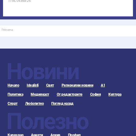
11:56, 04 авг 26
Реклама
Новини
Начало
Idealisti
Свят
Регионални новини
А1
Политика
Медиякаст
От редакторите
София
Култура
Спорт
Любопитно
Поглед назад
Полезно
Календар
Анкети
Архив
Профил