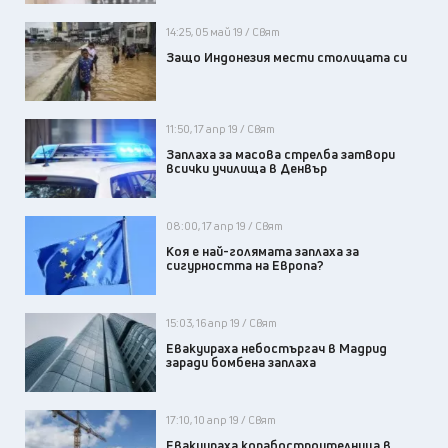
14:25, 05 май 19 / Свят
Защо Индонезия мести столицата си
11:50, 17 апр 19 / Свят
Заплаха за масова стрелба затвори
всички училища в Денвър
08:00, 17 апр 19 / Свят
Коя е най-голямата заплаха за
сигурността на Европа?
15:03, 16 апр 19 / Свят
Евакуираха небостъргач в Мадрид
заради бомбена заплаха
17:10, 10 апр 19 / Свят
Евакуираха корабостроителница в