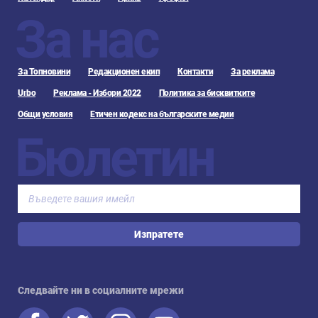
За нас
За Топновини
Редакционен екип
Контакти
За реклама
Urbo
Реклама - Избори 2022
Политика за бисквитките
Общи условия
Етичен кодекс на българските медии
Бюлетин
Изпратете
Следвайте ни в социалните мрежи