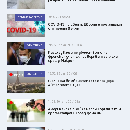
19:15, 22 ное 20
ТЕМА В РАЗВИТИЕ
COVID-19 по света: Европа e под заплаха
от трета вълна
19:28, 17 окт 20 / Свят
ОБНОВЕНА
Разследващите убийството на
френския учител проверяват заплаха
срещу Макрон
16:33, 23 сеп 20 / Свят
ОБНОВЕНА
ВИДЕО
Фалшива бомбена заплаха евакуира
Айфеловата кула
11:06, 30 юни 20 / Свят
ВИДЕО
Американска двойка насочи оръжия към
протестиращи пред дома им
07:20, 09 юни 20 / Свят