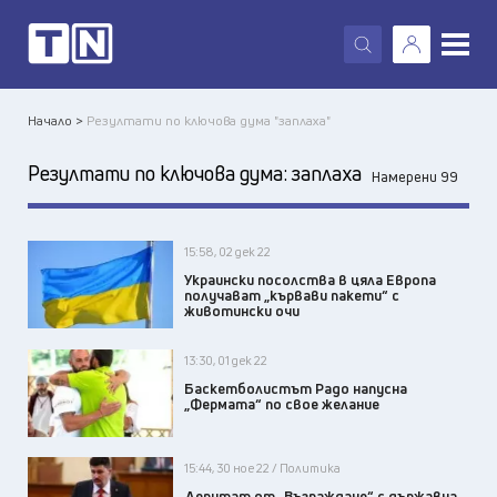
X
Начало >
Резултати по ключова дума "заплаха"
Резултати по ключова дума:
заплаха
Намерени 99
15:58, 02 дек 22
Украински посолства в цяла Европа
получават „кървави пакети“ с
животински очи
13:30, 01 дек 22
Баскетболистът Радо напусна
„Фермата“ по свое желание
15:44, 30 ное 22 / Политика
Депутат от „Възраждане“ с държавна