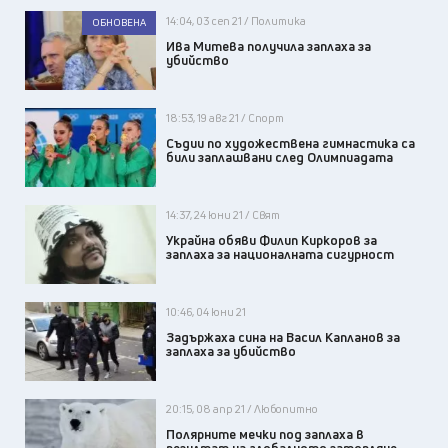
14:04, 03 сеп 21 / Политика
ОБНОВЕНА
Ива Митева получила заплаха за
убийство
18:53, 19 авг 21 / Спорт
Съдии по художествена гимнастика са
били заплашвани след Олимпиадата
14:37, 24 юни 21 / Свят
Украйна обяви Филип Киркоров за
заплаха за националната сигурност
10:46, 04 юни 21
Задържаха сина на Васил Капланов за
заплаха за убийство
20:15, 08 апр 21 / Любопитно
Полярните мечки под заплаха в
резултат на глобалното затопляне