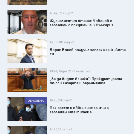
17:44, 09 яну 22
Журналистът Атанас Чобанов е
заплашен с покушение в България
15:00, 08 яну 22
Борис Бонев получил заплаха за живота
си
10:44, 16 дек 21 / Политика
„За да видят всички“: Прокуратурата
търси Хазарта в парламента
16:25, 29 окт 21
ОБНОВЕНА
Пак арест и обвинение за мъжа,
заплашил Ива Митева
17:43, 14 окт 21