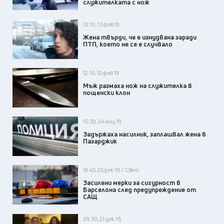
служителката с нож
10:10, 13 фев 19
Жена твърди, че е изнудвана заради
ПТП, което не се е случвало
12:10, 12 фев 19
Мъж размаха нож на служителка в
пощенски клон
15:30, 04 яну 19
Задържаха насилник, заплашвал жена в
Пазарджик
19:45, 25 дек 18 / Свят
Засилени мерки за сигурност в
Барселона след предупреждение от
САЩ
09:30, 21 дек 18