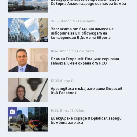
Северна Англия заради сигнал за бомба
07:50, 09 апр 19 / Политика
Заплахата от външна намеса на
изборите за ЕП обсъждат на
конференция в Дома на Европа
10:42, 02 апр 19 / Политика
Пламен Георгиев: Получих сериозна
заплаха, имам охрана от НСО
13:03, 01 апр 19
Арестуваха мъжа, заплашил Борисов
във Facebook
14:29, 19 мар 19 / Свят
Евакуираха сграда в Брюксел заради
бомбена заплаха