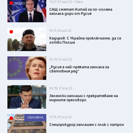
13:27, 27 май 22 / Свят
ВИДЕО
САЩ смятат Китай за по-голяма
заплаха дори от Русия
15:17, 26 май 22
ВИДЕО
Кадиров: С Украйна приключихме, да се
готви Полша
10:05, 12 май 22
„Русия е най-пряката заплаха за
световния ред“
09:39, 17 апр 22
Зеленски заплаши с прекратяване на
мирните преговори
13:15, 07 апр 22
ОБНОВЕНА
ВИДЕО
Спецпрокурор заплашен с плик с патрон