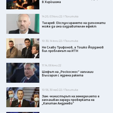
в Хирошима
14:20, 03 юли 22 / Политика
Тагарев: Експулсирането на дипломати
може да има оздравителен ефект
10:30, 14 юни 22 / Политика
Не Слави Трифонов, а Тошко Йорданов
бил проблемът на ИТН
11:14, 06 юни 22
Шефът на „Роскосмос“ заплаши
България с ядрена ракета
10:56, 30 май 22 / Политика
Зам.-министърът на земеделието е
заплашван заради проверката на
„Капитан Андреево“