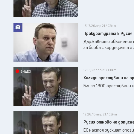
13:17, 26 апр 21 / Свят
Прокуратурата в Русия 
Държавното обвинение н
за борба с корупцията и
12:51, 22 апр 21 / Свят
ВИДЕО
Хиляди арестувани на п
Близо 1800 арестувани н
19:26, 18 апр 21 / Свят
Русия отново не допусна
ЕС настоя руският опози