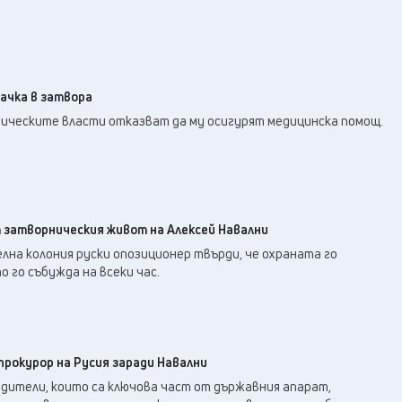
ачка в затвора
ническите власти отказват да му осигурят медицинска помощ.
т затворническия живот на Алексей Навални
на колония руски опозиционер твърди, че охраната го
о го събужда на всеки час.
прокурор на Русия заради Навални
дители, които са ключова част от държавния апарат,