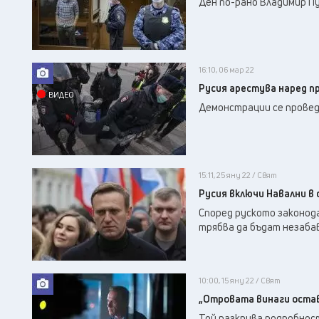
Ден по-рано Владимир П
16:10, 06 мар 22
Русия арестува наред п
ВИДЕО
Демонстрации се проведо
15:11, 25 яну 22 / Свят
Русия включи Навални в
Според руското законода
трябва да бъдат незаба
10:00, 15 яну 22 / Свят
„Отровата винаги остав
Той разкрива подробност