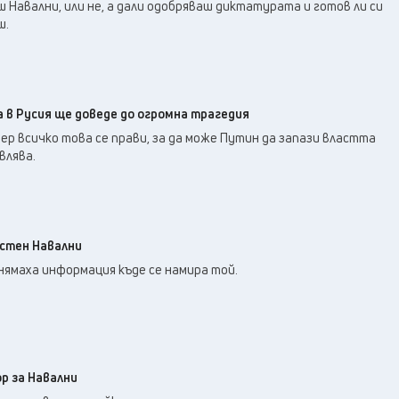
20
°C
ш Навални, или не, а дали одобряваш диктатурата и готов ли си
Перник
,
ш.
23
°C
Плевен
,
22
°C
Пловдив
,
22
°C
Разград
,
23
°C
Русе
,
 в Русия ще доведе до огромна трагедия
22
°C
Силистра
,
ер всичко това се прави, за да може Путин да запази властта
21
°C
влява.
Сливен
,
16
°C
Смолян
,
22
°C
София
,
22
°C
Стара Загора
,
естен Навални
22
°C
Търговище
,
нямаха информация къде се намира той.
22
°C
Хасково
,
21
°C
Шумен
,
22
°C
Ямбол
,
р за Навални