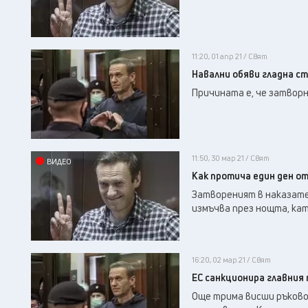
11:20, 01 апр 21 / Свят
Навални обяви гладна ст
Причината е, че затвор
11:50, 30 мар 21 / Свят
ВИДЕО
Как протича един ден о
Затвореният в наказател
измъчва през нощта, кат
16:20, 02 мар 21 / Свят
ЕС санкционира главния 
Още трима висши ръково