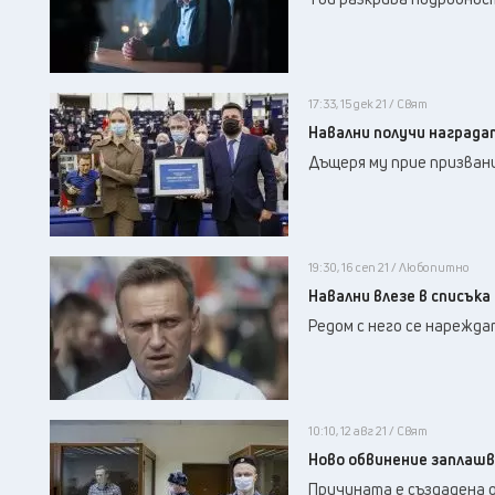
17:33, 15 дек 21 / Свят
Навални получи наградат
Дъщеря му прие призван
19:30, 16 сеп 21 / Любопитно
Навални влезе в списъка
Редом с него се нареждат
10:10, 12 авг 21 / Свят
Ново обвинение заплашв
Причината е създадена о