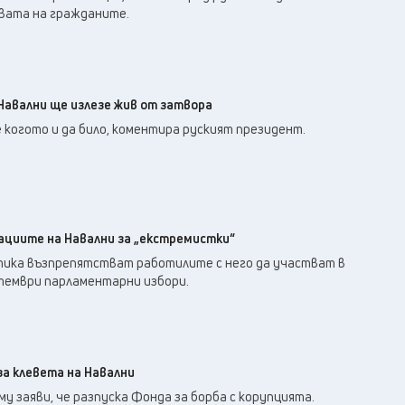
авата на гражданите.
Навални ще излезе жив от затвора
 когото и да било, коментира руският президент.
зациите на Навални за „екстремистки“
тика възпрепятстват работилите с него да участват в
тември парламентарни избори.
а клевета на Навални
 заяви, че разпуска Фонда за борба с корупцията.