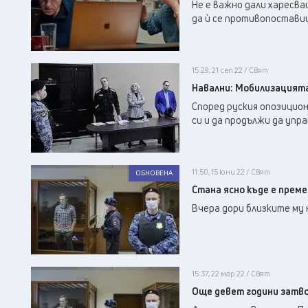
Не е важно дали харесва
да ѝ се противопостави
15:29, 21 сеп 22 / Свят
Навални: Мобилизацията
Според руския опозицион
си и да продължи да упра
11:50, 15 юни 22 / Свят
ОБНОВЕНА
Стана ясно къде е прем
Вчера дори близките му 
15:37, 22 мар 22 / Свят
Още девет години затво