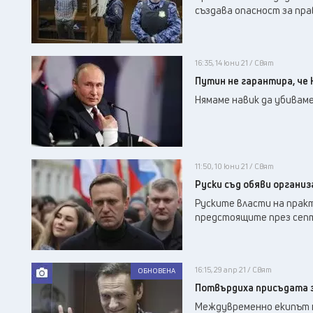
създава опасност за пр
16:35, 14 юни 21 / Свят
Путин не гарантира, че 
Нямаме навик да убиваме
11:50, 10 юни 21 / Свят
Руски съд обяви органи
Руските власти на прак
предстоящите през сеп
16:15, 29 апр 21 / Свят
ОБНОВЕНА
Потвърдиха присъдата з
Междувременно екипът му