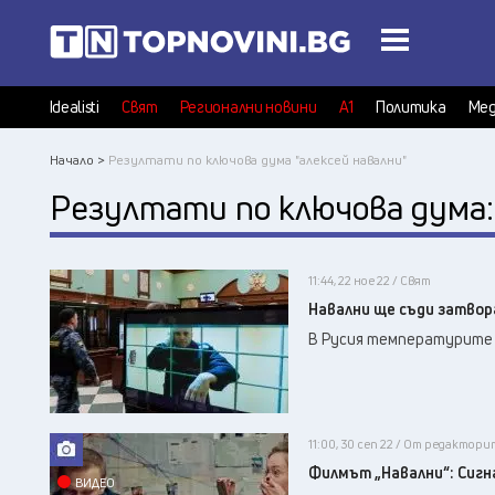
Idealisti
Свят
Регионални новини
А1
Политика
Мед
Начало >
Резултати по ключова дума "алексей навални"
Резултати по ключова дума
11:44, 22 ное 22 / Свят
Навални ще съди затвора
В Русия температурите п
11:00, 30 сеп 22 / От редактори
Филмът „Навални“: Сигн
ВИДЕО