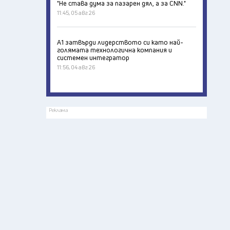
"Не става дума за пазарен дял, а за CNN."
11:45, 05 авг 26
А1 затвърди лидерството си като най-
голямата технологична компания и
системен интегратор
11:56, 04 авг 26
Реклама