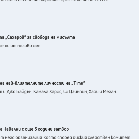
а „Сахаров“ за свобода на мисълта
ието от негово име.
 на най-влиятелните личности на „Time“
 и Джо Байдън, Камала Харис, Си Цзинпин, Хари и Меган.
а Навални с още 3 години затвор
т него организация, която според руския следствен комитет