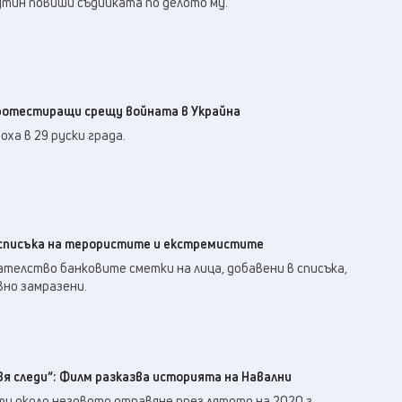
утин повиши съдийката по делото му.
ротестиращи срещу войната в Украйна
ха в 29 руски града.
 списъка на терористите и екстремистите
телство банковите сметки на лица, добавени в списъка,
вно замразени.
я следи“: Филм разказва историята на Навални
и около неговото отравяне през лятото на 2020 г.