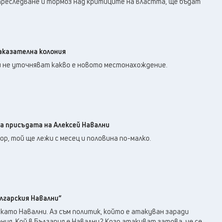
преследване и тормоз над критиците на властта, ще бъдат
аказателна колония
 не уточняват какво е новото местонахождение.
 присъдата на Алексей Навални
р, той ще лежи с месец и половина по-малко.
лгарския Навални“
 като Навални. Аз съм политик, който е атакуван заради
ия. Кой в България е Навални? Кого атакуват затова, че се