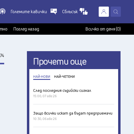
Големите кавички
Сблъсък
X
т
тно
Поглед назад
Всичко от деня (0)
74
Прочети още
НАЙ-НОВИ
НАЙ-ЧЕТЕНИ
След последния съдийски сигнал
15:00, 07 авг 26
Защо всички искат да бъдат предприемачи
10:30, 06 авг 26