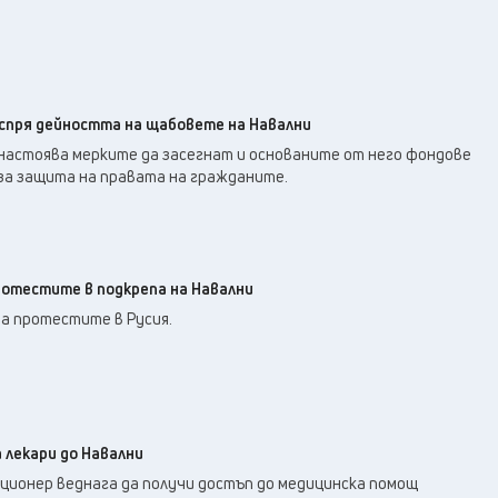
спря дейността на щабовете на Навални
астоява мерките да засегнат и основаните от него фондове
 за защита на правата на гражданите.
ротестите в подкрепа на Навални
а протестите в Русия.
 лекари до Навални
ционер веднага да получи достъп до медицинска помощ