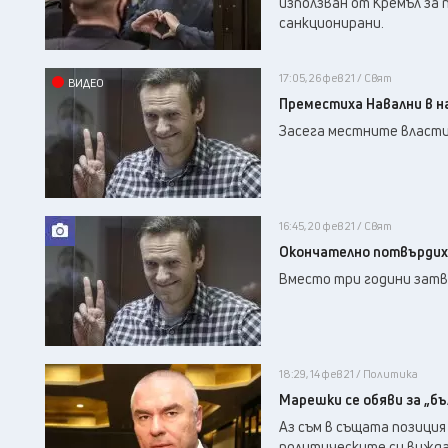
използван от Кремъл за 
санкционирани.
17:05, 26 фев 21 / Свят
ВИДЕО
Преместиха Навални в н
Засега местните власти
16:45, 20 фев 21 / Свят
Окончателно потвърдиха
Вместо три години затво
18:29, 14 фев 21 / Политика
Марешки се обяви за „бъ
Аз съм в същата позиция
политическите си виждан