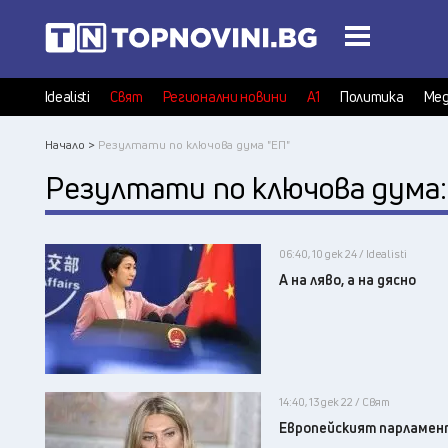
Idealisti
Свят
Регионални новини
А1
Политика
Мед
Начало >
Резултати по ключова дума "ЕП"
Резултати по ключова дума
06:40, 10 дек 24 / Idealisti
А на ляво, а на дясно
14:40, 13 дек 22 / Свят
Европейският парламент