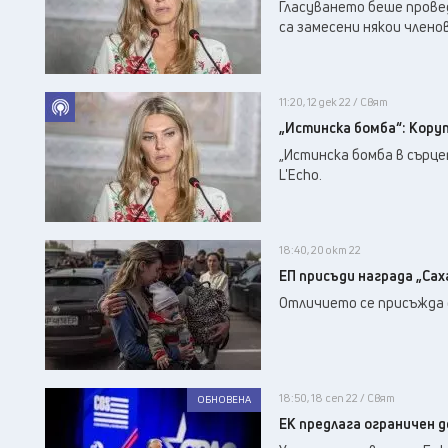
Гласуването беше провед
са замесени някои члено
11:20, 12 дек 22 / Свят
„Истинска бомба“: Кору
„Истинска бомба в сърце
L'Echo.
18:40, 20 окт 22
ЕП присъди награда „Сах
Отличието се присъжда 
18:50, 18 сеп 22 / Свят
ОБНОВЕНА
ЕК предлага ограничен 