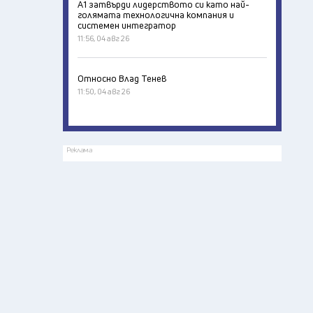
А1 затвърди лидерството си като най-
голямата технологична компания и
системен интегратор
11:56, 04 авг 26
Относно Влад Тенев
11:50, 04 авг 26
Реклама