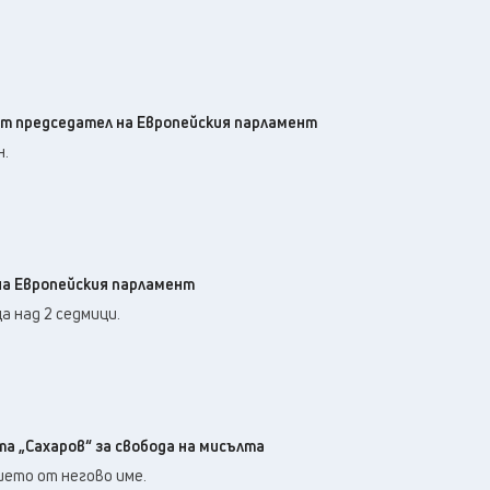
т председател на Европейския парламент
н.
на Европейския парламент
а над 2 седмици.
а „Сахаров“ за свобода на мисълта
ието от негово име.