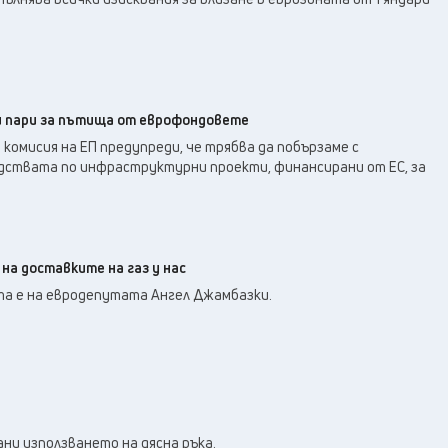
и пари за пътища от еврофондовете
омисия на ЕП предупреди, че трябва да побързаме с
дствата по инфраструктурни проекти, финансирани от ЕС, за
на доставките на газ у нас
а е на евродепутата Ангел Джамбазки.
ани използването на дясна ръка.