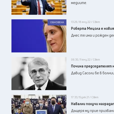
медиите.
13:29, 18 яну 22 / Свят
ОБНОВЕНА
Роберта Мецола е новия
Днес тя има и рожден де
06:30, 11 яну 22 / Свят
Почина председателят 
Давид Сасоли бe в болниц
17:33, 15 дек 21 / Свят
Навални получи наградат
Дъщеря му прие призван