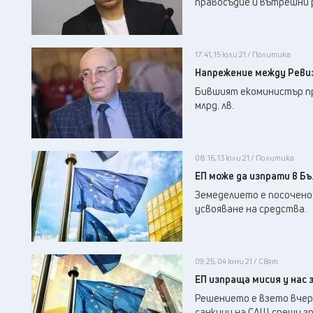
правосъдие и вътрешни 
17:41, 15 юли 21 / Политика
Напрежение между Реви
Бившият екоминистър пре
млрд. лв.
08:16, 13 юли 21 / Политика
ЕП може да изпрати в Б
Земеделието е посочено
усвояване на средства.
09:25, 04 юни 21 / Свят
ЕП изпраща мисия у нас
Решението е взето вчер
санкции на САЩ срещу гр