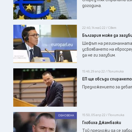
догодина.
22:40, 14 май 22 / Свят
България може да загуб
Шефът на регионалната к
усвояването на евросре
да не ги загубим.
15:49, 29 апр 22 / Политика
ЕП ще обсъди спирането 
Предложението за дебат
15:50, 05 апр 22 / Политика
ОБНОВЕНА
Глобиха Джамбазки
Той предложи да се забр