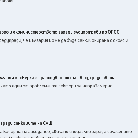
работи.
зоро и екоминистерството заради злоупотреби по ОПОС
дупреди, че България може да бъде санкционирана с около 2
ългария проверка за разходването на евродсредствата
 като един от проблемните сектори за неправомерно
 заради санкциите на САЩ
а вечерта на заседание, свикано специално заради огласените
упа високопоставени българи за корупция.