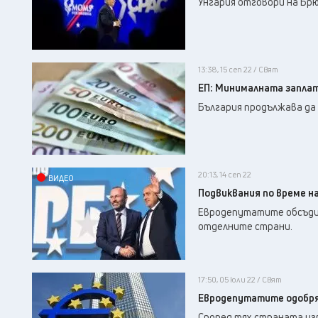
Унгария отговори на Брю
13:38, 15 сеп 22 / Свят
ЕП: Минималната заплат
България продължава да 
20:13, 14 сеп 22
ВИДЕО
Подвиквания по време на
Евродепутатите обсъдиха
отделните страни.
17:50, 05 юли 22 / Свят
Евродепутатите одобря
Според тях страната изп