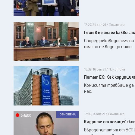
17:27, 24 сеп 21 / Политика
Гешев не знаел какво ст
Според ръководителя на 
има то не води до нищо.
15:39, 16 сеп 21 / Политика
Питат ЕК: Как корупцият
Комисията трябваше да 
нас.
17:10, 14 авг 21 / Политика
ОБНОВЕНА
ВИДЕО
Кадрите от полицейскот
Евродепутатът от БСП П