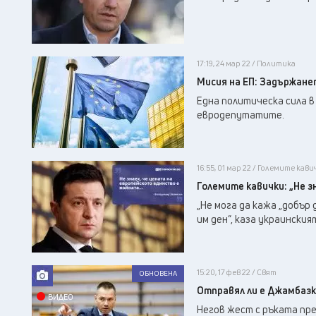
17:19, 24 мар 22 / Политика
Мисия на ЕП: Задържанет
Една политическа сила 
евродепутатите.
16:55, 01 мар 22 / Големите кави
Големите кавички: „Не з
„Не мога да кажа „добър 
им ден“, каза украински
15:20, 17 фев 22 / Свят
ОБНОВЕНА
Отправял ли е Джамбазк
ВИДЕО
Негов жест с ръката пр