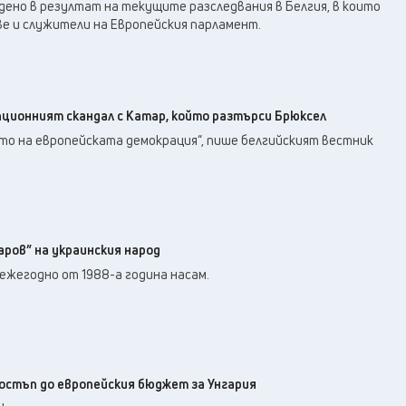
27
°C
ено в резултат на текущите разследвания в Белгия, в които
Перник
,
ве и служители на Европейския парламент.
28
°C
Плевен
,
28
°C
Пловдив
,
25
°C
Разград
,
29
°C
Русе
,
пционният скандал с Катар, който разтърси Брюксел
28
°C
Силистра
,
то на европейската демокрация“, пише белгийският вестник
24
°C
Сливен
,
21
°C
Смолян
,
28
°C
София
,
25
°C
Стара Загора
,
аров” на украинския народ
26
°C
Търговище
,
ежегодно от 1988-а година насам.
28
°C
Хасково
,
25
°C
Шумен
,
25
°C
Ямбол
,
достъп до европейския бюджет за Унгария