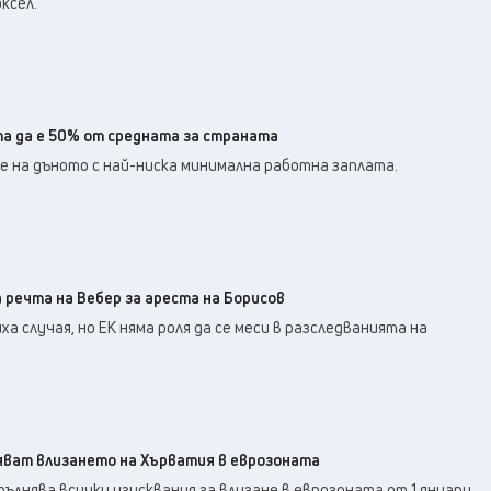
ксел.
а да е 50% от средната за страната
е на дъното с най-ниска минимална работна заплата.
 речта на Вебер за ареста на Борисов
 случая, но ЕК няма роля да се меси в разследванията на
ват влизането на Хърватия в еврозоната
ълнява всички изисквания за влизане в еврозоната от 1 януари