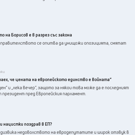
о на Борисов е в разрез със закона
в правителството се опитва да унищожи опозицията, смятат
чки
наех, че цената на европейското единство е войната“
ден“ и „лека вечер“, защото за някои това може да е последният
ят президент пред Европейския парламент.
и нацистки поздрав в ЕП?
едизвика недоволството на евродепутатите и широк отзвук в