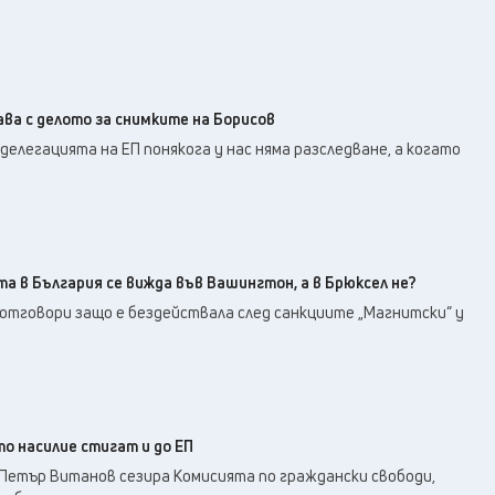
ава с делото за снимките на Борисов
делегацията на ЕП понякога у нас няма разследване, а когато
а в България се вижда във Вашингтон, а в Брюксел не?
отговори защо е бездействала след санкциите „Магнитски“ у
о насилие стигат и до ЕП
етър Витанов сезира Комисията по граждански свободи,